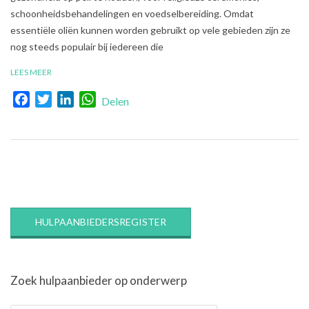
schoonheidsbehandelingen en voedselbereiding. Omdat
essentiële oliën kunnen worden gebruikt op vele gebieden zijn ze
nog steeds populair bij iedereen die
LEES MEER
Facebook
Twitter
LinkedIn
WhatsApp
Delen
HULPAANBIEDERSREGISTER
Zoek hulpaanbieder op onderwerp