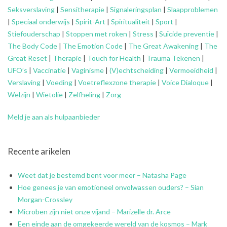
Seksverslaving
|
Sensitherapie
|
Signaleringsplan
|
Slaapproblemen
|
Speciaal onderwijs
|
Spirit-Art
|
Spiritualiteit
|
Sport
|
Stiefouderschap
|
Stoppen met roken
|
Stress
|
Suïcide preventie
|
The Body Code
|
The Emotion Code
|
The Great Awakening
|
The
Great Reset
|
Therapie
|
Touch for Health
|
Trauma Tekenen
|
UFO’s
|
Vaccinatie
|
Vaginisme
|
(V)echtscheiding
|
Vermoeidheid
|
Verslaving
|
Voeding
|
Voetreflexzone therapie
|
Voice Dialoque
|
Welzijn
|
Wietolie
|
Zelfheling
|
Zorg
Meld je aan als hulpaanbieder
Recente arikelen
Weet dat je bestemd bent voor meer – Natasha Page
Hoe genees je van emotioneel onvolwassen ouders? – Sian
Morgan-Crossley
Microben zijn niet onze vijand – Marizelle dr. Arce
Een einde aan de omgekeerde wereld van de kosmos – Mark