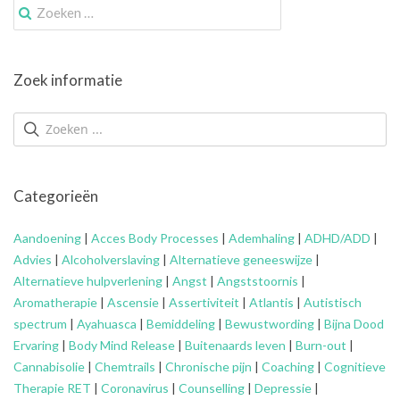
Zoek
naar:
Zoek informatie
Categorieën
Aandoening
|
Acces Body Processes
|
Ademhaling
|
ADHD/ADD
|
Advies
|
Alcoholverslaving
|
Alternatieve geneeswijze
|
Alternatieve hulpverlening
|
Angst
|
Angststoornis
|
Aromatherapie
|
Ascensie
|
Assertiviteit
|
Atlantis
|
Autistisch
spectrum
|
Ayahuasca
|
Bemiddeling
|
Bewustwording
|
Bijna Dood
Ervaring
|
Body Mind Release
|
Buitenaards leven
|
Burn-out
|
Cannabisolie
|
Chemtrails
|
Chronische pijn
|
Coaching
|
Cognitieve
Therapie RET
|
Coronavirus
|
Counselling
|
Depressie
|