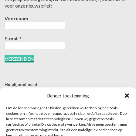
voor onze nieuwsbrief:
Voornaam
E-mail
*
Hulplijnonline.nl
T | 085-0657494
Beheer toestemming
E | info@hulplijnonline.nl
Om de beste ervaringen te bieden, gebruiken wij technologieën zoals
Contactformulier
cookies om informatie over je apparaat op te slaan en/of te raadplegen. Door
in te stemmen met deze technologieën kunnen wij gegevens zoals
Over Hulplijnonline.nl
surfgedrag of unieke ID's op deze site verwerken. Als je geen toestemming
Het team van Hulplijnonline.nl
geeft of uw toestemming intrekt, kan dit een nadelige invloed hebben op
bepaalde functies en mogelijkheden.