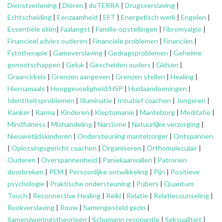
Dienstverlening
|
Dieren
|
doTERRA
|
Drugsverslaving
|
Echtscheiding
|
Eenzaamheid
|
EFT
|
Energetisch werk
|
Engelen
|
Essentiële oliën
|
Faalangst
|
Familie-opstellingen
|
Fibromyalgie
|
Financieel advies ouderen
|
Financiële problemen
|
Financiën
|
Fytotherapie
|
Gameverslaving
|
Gedragsproblemen
|
Geheime
genootschappen
|
Geluk
|
Gescheiden ouders
|
Gidsen
|
Graancirkels
|
Grenzen aangeven
|
Grenzen stellen
|
Healing
|
Hiernamaals
|
Hooggevoeligheid/HSP
|
Huidaandoeningen
|
Identiteitsproblemen
|
Illuminatie
|
Intuïtief coachen
|
Jongeren
|
Kanker
|
Karma
|
Kinderen
|
Kleptomanie
|
Mantelzorg
|
Meditatie
|
Mindfulness
|
Mishandeling
|
Narcisme
|
Natuurlijke verzorging
|
Nieuwetijdskinderen
|
Ondersteuning
mantelzorger
|
Ontspannen
|
Oplossingsgericht coachen
|
Organiseren
|
Orthomoleculair
|
Ouderen
|
Overspannenheid
|
Paniekaanvallen
|
Patronen
doorbreken
|
PEM
|
Persoonlijke ontwikkeling
|
Pijn
|
Positieve
psychologie
|
Praktische ondersteuning
|
Pubers
|
Quantum
Touch
|
Reconnective Healing
|
Reiki
|
Relatie
|
Relatiecounseling
|
Rookverslaving
|
Rouw
|
Samengesteld gezin
|
Samenzweringstheorieën
|
Schumann resonantie
|
Seksualiteit
|