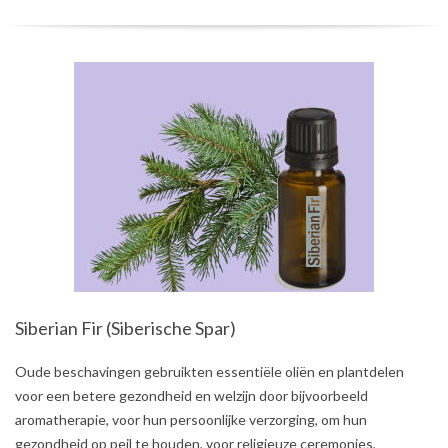
Siberian Fir (Siberische Spar)
2021-
Oude beschavingen gebruikten essentiële oliën en plantdelen
08-
voor een betere gezondheid en welzijn door bijvoorbeeld
02
aromatherapie, voor hun persoonlijke verzorging, om hun
gezondheid op peil te houden, voor religieuze ceremonies,