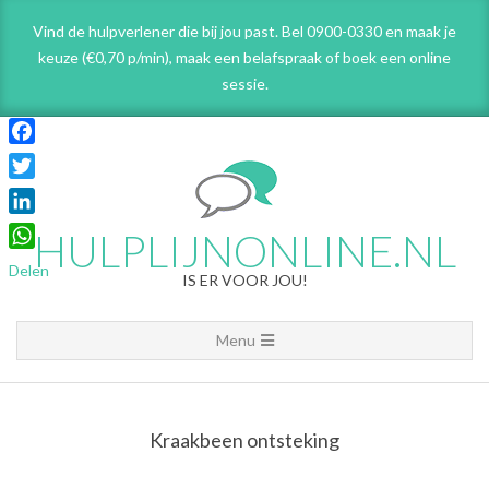
Skip
Vind de hulpverlener die bij jou past. Bel 0900-0330 en maak je
to
keuze (€0,70 p/min), maak een belafspraak
of boek een online
content
sessie.
Facebook
Twitter
LinkedIn
HULPLIJNONLINE.NL
WhatsApp
Delen
IS ER VOOR JOU!
Primary
Menu
Navigation
Menu
Kraakbeen ontsteking