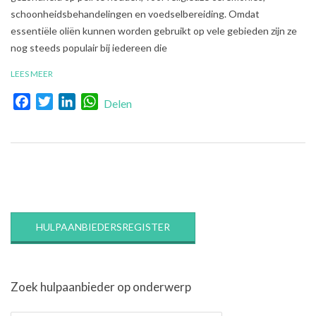
schoonheidsbehandelingen en voedselbereiding. Omdat
essentiële oliën kunnen worden gebruikt op vele gebieden zijn ze
nog steeds populair bij iedereen die
LEES MEER
Facebook
Twitter
LinkedIn
WhatsApp
Delen
HULPAANBIEDERSREGISTER
Zoek hulpaanbieder op onderwerp