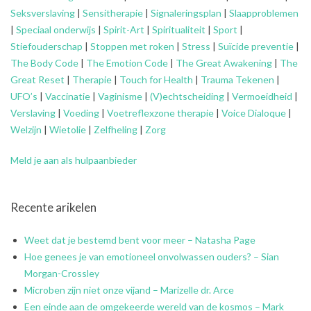
Seksverslaving
|
Sensitherapie
|
Signaleringsplan
|
Slaapproblemen
|
Speciaal onderwijs
|
Spirit-Art
|
Spiritualiteit
|
Sport
|
Stiefouderschap
|
Stoppen met roken
|
Stress
|
Suïcide preventie
|
The Body Code
|
The Emotion Code
|
The Great Awakening
|
The
Great Reset
|
Therapie
|
Touch for Health
|
Trauma Tekenen
|
UFO’s
|
Vaccinatie
|
Vaginisme
|
(V)echtscheiding
|
Vermoeidheid
|
Verslaving
|
Voeding
|
Voetreflexzone therapie
|
Voice Dialoque
|
Welzijn
|
Wietolie
|
Zelfheling
|
Zorg
Meld je aan als hulpaanbieder
Recente arikelen
Weet dat je bestemd bent voor meer – Natasha Page
Hoe genees je van emotioneel onvolwassen ouders? – Sian
Morgan-Crossley
Microben zijn niet onze vijand – Marizelle dr. Arce
Een einde aan de omgekeerde wereld van de kosmos – Mark