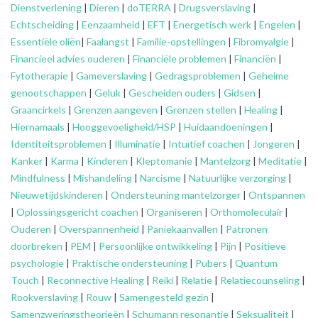
Dienstverlening
|
Dieren
|
doTERRA
|
Drugsverslaving
|
Echtscheiding
|
Eenzaamheid
|
EFT
|
Energetisch werk
|
Engelen
|
Essentiële oliën
|
Faalangst
|
Familie-opstellingen
|
Fibromyalgie
|
Financieel advies ouderen
|
Financiële problemen
|
Financiën
|
Fytotherapie
|
Gameverslaving
|
Gedragsproblemen
|
Geheime
genootschappen
|
Geluk
|
Gescheiden ouders
|
Gidsen
|
Graancirkels
|
Grenzen aangeven
|
Grenzen stellen
|
Healing
|
Hiernamaals
|
Hooggevoeligheid/HSP
|
Huidaandoeningen
|
Identiteitsproblemen
|
Illuminatie
|
Intuïtief coachen
|
Jongeren
|
Kanker
|
Karma
|
Kinderen
|
Kleptomanie
|
Mantelzorg
|
Meditatie
|
Mindfulness
|
Mishandeling
|
Narcisme
|
Natuurlijke verzorging
|
Nieuwetijdskinderen
|
Ondersteuning
mantelzorger
|
Ontspannen
|
Oplossingsgericht coachen
|
Organiseren
|
Orthomoleculair
|
Ouderen
|
Overspannenheid
|
Paniekaanvallen
|
Patronen
doorbreken
|
PEM
|
Persoonlijke ontwikkeling
|
Pijn
|
Positieve
psychologie
|
Praktische ondersteuning
|
Pubers
|
Quantum
Touch
|
Reconnective Healing
|
Reiki
|
Relatie
|
Relatiecounseling
|
Rookverslaving
|
Rouw
|
Samengesteld gezin
|
Samenzweringstheorieën
|
Schumann resonantie
|
Seksualiteit
|