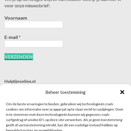
voor onze nieuwsbrief:
Voornaam
E-mail
*
Hulplijnonline.nl
T | 085-0657494
Beheer toestemming
E | info@hulplijnonline.nl
Om de beste ervaringen te bieden, gebruiken wij technologieën zoals
Contactformulier
cookies om informatie over je apparaat op te slaan en/of te raadplegen. Door
in te stemmen met deze technologieën kunnen wij gegevens zoals
Over Hulplijnonline.nl
surfgedrag of unieke ID's op deze site verwerken. Als je geen toestemming
Het team van Hulplijnonline.nl
geeft of uw toestemming intrekt, kan dit een nadelige invloed hebben op
bepaalde functies en mogelijkheden.