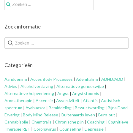
Zoek
naar:
Zoek informatie
Categorieën
Aandoening
|
Acces Body Processes
|
Ademhaling
|
ADHD/ADD
|
Advies
|
Alcoholverslaving
|
Alternatieve geneeswijze
|
Alternatieve hulpverlening
|
Angst
|
Angststoornis
|
Aromatherapie
|
Ascensie
|
Assertiviteit
|
Atlantis
|
Autistisch
spectrum
|
Ayahuasca
|
Bemiddeling
|
Bewustwording
|
Bijna Dood
Ervaring
|
Body Mind Release
|
Buitenaards leven
|
Burn-out
|
Cannabisolie
|
Chemtrails
|
Chronische pijn
|
Coaching
|
Cognitieve
Therapie RET
|
Coronavirus
|
Counselling
|
Depressie
|