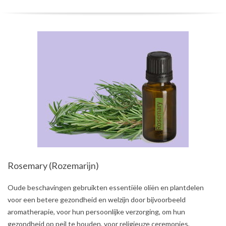
Rosemary (Rozemarijn)
2021-
Oude beschavingen gebruikten essentiële oliën en plantdelen
08-
voor een betere gezondheid en welzijn door bijvoorbeeld
01
aromatherapie, voor hun persoonlijke verzorging, om hun
gezondheid op peil te houden, voor religieuze ceremonies,