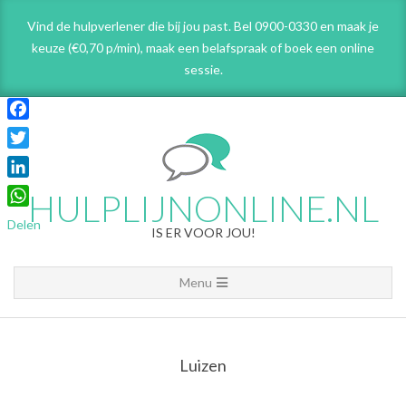
Skip
Vind de hulpverlener die bij jou past. Bel 0900-0330 en maak je
to
keuze (€0,70 p/min), maak een belafspraak
of boek een online
content
sessie.
Facebook
Twitter
LinkedIn
HULPLIJNONLINE.NL
WhatsApp
Delen
IS ER VOOR JOU!
Primary
Menu
Navigation
Menu
Luizen