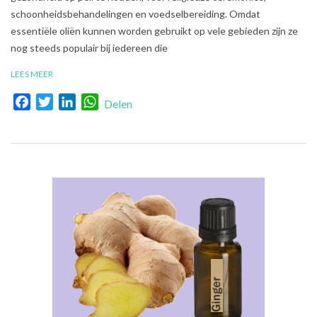
schoonheidsbehandelingen en voedselbereiding. Omdat
essentiële oliën kunnen worden gebruikt op vele gebieden zijn ze
nog steeds populair bij iedereen die
LEES MEER
Facebook
Twitter
LinkedIn
WhatsApp
Delen