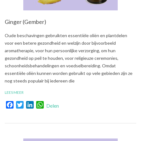
Ginger (Gember)
2021-
Oude beschavingen gebruikten essentiële oliën en plantdelen
07-
voor een betere gezondheid en welzijn door bijvoorbeeld
31
aromatherapie, voor hun persoonlijke verzorging, om hun
gezondheid op peil te houden, voor religieuze ceremonies,
schoonheidsbehandelingen en voedselbereiding. Omdat
essentiële oliën kunnen worden gebruikt op vele gebieden zijn ze
nog steeds populair bij iedereen die
LEES MEER
Facebook
Twitter
LinkedIn
WhatsApp
Delen