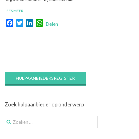
LEES MEER
Facebook
Twitter
LinkedIn
WhatsApp
Delen
HULPAANBIEDERSREGISTER
Zoek hulpaanbieder op onderwerp
Zoek
naar: