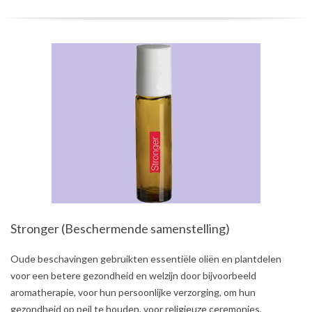
Stronger (Beschermende samenstelling)
2021-
Oude beschavingen gebruikten essentiële oliën en plantdelen
08-
voor een betere gezondheid en welzijn door bijvoorbeeld
03
aromatherapie, voor hun persoonlijke verzorging, om hun
gezondheid op peil te houden, voor religieuze ceremonies,