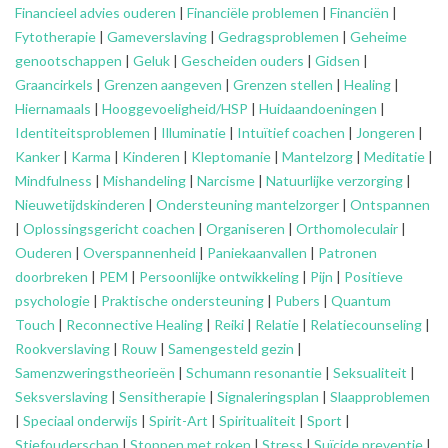
Financieel advies ouderen
|
Financiële problemen
|
Financiën
|
Fytotherapie
|
Gameverslaving
|
Gedragsproblemen
|
Geheime
genootschappen
|
Geluk
|
Gescheiden ouders
|
Gidsen
|
Graancirkels
|
Grenzen aangeven
|
Grenzen stellen
|
Healing
|
Hiernamaals
|
Hooggevoeligheid/HSP
|
Huidaandoeningen
|
Identiteitsproblemen
|
Illuminatie
|
Intuïtief coachen
|
Jongeren
|
Kanker
|
Karma
|
Kinderen
|
Kleptomanie
|
Mantelzorg
|
Meditatie
|
Mindfulness
|
Mishandeling
|
Narcisme
|
Natuurlijke verzorging
|
Nieuwetijdskinderen
|
Ondersteuning
mantelzorger
|
Ontspannen
|
Oplossingsgericht coachen
|
Organiseren
|
Orthomoleculair
|
Ouderen
|
Overspannenheid
|
Paniekaanvallen
|
Patronen
doorbreken
|
PEM
|
Persoonlijke ontwikkeling
|
Pijn
|
Positieve
psychologie
|
Praktische ondersteuning
|
Pubers
|
Quantum
Touch
|
Reconnective Healing
|
Reiki
|
Relatie
|
Relatiecounseling
|
Rookverslaving
|
Rouw
|
Samengesteld gezin
|
Samenzweringstheorieën
|
Schumann resonantie
|
Seksualiteit
|
Seksverslaving
|
Sensitherapie
|
Signaleringsplan
|
Slaapproblemen
|
Speciaal onderwijs
|
Spirit-Art
|
Spiritualiteit
|
Sport
|
Stiefouderschap
|
Stoppen met roken
|
Stress
|
Suïcide preventie
|