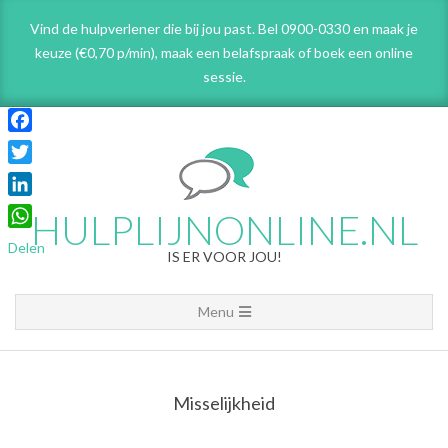
Skip
Vind de hulpverlener die bij jou past. Bel 0900-0330 en maak je
to
keuze (€0,70 p/min), maak een belafspraak
of boek een online
content
sessie.
Facebook
Twitter
LinkedIn
HULPLIJNONLINE.NL
WhatsApp
Delen
IS ER VOOR JOU!
Primary
Menu
Navigation
Menu
Misselijkheid