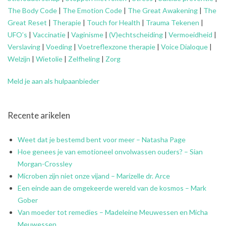
The Body Code
|
The Emotion Code
|
The Great Awakening
|
The
Great Reset
|
Therapie
|
Touch for Health
|
Trauma Tekenen
|
UFO’s
|
Vaccinatie
|
Vaginisme
|
(V)echtscheiding
|
Vermoeidheid
|
Verslaving
|
Voeding
|
Voetreflexzone therapie
|
Voice Dialoque
|
Welzijn
|
Wietolie
|
Zelfheling
|
Zorg
Meld je aan als hulpaanbieder
Recente arikelen
Weet dat je bestemd bent voor meer – Natasha Page
Hoe genees je van emotioneel onvolwassen ouders? – Sian
Morgan-Crossley
Microben zijn niet onze vijand – Marizelle dr. Arce
Een einde aan de omgekeerde wereld van de kosmos – Mark
Gober
Van moeder tot remedies – Madeleine Meuwessen en Micha
Meuwessen