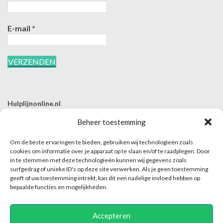
E-mail
*
Hulplijnonline.nl
T | 085-0657494
Beheer toestemming
E | info@hulplijnonline.nl
Om de beste ervaringen te bieden, gebruiken wij technologieën zoals
Contactformulier
cookies om informatie over je apparaat op te slaan en/of te raadplegen. Door
in te stemmen met deze technologieën kunnen wij gegevens zoals
Over Hulplijnonline.nl
surfgedrag of unieke ID's op deze site verwerken. Als je geen toestemming
Het team van Hulplijnonline.nl
geeft of uw toestemming intrekt, kan dit een nadelige invloed hebben op
bepaalde functies en mogelijkheden.
Accepteren