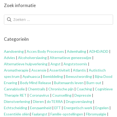
Zoek informatie
Categorieën
Aandoening
|
Acces Body Processes
|
Ademhaling
|
ADHD/ADD
|
Advies
|
Alcoholverslaving
|
Alternatieve geneeswijze
|
Alternatieve hulpverlening
|
Angst
|
Angststoornis
|
Aromatherapie
|
Ascensie
|
Assertiviteit
|
Atlantis
|
Autistisch
spectrum
|
Ayahuasca
|
Bemiddeling
|
Bewustwording
|
Bijna Dood
Ervaring
|
Body Mind Release
|
Buitenaards leven
|
Burn-out
|
Cannabisolie
|
Chemtrails
|
Chronische pijn
|
Coaching
|
Cognitieve
Therapie RET
|
Coronavirus
|
Counselling
|
Depressie
|
Dienstverlening
|
Dieren
|
doTERRA
|
Drugsverslaving
|
Echtscheiding
|
Eenzaamheid
|
EFT
|
Energetisch werk
|
Engelen
|
Essentiële oliën
|
Faalangst
|
Familie-opstellingen
|
Fibromyalgie
|