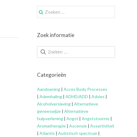
Zoek
naar:
Zoek informatie
Categorieën
Aandoening
|
Acces Body Processes
|
Ademhaling
|
ADHD/ADD
|
Advies
|
Alcoholverslaving
|
Alternatieve
geneeswijze
|
Alternatieve
hulpverlening
|
Angst
|
Angststoornis
|
Aromatherapie
|
Ascensie
|
Assertiviteit
|
Atlantis
|
Autistisch spectrum
|