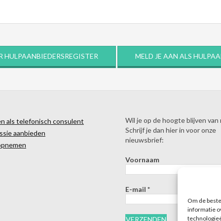
R HULPAANBIEDERSREGISTER
MELD JE AAN ALS HULPA
Wil je op de hoogte blijven van
 als telefonisch consulent
Schrijf je dan hier in voor onze
ssie aanbieden
nieuwsbrief:
opnemen
Voornaam
E-mail
*
Om de beste 
informatie o
technologieë