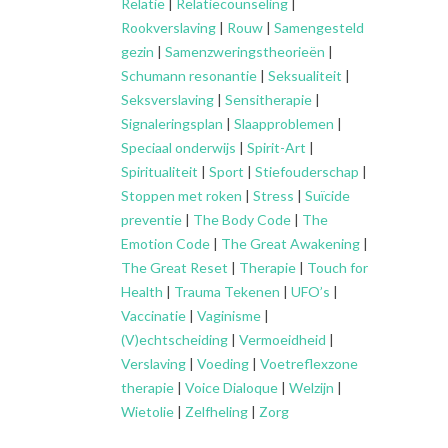
Relatie
|
Relatiecounseling
|
Rookverslaving
|
Rouw
|
Samengesteld
gezin
|
Samenzweringstheorieën
|
Schumann resonantie
|
Seksualiteit
|
Seksverslaving
|
Sensitherapie
|
Signaleringsplan
|
Slaapproblemen
|
Speciaal onderwijs
|
Spirit-Art
|
Spiritualiteit
|
Sport
|
Stiefouderschap
|
Stoppen met roken
|
Stress
|
Suïcide
preventie
|
The Body Code
|
The
Emotion Code
|
The Great Awakening
|
The Great Reset
|
Therapie
|
Touch for
Health
|
Trauma Tekenen
|
UFO’s
|
Vaccinatie
|
Vaginisme
|
(V)echtscheiding
|
Vermoeidheid
|
Verslaving
|
Voeding
|
Voetreflexzone
therapie
|
Voice Dialoque
|
Welzijn
|
Wietolie
|
Zelfheling
|
Zorg