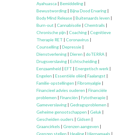
Ayahuasca
|
Bemiddeling
|
Bewustwording
|
Bijna Dood Ervaring
|
Body Mind Release
|
Buitenaards leven
|
Burn-out
|
Cannabisolie
|
Chemtrails
|
Chronische pijn
|
Coaching
|
Cognitieve
Therapie RET
|
Coronavirus
|
Counselling
|
Depressie
|
Dienstverlening
|
Dieren
|
doTERRA
|
Drugsverslaving
|
Echtscheiding
|
Eenzaamheid
|
EFT
|
Energetisch werk
|
Engelen
|
Essentiële oliën
|
Faalangst
|
Familie-opstellingen
|
Fibromyalgie
|
Financieel advies ouderen
|
Financiële
problemen
|
Financiën
|
Fytotherapie
|
Gameverslaving
|
Gedragsproblemen
|
Geheime genootschappen
|
Geluk
|
Gescheiden ouders
|
Gidsen
|
Graancirkels
|
Grenzen aangeven
|
Grenzen stellen
|
Healing
|
Hiernamaals
|