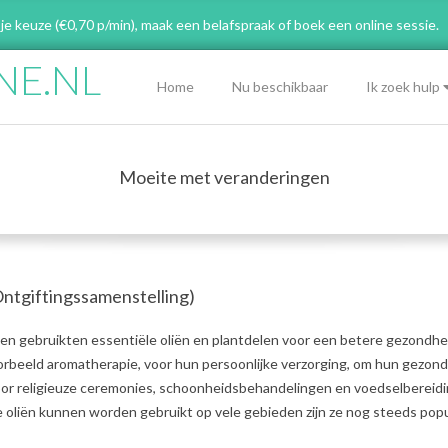
 je keuze (€0,70 p/min), maak een belafspraak
of boek een online sessie.
NE.NL
Primary
Home
Nu beschikbaar
Ik zoek hulp
Navigation
Menu
Moeite met veranderingen
ntgiftingssamenstelling)
n gebruikten essentiële oliën en plantdelen voor een betere gezondhe
oorbeeld aromatherapie, voor hun persoonlijke verzorging, om hun gezon
voor religieuze ceremonies, schoonheidsbehandelingen en voedselbereidi
oliën kunnen worden gebruikt op vele gebieden zijn ze nog steeds popul