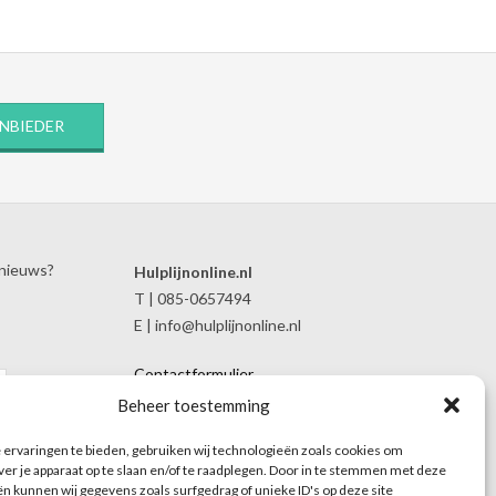
ANBIEDER
 nieuws?
Hulplijnonline.nl
T | 085-0657494
E | info@hulplijnonline.nl
Contactformulier
Over Hulplijnonline.nl
Beheer toestemming
Het team van Hulplijnonline.nl
ervaringen te bieden, gebruiken wij technologieën zoals cookies om
ver je apparaat op te slaan en/of te raadplegen. Door in te stemmen met deze
n kunnen wij gegevens zoals surfgedrag of unieke ID's op deze site