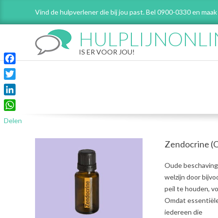
Skip
Vind de hulpverlener die bij jou past. Bel 0900-0330 en maak
to
content
HULPLIJNONLI
IS ER VOOR JOU!
Facebook
Twitter
LinkedIn
WhatsApp
Delen
Zendocrine (O
2021-
Oude beschavinge
08-
welzijn door bijv
03
peil te houden, 
Omdat essentiële 
iedereen die