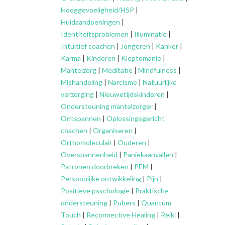
Hooggevoeligheid/HSP
|
Huidaandoeningen
|
Identiteitsproblemen
|
Illuminatie
|
Intuïtief coachen
|
Jongeren
|
Kanker
|
Karma
|
Kinderen
|
Kleptomanie
|
Mantelzorg
|
Meditatie
|
Mindfulness
|
Mishandeling
|
Narcisme
|
Natuurlijke
verzorging
|
Nieuwetijdskinderen
|
Ondersteuning
mantelzorger
|
Ontspannen
|
Oplossingsgericht
coachen
|
Organiseren
|
Orthomoleculair
|
Ouderen
|
Overspannenheid
|
Paniekaanvallen
|
Patronen doorbreken
|
PEM
|
Persoonlijke ontwikkeling
|
Pijn
|
Positieve psychologie
|
Praktische
ondersteuning
|
Pubers
|
Quantum
Touch
|
Reconnective Healing
|
Reiki
|