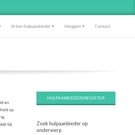
Ik ben hulpaanbieder
Inloggen
Contact
HULPAANBIEDERSREGISTER
id en
dheid op
ng.
Zoek hulpaanbieder op
air bij
onderwerp