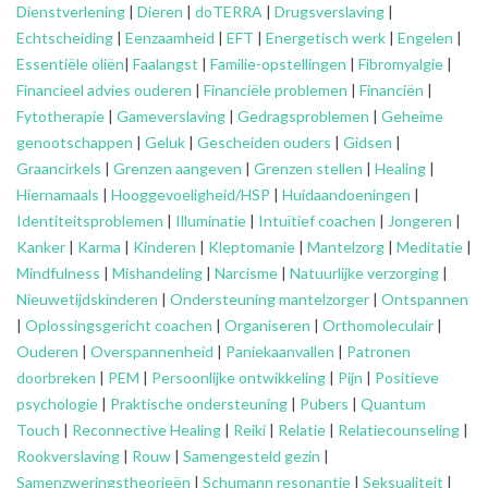
Dienstverlening
|
Dieren
|
doTERRA
|
Drugsverslaving
|
Echtscheiding
|
Eenzaamheid
|
EFT
|
Energetisch werk
|
Engelen
|
Essentiële oliën
|
Faalangst
|
Familie-opstellingen
|
Fibromyalgie
|
Financieel advies ouderen
|
Financiële problemen
|
Financiën
|
Fytotherapie
|
Gameverslaving
|
Gedragsproblemen
|
Geheime
genootschappen
|
Geluk
|
Gescheiden ouders
|
Gidsen
|
Graancirkels
|
Grenzen aangeven
|
Grenzen stellen
|
Healing
|
Hiernamaals
|
Hooggevoeligheid/HSP
|
Huidaandoeningen
|
Identiteitsproblemen
|
Illuminatie
|
Intuïtief coachen
|
Jongeren
|
Kanker
|
Karma
|
Kinderen
|
Kleptomanie
|
Mantelzorg
|
Meditatie
|
Mindfulness
|
Mishandeling
|
Narcisme
|
Natuurlijke verzorging
|
Nieuwetijdskinderen
|
Ondersteuning
mantelzorger
|
Ontspannen
|
Oplossingsgericht coachen
|
Organiseren
|
Orthomoleculair
|
Ouderen
|
Overspannenheid
|
Paniekaanvallen
|
Patronen
doorbreken
|
PEM
|
Persoonlijke ontwikkeling
|
Pijn
|
Positieve
psychologie
|
Praktische ondersteuning
|
Pubers
|
Quantum
Touch
|
Reconnective Healing
|
Reiki
|
Relatie
|
Relatiecounseling
|
Rookverslaving
|
Rouw
|
Samengesteld gezin
|
Samenzweringstheorieën
|
Schumann resonantie
|
Seksualiteit
|