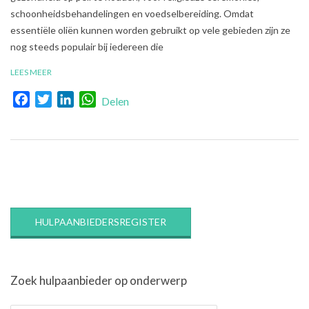
schoonheidsbehandelingen en voedselbereiding. Omdat
essentiële oliën kunnen worden gebruikt op vele gebieden zijn ze
nog steeds populair bij iedereen die
LEES MEER
Facebook
Twitter
LinkedIn
WhatsApp
Delen
HULPAANBIEDERSREGISTER
Zoek hulpaanbieder op onderwerp