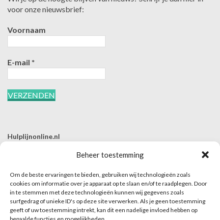
voor onze nieuwsbrief:
Voornaam
E-mail
*
Hulplijnonline.nl
T | 085-0657494
Beheer toestemming
E | info@hulplijnonline.nl
Om de beste ervaringen te bieden, gebruiken wij technologieën zoals
Contactformulier
cookies om informatie over je apparaat op te slaan en/of te raadplegen. Door
in te stemmen met deze technologieën kunnen wij gegevens zoals
Over Hulplijnonline.nl
surfgedrag of unieke ID's op deze site verwerken. Als je geen toestemming
Het team van Hulplijnonline.nl
geeft of uw toestemming intrekt, kan dit een nadelige invloed hebben op
bepaalde functies en mogelijkheden.