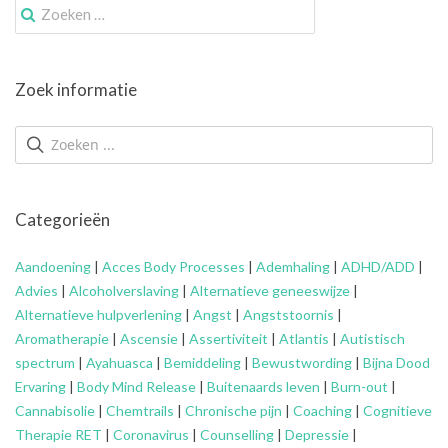
Zoek
naar:
Zoek informatie
Categorieën
Aandoening
|
Acces Body Processes
|
Ademhaling
|
ADHD/ADD
|
Advies
|
Alcoholverslaving
|
Alternatieve geneeswijze
|
Alternatieve hulpverlening
|
Angst
|
Angststoornis
|
Aromatherapie
|
Ascensie
|
Assertiviteit
|
Atlantis
|
Autistisch
spectrum
|
Ayahuasca
|
Bemiddeling
|
Bewustwording
|
Bijna Dood
Ervaring
|
Body Mind Release
|
Buitenaards leven
|
Burn-out
|
Cannabisolie
|
Chemtrails
|
Chronische pijn
|
Coaching
|
Cognitieve
Therapie RET
|
Coronavirus
|
Counselling
|
Depressie
|