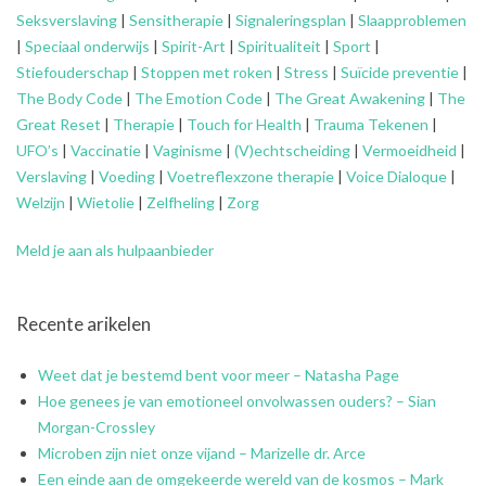
Seksverslaving
|
Sensitherapie
|
Signaleringsplan
|
Slaapproblemen
|
Speciaal onderwijs
|
Spirit-Art
|
Spiritualiteit
|
Sport
|
Stiefouderschap
|
Stoppen met roken
|
Stress
|
Suïcide preventie
|
The Body Code
|
The Emotion Code
|
The Great Awakening
|
The
Great Reset
|
Therapie
|
Touch for Health
|
Trauma Tekenen
|
UFO’s
|
Vaccinatie
|
Vaginisme
|
(V)echtscheiding
|
Vermoeidheid
|
Verslaving
|
Voeding
|
Voetreflexzone therapie
|
Voice Dialoque
|
Welzijn
|
Wietolie
|
Zelfheling
|
Zorg
Meld je aan als hulpaanbieder
Recente arikelen
Weet dat je bestemd bent voor meer – Natasha Page
Hoe genees je van emotioneel onvolwassen ouders? – Sian
Morgan-Crossley
Microben zijn niet onze vijand – Marizelle dr. Arce
Een einde aan de omgekeerde wereld van de kosmos – Mark