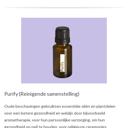
Purify (Reinigende samenstelling)
2021-
Oude beschavingen gebruikten essentiële oliën en plantdelen
08-
voor een betere gezondheid en welzijn door bijvoorbeeld
03
aromatherapie, voor hun persoonlijke verzorging, om hun
gezondheid op peil te houden, voor religieuze ceremonies,