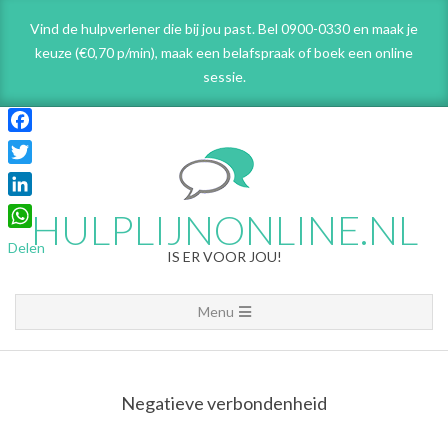
Skip
Vind de hulpverlener die bij jou past. Bel 0900-0330 en maak je
to
keuze (€0,70 p/min), maak een belafspraak
of boek een online
content
sessie.
Facebook
Twitter
LinkedIn
HULPLIJNONLINE.NL
WhatsApp
Delen
IS ER VOOR JOU!
Primary
Menu
Navigation
Menu
Negatieve verbondenheid