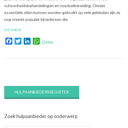
schoonheidsbehandelingen en voedselbereiding. Omdat
essentiële oliën kunnen worden gebruikt op vele gebieden zijn ze
nog steeds populair bij iedereen die
LEES MEER
Facebook
Twitter
LinkedIn
WhatsApp
Delen
HULPAANBIEDERSREGISTER
Zoek hulpaanbieder op onderwerp