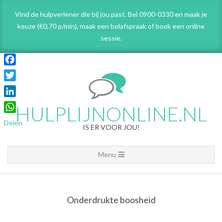
Skip
Vind de hulpverlener die bij jou past. Bel 0900-0330 en maak je
to
keuze (€0,70 p/min), maak een belafspraak
of boek een online
content
sessie.
Facebook
Twitter
LinkedIn
HULPLIJNONLINE.NL
WhatsApp
Delen
IS ER VOOR JOU!
Primary
Menu
Navigation
Menu
Onderdrukte boosheid