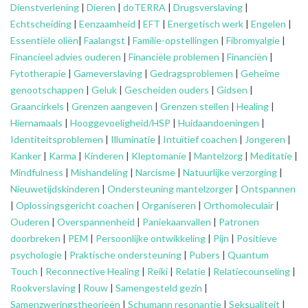
Dienstverlening
|
Dieren
|
doTERRA
|
Drugsverslaving
|
Echtscheiding
|
Eenzaamheid
|
EFT
|
Energetisch werk
|
Engelen
|
Essentiële oliën
|
Faalangst
|
Familie-opstellingen
|
Fibromyalgie
|
Financieel advies ouderen
|
Financiële problemen
|
Financiën
|
Fytotherapie
|
Gameverslaving
|
Gedragsproblemen
|
Geheime
genootschappen
|
Geluk
|
Gescheiden ouders
|
Gidsen
|
Graancirkels
|
Grenzen aangeven
|
Grenzen stellen
|
Healing
|
Hiernamaals
|
Hooggevoeligheid/HSP
|
Huidaandoeningen
|
Identiteitsproblemen
|
Illuminatie
|
Intuïtief coachen
|
Jongeren
|
Kanker
|
Karma
|
Kinderen
|
Kleptomanie
|
Mantelzorg
|
Meditatie
|
Mindfulness
|
Mishandeling
|
Narcisme
|
Natuurlijke verzorging
|
Nieuwetijdskinderen
|
Ondersteuning
mantelzorger
|
Ontspannen
|
Oplossingsgericht coachen
|
Organiseren
|
Orthomoleculair
|
Ouderen
|
Overspannenheid
|
Paniekaanvallen
|
Patronen
doorbreken
|
PEM
|
Persoonlijke ontwikkeling
|
Pijn
|
Positieve
psychologie
|
Praktische ondersteuning
|
Pubers
|
Quantum
Touch
|
Reconnective Healing
|
Reiki
|
Relatie
|
Relatiecounseling
|
Rookverslaving
|
Rouw
|
Samengesteld gezin
|
Samenzweringstheorieën
|
Schumann resonantie
|
Seksualiteit
|