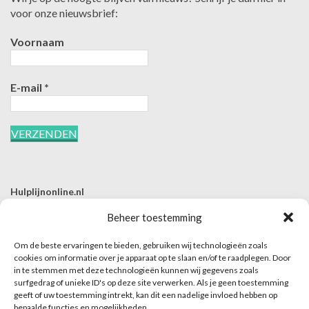
voor onze nieuwsbrief:
Voornaam
E-mail
*
Hulplijnonline.nl
T | 085-0657494
Beheer toestemming
E | info@hulplijnonline.nl
Om de beste ervaringen te bieden, gebruiken wij technologieën zoals
Contactformulier
cookies om informatie over je apparaat op te slaan en/of te raadplegen. Door
in te stemmen met deze technologieën kunnen wij gegevens zoals
Over Hulplijnonline.nl
surfgedrag of unieke ID's op deze site verwerken. Als je geen toestemming
Het team van Hulplijnonline.nl
geeft of uw toestemming intrekt, kan dit een nadelige invloed hebben op
bepaalde functies en mogelijkheden.