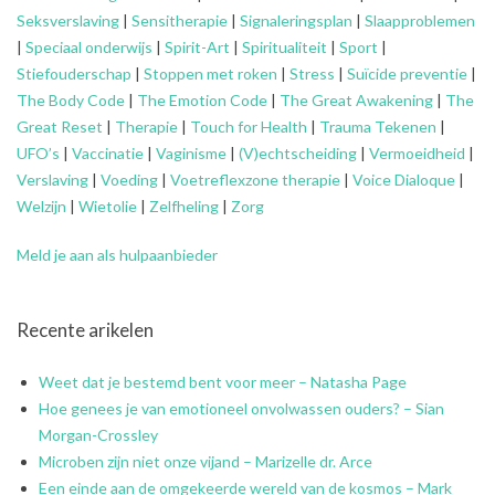
Seksverslaving
|
Sensitherapie
|
Signaleringsplan
|
Slaapproblemen
|
Speciaal onderwijs
|
Spirit-Art
|
Spiritualiteit
|
Sport
|
Stiefouderschap
|
Stoppen met roken
|
Stress
|
Suïcide preventie
|
The Body Code
|
The Emotion Code
|
The Great Awakening
|
The
Great Reset
|
Therapie
|
Touch for Health
|
Trauma Tekenen
|
UFO’s
|
Vaccinatie
|
Vaginisme
|
(V)echtscheiding
|
Vermoeidheid
|
Verslaving
|
Voeding
|
Voetreflexzone therapie
|
Voice Dialoque
|
Welzijn
|
Wietolie
|
Zelfheling
|
Zorg
Meld je aan als hulpaanbieder
Recente arikelen
Weet dat je bestemd bent voor meer – Natasha Page
Hoe genees je van emotioneel onvolwassen ouders? – Sian
Morgan-Crossley
Microben zijn niet onze vijand – Marizelle dr. Arce
Een einde aan de omgekeerde wereld van de kosmos – Mark