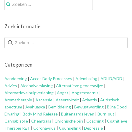
Zoek
naar:
Zoek informatie
Categorieën
Aandoening
|
Acces Body Processes
|
Ademhaling
|
ADHD/ADD
|
Advies
|
Alcoholverslaving
|
Alternatieve geneeswijze
|
Alternatieve hulpverlening
|
Angst
|
Angststoornis
|
Aromatherapie
|
Ascensie
|
Assertiviteit
|
Atlantis
|
Autistisch
spectrum
|
Ayahuasca
|
Bemiddeling
|
Bewustwording
|
Bijna Dood
Ervaring
|
Body Mind Release
|
Buitenaards leven
|
Burn-out
|
Cannabisolie
|
Chemtrails
|
Chronische pijn
|
Coaching
|
Cognitieve
Therapie RET
|
Coronavirus
|
Counselling
|
Depressie
|