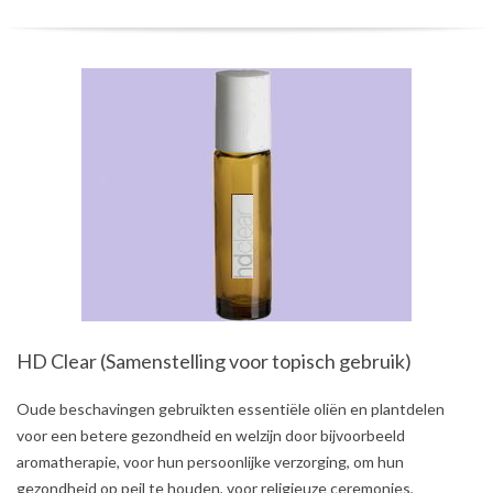
HD Clear (Samenstelling voor topisch gebruik)
2021-
Oude beschavingen gebruikten essentiële oliën en plantdelen
08-
voor een betere gezondheid en welzijn door bijvoorbeeld
03
aromatherapie, voor hun persoonlijke verzorging, om hun
gezondheid op peil te houden, voor religieuze ceremonies,