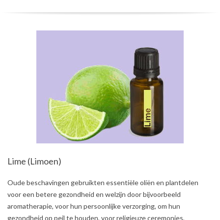
Lime (Limoen)
2021-
Oude beschavingen gebruikten essentiële oliën en plantdelen
08-
voor een betere gezondheid en welzijn door bijvoorbeeld
01
aromatherapie, voor hun persoonlijke verzorging, om hun
gezondheid op peil te houden, voor religieuze ceremonies,