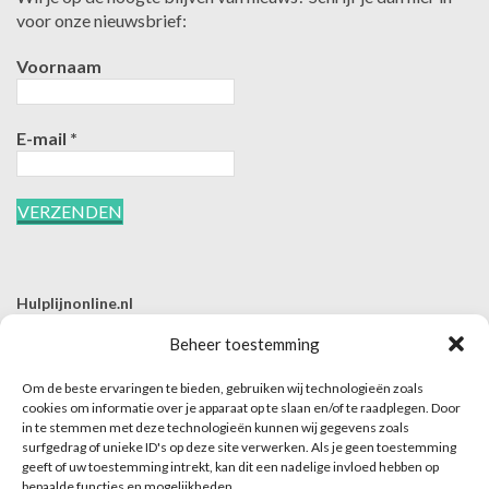
voor onze nieuwsbrief:
Voornaam
E-mail
*
Hulplijnonline.nl
T | 085-0657494
Beheer toestemming
E | info@hulplijnonline.nl
Om de beste ervaringen te bieden, gebruiken wij technologieën zoals
Contactformulier
cookies om informatie over je apparaat op te slaan en/of te raadplegen. Door
in te stemmen met deze technologieën kunnen wij gegevens zoals
Over Hulplijnonline.nl
surfgedrag of unieke ID's op deze site verwerken. Als je geen toestemming
Het team van Hulplijnonline.nl
geeft of uw toestemming intrekt, kan dit een nadelige invloed hebben op
bepaalde functies en mogelijkheden.