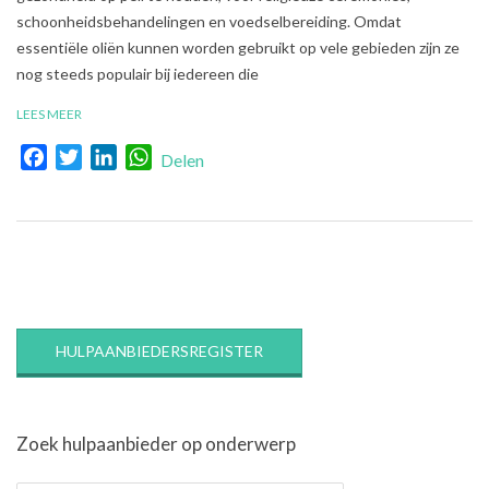
schoonheidsbehandelingen en voedselbereiding. Omdat
essentiële oliën kunnen worden gebruikt op vele gebieden zijn ze
nog steeds populair bij iedereen die
LEES MEER
Facebook
Twitter
LinkedIn
WhatsApp
Delen
HULPAANBIEDERSREGISTER
Zoek hulpaanbieder op onderwerp