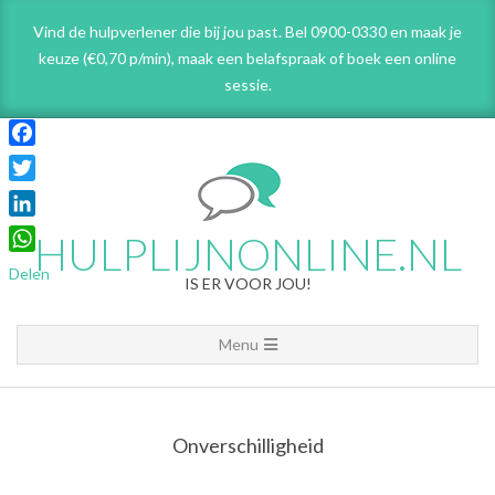
Skip
Vind de hulpverlener die bij jou past. Bel 0900-0330 en maak je
to
keuze (€0,70 p/min), maak een belafspraak
of boek een online
content
sessie.
Facebook
Twitter
LinkedIn
HULPLIJNONLINE.NL
WhatsApp
Delen
IS ER VOOR JOU!
Primary
Menu
Navigation
Menu
Onverschilligheid