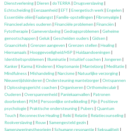
Dienstverlening
|
Dieren
|
doTERRA
|
Drugsverslaving
|
Echtscheiding
|
Eenzaamheid
|
EFT
|
Energetisch werk
|
Engelen
|
Essentiële oliën
|
Faalangst
|
Familie-opstellingen
|
Fibromyalgie
|
Financieel advies ouderen
|
Financiële problemen
|
Financiën
|
Fytotherapie
|
Gameverslaving
|
Gedragsproblemen
|
Geheime
genootschappen
|
Geluk
|
Gescheiden ouders
|
Gidsen
|
Graancirkels
|
Grenzen aangeven
|
Grenzen stellen
|
Healing
|
Hiernamaals
|
Hooggevoeligheid/HSP
|
Huidaandoeningen
|
Identiteitsproblemen
|
Illuminatie
|
Intuïtief coachen
|
Jongeren
|
Kanker
|
Karma
|
Kinderen
|
Kleptomanie
|
Mantelzorg
|
Meditatie
|
Mindfulness
|
Mishandeling
|
Narcisme
|
Natuurlijke verzorging
|
Nieuwetijdskinderen
|
Ondersteuning
mantelzorger
|
Ontspannen
|
Oplossingsgericht coachen
|
Organiseren
|
Orthomoleculair
|
Ouderen
|
Overspannenheid
|
Paniekaanvallen
|
Patronen
doorbreken
|
PEM
|
Persoonlijke ontwikkeling
|
Pijn
|
Positieve
psychologie
|
Praktische ondersteuning
|
Pubers
|
Quantum
Touch
|
Reconnective Healing
|
Reiki
|
Relatie
|
Relatiecounseling
|
Rookverslaving
|
Rouw
|
Samengesteld gezin
|
Samenzweringstheorieën
|
Schumann resonantie
|
Seksualiteit
|