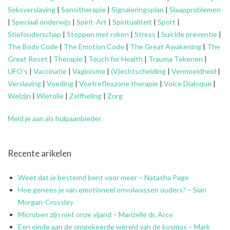
Seksverslaving
|
Sensitherapie
|
Signaleringsplan
|
Slaapproblemen
|
Speciaal onderwijs
|
Spirit-Art
|
Spiritualiteit
|
Sport
|
Stiefouderschap
|
Stoppen met roken
|
Stress
|
Suïcide preventie
|
The Body Code
|
The Emotion Code
|
The Great Awakening
|
The
Great Reset
|
Therapie
|
Touch for Health
|
Trauma Tekenen
|
UFO’s
|
Vaccinatie
|
Vaginisme
|
(V)echtscheiding
|
Vermoeidheid
|
Verslaving
|
Voeding
|
Voetreflexzone therapie
|
Voice Dialoque
|
Welzijn
|
Wietolie
|
Zelfheling
|
Zorg
Meld je aan als hulpaanbieder
Recente arikelen
Weet dat je bestemd bent voor meer – Natasha Page
Hoe genees je van emotioneel onvolwassen ouders? – Sian
Morgan-Crossley
Microben zijn niet onze vijand – Marizelle dr. Arce
Een einde aan de omgekeerde wereld van de kosmos – Mark