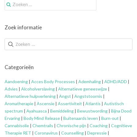
Zoek
naar:
Zoek informatie
Categorieën
Aandoening
|
Acces Body Processes
|
Ademhaling
|
ADHD/ADD
|
Advies
|
Alcoholverslaving
|
Alternatieve geneeswijze
|
Alternatieve hulpverlening
|
Angst
|
Angststoornis
|
Aromatherapie
|
Ascensie
|
Assertiviteit
|
Atlantis
|
Autistisch
spectrum
|
Ayahuasca
|
Bemiddeling
|
Bewustwording
|
Bijna Dood
Ervaring
|
Body Mind Release
|
Buitenaards leven
|
Burn-out
|
Cannabisolie
|
Chemtrails
|
Chronische pijn
|
Coaching
|
Cognitieve
Therapie RET
|
Coronavirus
|
Counselling
|
Depressie
|