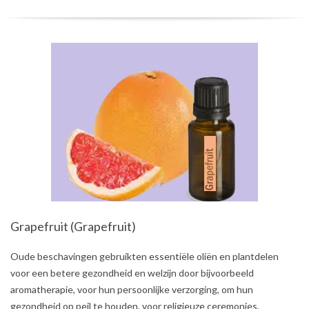
Grapefruit (Grapefruit)
2021-
Oude beschavingen gebruikten essentiële oliën en plantdelen
07-
voor een betere gezondheid en welzijn door bijvoorbeeld
31
aromatherapie, voor hun persoonlijke verzorging, om hun
gezondheid op peil te houden, voor religieuze ceremonies,