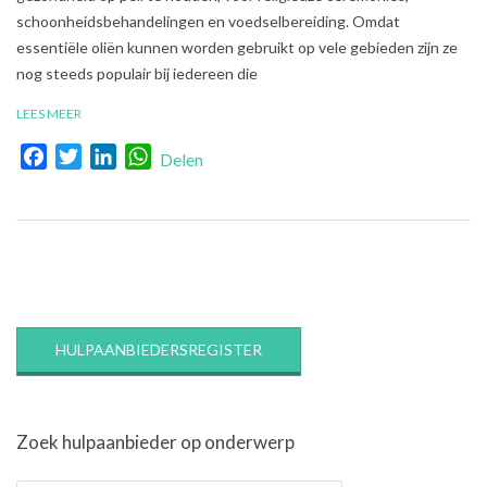
schoonheidsbehandelingen en voedselbereiding. Omdat
essentiële oliën kunnen worden gebruikt op vele gebieden zijn ze
nog steeds populair bij iedereen die
LEES MEER
Facebook
Twitter
LinkedIn
WhatsApp
Delen
HULPAANBIEDERSREGISTER
Zoek hulpaanbieder op onderwerp