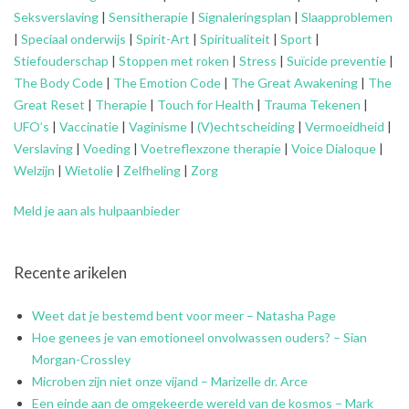
Seksverslaving
|
Sensitherapie
|
Signaleringsplan
|
Slaapproblemen
|
Speciaal onderwijs
|
Spirit-Art
|
Spiritualiteit
|
Sport
|
Stiefouderschap
|
Stoppen met roken
|
Stress
|
Suïcide preventie
|
The Body Code
|
The Emotion Code
|
The Great Awakening
|
The
Great Reset
|
Therapie
|
Touch for Health
|
Trauma Tekenen
|
UFO’s
|
Vaccinatie
|
Vaginisme
|
(V)echtscheiding
|
Vermoeidheid
|
Verslaving
|
Voeding
|
Voetreflexzone therapie
|
Voice Dialoque
|
Welzijn
|
Wietolie
|
Zelfheling
|
Zorg
Meld je aan als hulpaanbieder
Recente arikelen
Weet dat je bestemd bent voor meer – Natasha Page
Hoe genees je van emotioneel onvolwassen ouders? – Sian
Morgan-Crossley
Microben zijn niet onze vijand – Marizelle dr. Arce
Een einde aan de omgekeerde wereld van de kosmos – Mark