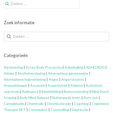
Zoek
naar:
Zoek informatie
Categorieën
Aandoening
|
Acces Body Processes
|
Ademhaling
|
ADHD/ADD
|
Advies
|
Alcoholverslaving
|
Alternatieve geneeswijze
|
Alternatieve hulpverlening
|
Angst
|
Angststoornis
|
Aromatherapie
|
Ascensie
|
Assertiviteit
|
Atlantis
|
Autistisch
spectrum
|
Ayahuasca
|
Bemiddeling
|
Bewustwording
|
Bijna Dood
Ervaring
|
Body Mind Release
|
Buitenaards leven
|
Burn-out
|
Cannabisolie
|
Chemtrails
|
Chronische pijn
|
Coaching
|
Cognitieve
Therapie RET
|
Coronavirus
|
Counselling
|
Depressie
|