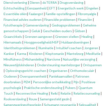
Dienstverlening
|
Dieren
|
doTERRA
|
Drugsverslaving
|
Echtscheiding
|
Eenzaamheid
|
EFT
|
Energetisch werk
|
Engelen
|
Essentiële oliën
|
Faalangst
|
Familie-opstellingen
|
Fibromyalgie
|
Financieel advies ouderen
|
Financiële problemen
|
Financiën
|
Fytotherapie
|
Gameverslaving
|
Gedragsproblemen
|
Geheime
genootschappen
|
Geluk
|
Gescheiden ouders
|
Gidsen
|
Graancirkels
|
Grenzen aangeven
|
Grenzen stellen
|
Healing
|
Hiernamaals
|
Hooggevoeligheid/HSP
|
Huidaandoeningen
|
Identiteitsproblemen
|
Illuminatie
|
Intuïtief coachen
|
Jongeren
|
Kanker
|
Karma
|
Kinderen
|
Kleptomanie
|
Mantelzorg
|
Meditatie
|
Mindfulness
|
Mishandeling
|
Narcisme
|
Natuurlijke verzorging
|
Nieuwetijdskinderen
|
Ondersteuning
mantelzorger
|
Ontspannen
|
Oplossingsgericht coachen
|
Organiseren
|
Orthomoleculair
|
Ouderen
|
Overspannenheid
|
Paniekaanvallen
|
Patronen
doorbreken
|
PEM
|
Persoonlijke ontwikkeling
|
Pijn
|
Positieve
psychologie
|
Praktische ondersteuning
|
Pubers
|
Quantum
Touch
|
Reconnective Healing
|
Reiki
|
Relatie
|
Relatiecounseling
|
Rookverslaving
|
Rouw
|
Samengesteld gezin
|
Samenzweringstheorieën
|
Schumann resonantie
|
Seksualiteit
|