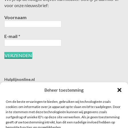
voor onze nieuwsbrief:
Voornaam
E-mail
*
Hulplijnonline.nl
T | 085-0657494
Beheer toestemming
E | info@hulplijnonline.nl
Om de beste ervaringen te bieden, gebruiken wij technologieën zoals
Contactformulier
cookies om informatie over je apparaat op te slaan en/of te raadplegen. Door
in te stemmen met deze technologieën kunnen wij gegevens zoals
Over Hulplijnonline.nl
surfgedrag of unieke ID's op deze site verwerken. Als je geen toestemming
Het team van Hulplijnonline.nl
geeft of uw toestemming intrekt, kan dit een nadelige invloed hebben op
bepaalde functies en mogelijkheden.