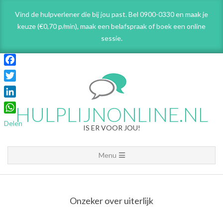
Skip
Vind de hulpverlener die bij jou past. Bel 0900-0330 en maak je
to
keuze (€0,70 p/min), maak een belafspraak
of boek een online
content
sessie.
Facebook
Twitter
LinkedIn
HULPLIJNONLINE.NL
WhatsApp
Delen
IS ER VOOR JOU!
Primary
Menu
Navigation
Menu
Onzeker over uiterlijk