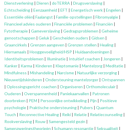
Dienstverlening
|
Dieren
|
doTERRA
|
Drugsverslaving
|
Echtscheiding
|
Eenzaamheid
|
EFT
|
Energetisch werk
|
Engelen
|
Essentiële oliën
|
Faalangst
|
Familie-opstellingen
|
Fibromyalgie
|
Financieel advies ouderen
|
Financiële problemen
|
Financiën
|
Fytotherapie
|
Gameverslaving
|
Gedragsproblemen
|
Geheime
genootschappen
|
Geluk
|
Gescheiden ouders
|
Gidsen
|
Graancirkels
|
Grenzen aangeven
|
Grenzen stellen
|
Healing
|
Hiernamaals
|
Hooggevoeligheid/HSP
|
Huidaandoeningen
|
Identiteitsproblemen
|
Illuminatie
|
Intuïtief coachen
|
Jongeren
|
Kanker
|
Karma
|
Kinderen
|
Kleptomanie
|
Mantelzorg
|
Meditatie
|
Mindfulness
|
Mishandeling
|
Narcisme
|
Natuurlijke verzorging
|
Nieuwetijdskinderen
|
Ondersteuning
mantelzorger
|
Ontspannen
|
Oplossingsgericht coachen
|
Organiseren
|
Orthomoleculair
|
Ouderen
|
Overspannenheid
|
Paniekaanvallen
|
Patronen
doorbreken
|
PEM
|
Persoonlijke ontwikkeling
|
Pijn
|
Positieve
psychologie
|
Praktische ondersteuning
|
Pubers
|
Quantum
Touch
|
Reconnective Healing
|
Reiki
|
Relatie
|
Relatiecounseling
|
Rookverslaving
|
Rouw
|
Samengesteld gezin
|
Samenzweringstheorieën
|
Schumann resonantie
|
Seksualiteit
|