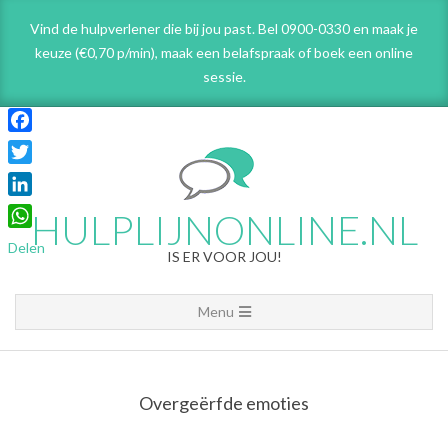
Skip
Vind de hulpverlener die bij jou past. Bel 0900-0330 en maak je
to
keuze (€0,70 p/min), maak een belafspraak
of boek een online
content
sessie.
Facebook
Twitter
LinkedIn
HULPLIJNONLINE.NL
WhatsApp
Delen
IS ER VOOR JOU!
Primary
Menu
Navigation
Menu
Overgeërfde emoties