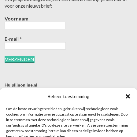
voor onze nieuwsbrief:
Voornaam
E-mail
*
Hulplijnonline.nl
T | 085-0657494
Beheer toestemming
E | info@hulplijnonline.nl
Om de beste ervaringen te bieden, gebruiken wij technologieën zoals
Contactformulier
cookies om informatie over je apparaat op te slaan en/of te raadplegen. Door
in te stemmen met deze technologieën kunnen wij gegevens zoals
Over Hulplijnonline.nl
surfgedrag of unieke ID's op deze site verwerken. Als je geen toestemming
Het team van Hulplijnonline.nl
geeft of uw toestemming intrekt, kan dit een nadelige invloed hebben op
bepaalde functies en mogelijkheden.