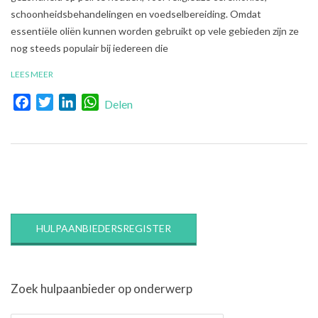
schoonheidsbehandelingen en voedselbereiding. Omdat
essentiële oliën kunnen worden gebruikt op vele gebieden zijn ze
nog steeds populair bij iedereen die
LEES MEER
Facebook
Twitter
LinkedIn
WhatsApp
Delen
HULPAANBIEDERSREGISTER
Zoek hulpaanbieder op onderwerp