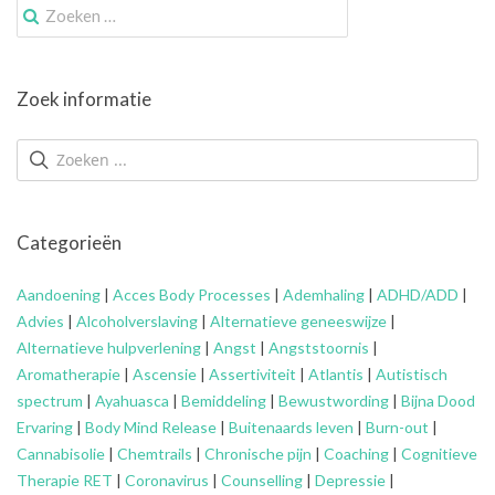
Zoek
naar:
Zoek informatie
Categorieën
Aandoening
|
Acces Body Processes
|
Ademhaling
|
ADHD/ADD
|
Advies
|
Alcoholverslaving
|
Alternatieve geneeswijze
|
Alternatieve hulpverlening
|
Angst
|
Angststoornis
|
Aromatherapie
|
Ascensie
|
Assertiviteit
|
Atlantis
|
Autistisch
spectrum
|
Ayahuasca
|
Bemiddeling
|
Bewustwording
|
Bijna Dood
Ervaring
|
Body Mind Release
|
Buitenaards leven
|
Burn-out
|
Cannabisolie
|
Chemtrails
|
Chronische pijn
|
Coaching
|
Cognitieve
Therapie RET
|
Coronavirus
|
Counselling
|
Depressie
|