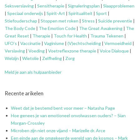
Seksverslaving
|
Sensitherapie
|
Signaleringsplan
|
Slaapproblemen
|
Speciaal onderwijs
|
Spirit-Art
|
Spiritualiteit
|
Sport
|
Stiefouderschap
|
Stoppen met roken
|
Stress
|
Suïcide preventie
|
The Body Code
|
The Emotion Code
|
The Great Awakening
|
The
Great Reset
|
Therapie
|
Touch for Health
|
Trauma Tekenen
|
UFO’s
|
Vaccinatie
|
Vaginisme
|
(V)echtscheiding
|
Vermoeidheid
|
Verslaving
|
Voeding
|
Voetreflexzone therapie
|
Voice Dialoque
|
Welzijn
|
Wietolie
|
Zelfheling
|
Zorg
Meld je aan als hulpaanbieder
Recente arikelen
Weet dat je bestemd bent voor meer – Natasha Page
Hoe genees je van emotioneel onvolwassen ouders? – Sian
Morgan-Crossley
Microben zijn niet onze vijand – Marizelle dr. Arce
Een einde aan de omgekeerde wereld van de kosmos – Mark