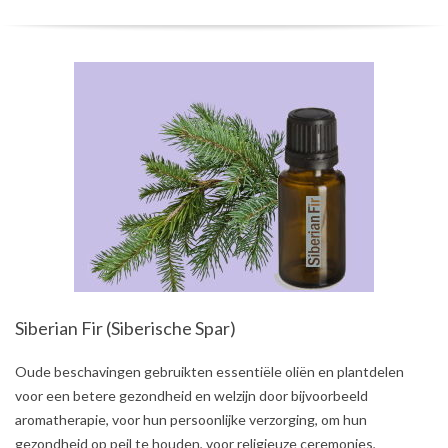
Siberian Fir (Siberische Spar)
2021-
Oude beschavingen gebruikten essentiële oliën en plantdelen
08-
voor een betere gezondheid en welzijn door bijvoorbeeld
02
aromatherapie, voor hun persoonlijke verzorging, om hun
gezondheid op peil te houden, voor religieuze ceremonies,