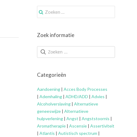
Zoek
naar:
Zoek informatie
Categorieën
Aandoening
|
Acces Body Processes
|
Ademhaling
|
ADHD/ADD
|
Advies
|
Alcoholverslaving
|
Alternatieve
geneeswijze
|
Alternatieve
hulpverlening
|
Angst
|
Angststoornis
|
Aromatherapie
|
Ascensie
|
Assertiviteit
|
Atlantis
|
Autistisch spectrum
|