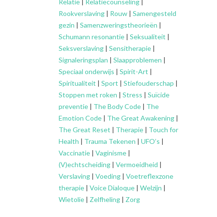
Relatie
|
Relatiecounseling
|
Rookverslaving
|
Rouw
|
Samengesteld
gezin
|
Samenzweringstheorieën
|
Schumann resonantie
|
Seksualiteit
|
Seksverslaving
|
Sensitherapie
|
Signaleringsplan
|
Slaapproblemen
|
Speciaal onderwijs
|
Spirit-Art
|
Spiritualiteit
|
Sport
|
Stiefouderschap
|
Stoppen met roken
|
Stress
|
Suïcide
preventie
|
The Body Code
|
The
Emotion Code
|
The Great Awakening
|
The Great Reset
|
Therapie
|
Touch for
Health
|
Trauma Tekenen
|
UFO’s
|
Vaccinatie
|
Vaginisme
|
(V)echtscheiding
|
Vermoeidheid
|
Verslaving
|
Voeding
|
Voetreflexzone
therapie
|
Voice Dialoque
|
Welzijn
|
Wietolie
|
Zelfheling
|
Zorg