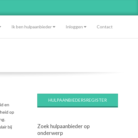
Ik ben hulpaanbieder
Inloggen
Contact
HULPAANBIEDERSREGISTER
id en
dheid op
ng.
Zoek hulpaanbieder op
air bij
onderwerp