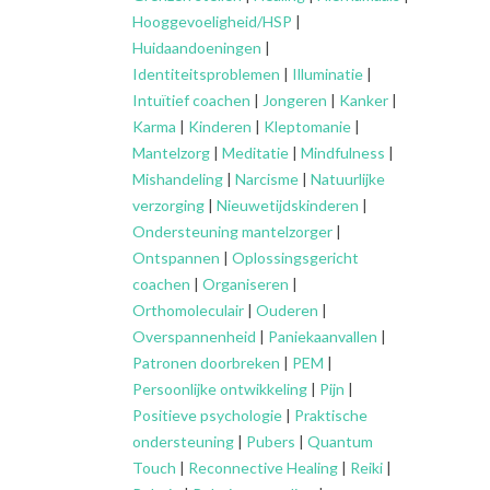
Hooggevoeligheid/HSP
|
Huidaandoeningen
|
Identiteitsproblemen
|
Illuminatie
|
Intuïtief coachen
|
Jongeren
|
Kanker
|
Karma
|
Kinderen
|
Kleptomanie
|
Mantelzorg
|
Meditatie
|
Mindfulness
|
Mishandeling
|
Narcisme
|
Natuurlijke
verzorging
|
Nieuwetijdskinderen
|
Ondersteuning
mantelzorger
|
Ontspannen
|
Oplossingsgericht
coachen
|
Organiseren
|
Orthomoleculair
|
Ouderen
|
Overspannenheid
|
Paniekaanvallen
|
Patronen doorbreken
|
PEM
|
Persoonlijke ontwikkeling
|
Pijn
|
Positieve psychologie
|
Praktische
ondersteuning
|
Pubers
|
Quantum
Touch
|
Reconnective Healing
|
Reiki
|