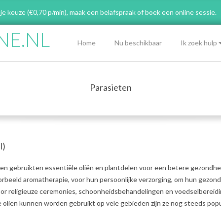
 je keuze (€0,70 p/min), maak een belafspraak
of boek een online sessie.
NE.NL
Primary
Home
Nu beschikbaar
Ik zoek hulp
Navigation
Menu
Parasieten
l)
n gebruikten essentiële oliën en plantdelen voor een betere gezondhe
oorbeeld aromatherapie, voor hun persoonlijke verzorging, om hun gezon
voor religieuze ceremonies, schoonheidsbehandelingen en voedselbereidi
oliën kunnen worden gebruikt op vele gebieden zijn ze nog steeds popul