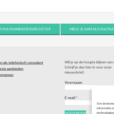
R HULPAANBIEDERSREGISTER
MELD JE AAN ALS HULPA
Wil je op de hoogte blijven van
 als telefonisch consulent
Schrijf je dan hier in voor onze
ssie aanbieden
nieuwsbrief:
opnemen
Voornaam
E-mail
*
Om de beste 
informatie o
technologieë