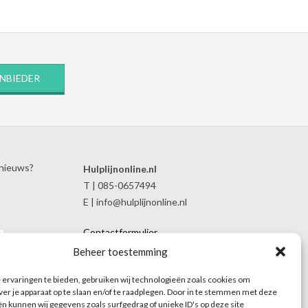
ANBIEDER
 nieuws?
Hulplijnonline.nl
T | 085-0657494
E | info@hulplijnonline.nl
Contactformulier
Over Hulplijnonline.nl
Beheer toestemming
Het team van Hulplijnonline.nl
ervaringen te bieden, gebruiken wij technologieën zoals cookies om
ver je apparaat op te slaan en/of te raadplegen. Door in te stemmen met deze
n kunnen wij gegevens zoals surfgedrag of unieke ID's op deze site