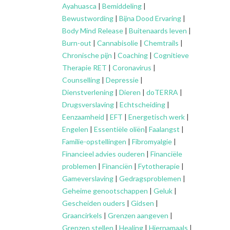
Ayahuasca
|
Bemiddeling
|
Bewustwording
|
Bijna Dood Ervaring
|
Body Mind Release
|
Buitenaards leven
|
Burn-out
|
Cannabisolie
|
Chemtrails
|
Chronische pijn
|
Coaching
|
Cognitieve
Therapie RET
|
Coronavirus
|
Counselling
|
Depressie
|
Dienstverlening
|
Dieren
|
doTERRA
|
Drugsverslaving
|
Echtscheiding
|
Eenzaamheid
|
EFT
|
Energetisch werk
|
Engelen
|
Essentiële oliën
|
Faalangst
|
Familie-opstellingen
|
Fibromyalgie
|
Financieel advies ouderen
|
Financiële
problemen
|
Financiën
|
Fytotherapie
|
Gameverslaving
|
Gedragsproblemen
|
Geheime genootschappen
|
Geluk
|
Gescheiden ouders
|
Gidsen
|
Graancirkels
|
Grenzen aangeven
|
Grenzen stellen
|
Healing
|
Hiernamaals
|