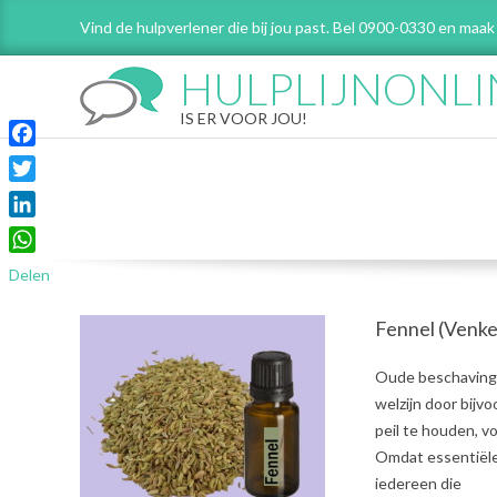
Skip
Vind de hulpverlener die bij jou past. Bel 0900-0330 en maak
to
content
HULPLIJNONLI
IS ER VOOR JOU!
Facebook
Twitter
LinkedIn
WhatsApp
Delen
Fennel (Venke
2021-
Oude beschavinge
07-
welzijn door bijv
31
peil te houden, 
Omdat essentiële 
iedereen die