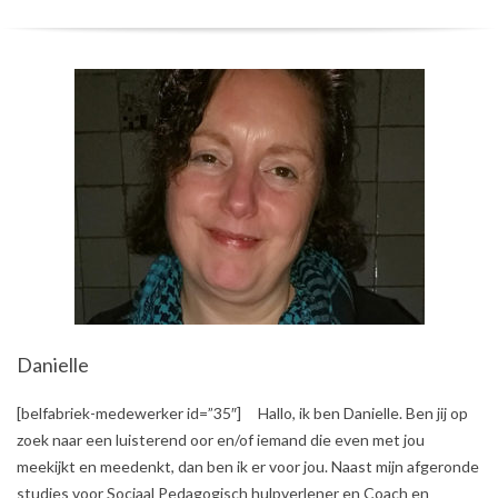
Danielle
2018-
[belfabriek-medewerker id=”35″] Hallo, ik ben Danielle. Ben jij op
12-
zoek naar een luisterend oor en/of iemand die even met jou
18
meekijkt en meedenkt, dan ben ik er voor jou. Naast mijn afgeronde
studies voor Sociaal Pedagogisch hulpverlener en Coach en