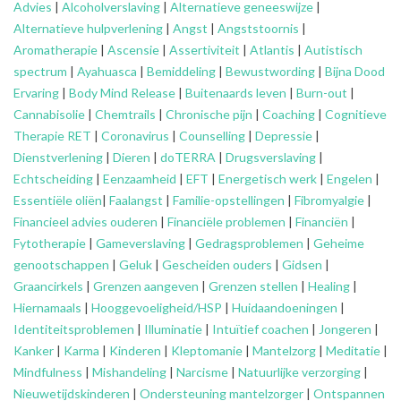
Advies
|
Alcoholverslaving
|
Alternatieve geneeswijze
|
Alternatieve hulpverlening
|
Angst
|
Angststoornis
|
Aromatherapie
|
Ascensie
|
Assertiviteit
|
Atlantis
|
Autistisch
spectrum
|
Ayahuasca
|
Bemiddeling
|
Bewustwording
|
Bijna Dood
Ervaring
|
Body Mind Release
|
Buitenaards leven
|
Burn-out
|
Cannabisolie
|
Chemtrails
|
Chronische pijn
|
Coaching
|
Cognitieve
Therapie RET
|
Coronavirus
|
Counselling
|
Depressie
|
Dienstverlening
|
Dieren
|
doTERRA
|
Drugsverslaving
|
Echtscheiding
|
Eenzaamheid
|
EFT
|
Energetisch werk
|
Engelen
|
Essentiële oliën
|
Faalangst
|
Familie-opstellingen
|
Fibromyalgie
|
Financieel advies ouderen
|
Financiële problemen
|
Financiën
|
Fytotherapie
|
Gameverslaving
|
Gedragsproblemen
|
Geheime
genootschappen
|
Geluk
|
Gescheiden ouders
|
Gidsen
|
Graancirkels
|
Grenzen aangeven
|
Grenzen stellen
|
Healing
|
Hiernamaals
|
Hooggevoeligheid/HSP
|
Huidaandoeningen
|
Identiteitsproblemen
|
Illuminatie
|
Intuïtief coachen
|
Jongeren
|
Kanker
|
Karma
|
Kinderen
|
Kleptomanie
|
Mantelzorg
|
Meditatie
|
Mindfulness
|
Mishandeling
|
Narcisme
|
Natuurlijke verzorging
|
Nieuwetijdskinderen
|
Ondersteuning
mantelzorger
|
Ontspannen