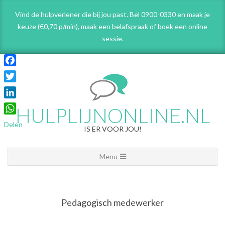
Skip
Vind de hulpverlener die bij jou past. Bel 0900-0330 en maak je
to
keuze (€0,70 p/min), maak een belafspraak
of boek een online
content
sessie.
Facebook
Twitter
LinkedIn
HULPLIJNONLINE.NL
WhatsApp
Delen
IS ER VOOR JOU!
Primary
Menu
Navigation
Menu
Pedagogisch medewerker