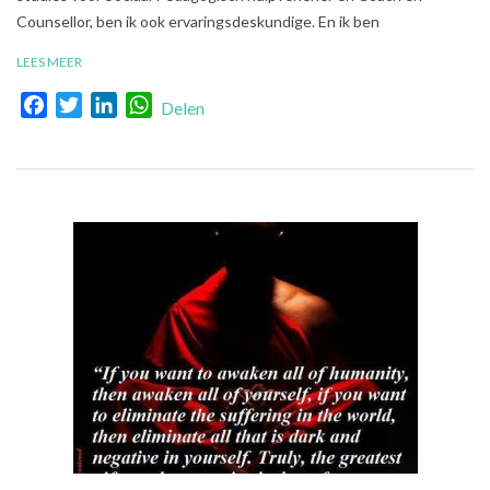
Counsellor, ben ik ook ervaringsdeskundige. En ik ben
LEES MEER
Facebook
Twitter
LinkedIn
WhatsApp
Delen