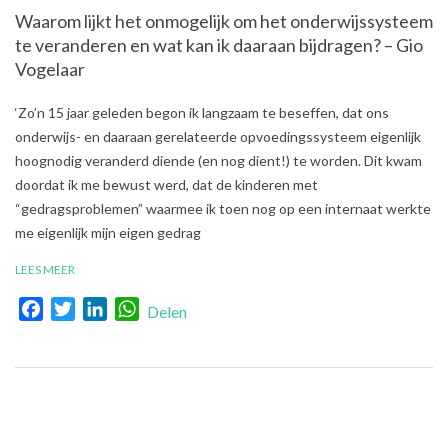
Waarom lijkt het onmogelijk om het onderwijssysteem
te veranderen en wat kan ik daaraan bijdragen? – Gio
Vogelaar
2018-
‘Zo’n 15 jaar geleden begon ik langzaam te beseffen, dat ons
06-
onderwijs- en daaraan gerelateerde opvoedingssysteem eigenlijk
28
hoognodig veranderd diende (en nog dient!) te worden. Dit kwam
doordat ik me bewust werd, dat de kinderen met
“gedragsproblemen” waarmee ik toen nog op een internaat werkte
me eigenlijk mijn eigen gedrag
LEES MEER
Facebook
Twitter
LinkedIn
WhatsApp
Delen