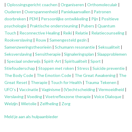
|
Oplossingsgericht coachen
|
Organiseren
|
Orthomoleculair
|
Ouderen
|
Overspannenheid
|
Paniekaanvallen
|
Patronen
doorbreken
|
PEM
|
Persoonlijke ontwikkeling
|
Pijn
|
Positieve
psychologie
|
Praktische ondersteuning
|
Pubers
|
Quantum
Touch
|
Reconnective Healing
|
Reiki
|
Relatie
|
Relatiecounseling
|
Rookverslaving
|
Rouw
|
Samengesteld gezin
|
Samenzweringstheorieën
|
Schumann resonantie
|
Seksualiteit
|
Seksverslaving
|
Sensitherapie
|
Signaleringsplan
|
Slaapproblemen
|
Speciaal onderwijs
|
Spirit-Art
|
Spiritualiteit
|
Sport
|
Stiefouderschap
|
Stoppen met roken
|
Stress
|
Suïcide preventie
|
The Body Code
|
The Emotion Code
|
The Great Awakening
|
The
Great Reset
|
Therapie
|
Touch for Health
|
Trauma Tekenen
|
UFO’s
|
Vaccinatie
|
Vaginisme
|
(V)echtscheiding
|
Vermoeidheid
|
Verslaving
|
Voeding
|
Voetreflexzone therapie
|
Voice Dialoque
|
Welzijn
|
Wietolie
|
Zelfheling
|
Zorg
Meld je aan als hulpaanbieder