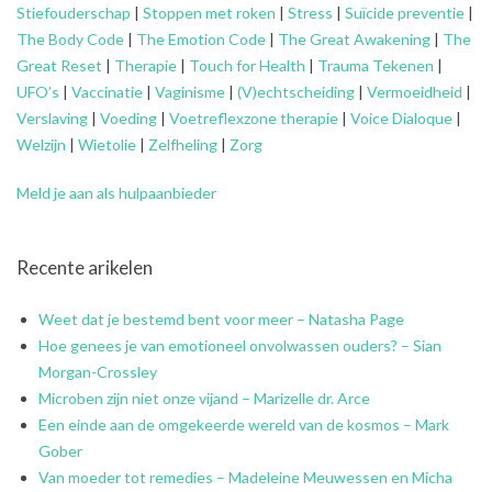
Stiefouderschap
|
Stoppen met roken
|
Stress
|
Suïcide preventie
|
The Body Code
|
The Emotion Code
|
The Great Awakening
|
The
Great Reset
|
Therapie
|
Touch for Health
|
Trauma Tekenen
|
UFO’s
|
Vaccinatie
|
Vaginisme
|
(V)echtscheiding
|
Vermoeidheid
|
Verslaving
|
Voeding
|
Voetreflexzone therapie
|
Voice Dialoque
|
Welzijn
|
Wietolie
|
Zelfheling
|
Zorg
Meld je aan als hulpaanbieder
Recente arikelen
Weet dat je bestemd bent voor meer – Natasha Page
Hoe genees je van emotioneel onvolwassen ouders? – Sian
Morgan-Crossley
Microben zijn niet onze vijand – Marizelle dr. Arce
Een einde aan de omgekeerde wereld van de kosmos – Mark
Gober
Van moeder tot remedies – Madeleine Meuwessen en Micha