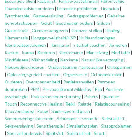
Essentiële oliën
|
Faalangst
|
Familie-opstellingen
|
Fibromyalgie
|
Financieel advies ouderen
|
Financiële problemen
|
Financiën
|
Fytotherapie
|
Gameverslaving
|
Gedragsproblemen
|
Geheime
genootschappen
|
Geluk
|
Gescheiden ouders
|
Gidsen
|
Graancirkels
|
Grenzen aangeven
|
Grenzen stellen
|
Healing
|
Hiernamaals
|
Hooggevoeligheid/HSP
|
Huidaandoeningen
|
Identiteitsproblemen
|
Illuminatie
|
Intuïtief coachen
|
Jongeren
|
Kanker
|
Karma
|
Kinderen
|
Kleptomanie
|
Mantelzorg
|
Meditatie
|
Mindfulness
|
Mishandeling
|
Narcisme
|
Natuurlijke verzorging
|
Nieuwetijdskinderen
|
Ondersteuning
mantelzorger
|
Ontspannen
|
Oplossingsgericht coachen
|
Organiseren
|
Orthomoleculair
|
Ouderen
|
Overspannenheid
|
Paniekaanvallen
|
Patronen
doorbreken
|
PEM
|
Persoonlijke ontwikkeling
|
Pijn
|
Positieve
psychologie
|
Praktische ondersteuning
|
Pubers
|
Quantum
Touch
|
Reconnective Healing
|
Reiki
|
Relatie
|
Relatiecounseling
|
Rookverslaving
|
Rouw
|
Samengesteld gezin
|
Samenzweringstheorieën
|
Schumann resonantie
|
Seksualiteit
|
Seksverslaving
|
Sensitherapie
|
Signaleringsplan
|
Slaapproblemen
|
Speciaal onderwijs
|
Spirit-Art
|
Spiritualiteit
|
Sport
|