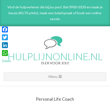
Skip
Vind de hulpverlener die bij jou past. Bel 0900-0330 en maak je
to
keuze (€0,70 p/min), maak een belafspraak
of boek een online
content
sessie.
Facebook
Twitter
LinkedIn
HULPLIJNONLINE.NL
WhatsApp
Delen
IS ER VOOR JOU!
Primary
Menu
Navigation
Menu
Personal Life Coach