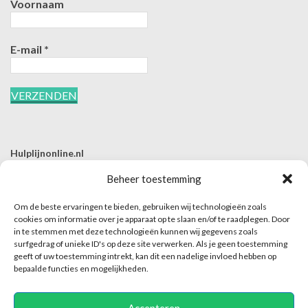
Voornaam
E-mail
*
Hulplijnonline.nl
T | 085-0657494
Beheer toestemming
E | info@hulplijnonline.nl
Om de beste ervaringen te bieden, gebruiken wij technologieën zoals
Contactformulier
cookies om informatie over je apparaat op te slaan en/of te raadplegen. Door
in te stemmen met deze technologieën kunnen wij gegevens zoals
Over Hulplijnonline.nl
surfgedrag of unieke ID's op deze site verwerken. Als je geen toestemming
Het team van Hulplijnonline.nl
geeft of uw toestemming intrekt, kan dit een nadelige invloed hebben op
bepaalde functies en mogelijkheden.
Accepteren