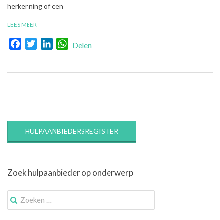
herkenning of een
LEES MEER
Facebook
Twitter
LinkedIn
WhatsApp
Delen
HULPAANBIEDERSREGISTER
Zoek hulpaanbieder op onderwerp
Zoek
naar: