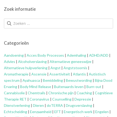
Zoek informatie
Categorieën
Aandoening
|
Acces Body Processes
|
Ademhaling
|
ADHD/ADD
|
Advies
|
Alcoholverslaving
|
Alternatieve geneeswijze
|
Alternatieve hulpverlening
|
Angst
|
Angststoornis
|
Aromatherapie
|
Ascensie
|
Assertiviteit
|
Atlantis
|
Autistisch
spectrum
|
Ayahuasca
|
Bemiddeling
|
Bewustwording
|
Bijna Dood
Ervaring
|
Body Mind Release
|
Buitenaards leven
|
Burn-out
|
Cannabisolie
|
Chemtrails
|
Chronische pijn
|
Coaching
|
Cognitieve
Therapie RET
|
Coronavirus
|
Counselling
|
Depressie
|
Dienstverlening
|
Dieren
|
doTERRA
|
Drugsverslaving
|
Echtscheiding
|
Eenzaamheid
|
EFT
|
Energetisch werk
|
Engelen
|