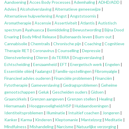
Aandoening
|
Acces Body Processes
|
Ademhaling
|
ADHD/ADD
|
Advies
|
Alcoholverslaving
|
Alternatieve geneeswijze
|
Alternatieve hulpverlening
|
Angst
|
Angststoornis
|
Aromatherapie
|
Ascensie
|
Assertiviteit
|
Atlantis
|
Autistisch
spectrum
|
Ayahuasca
|
Bemiddeling
|
Bewustwording
|
Bijna Dood
Ervaring
|
Body Mind Release
|
Buitenaards leven
|
Burn-out
|
Cannabisolie
|
Chemtrails
|
Chronische pijn
|
Coaching
|
Cognitieve
Therapie RET
|
Coronavirus
|
Counselling
|
Depressie
|
Dienstverlening
|
Dieren
|
doTERRA
|
Drugsverslaving
|
Echtscheiding
|
Eenzaamheid
|
EFT
|
Energetisch werk
|
Engelen
|
Essentiële oliën
|
Faalangst
|
Familie-opstellingen
|
Fibromyalgie
|
Financieel advies ouderen
|
Financiële problemen
|
Financiën
|
Fytotherapie
|
Gameverslaving
|
Gedragsproblemen
|
Geheime
genootschappen
|
Geluk
|
Gescheiden ouders
|
Gidsen
|
Graancirkels
|
Grenzen aangeven
|
Grenzen stellen
|
Healing
|
Hiernamaals
|
Hooggevoeligheid/HSP
|
Huidaandoeningen
|
Identiteitsproblemen
|
Illuminatie
|
Intuïtief coachen
|
Jongeren
|
Kanker
|
Karma
|
Kinderen
|
Kleptomanie
|
Mantelzorg
|
Meditatie
|
Mindfulness
|
Mishandeling
|
Narcisme
|
Natuurlijke verzorging
|