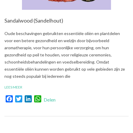
Sandalwood (Sandelhout)
2021-
Oude beschavingen gebruikten essentiële oliën en plantdelen
08-
voor een betere gezondheid en welzijn door bijvoorbeeld
01
aromatherapie, voor hun persoonlijke verzorging, om hun
gezondheid op peil te houden, voor religieuze ceremonies,
schoonheidsbehandelingen en voedselbereiding. Omdat
essentiële oliën kunnen worden gebruikt op vele gebieden zijn ze
nog steeds populair bij iedereen die
LEES MEER
Facebook
Twitter
LinkedIn
WhatsApp
Delen