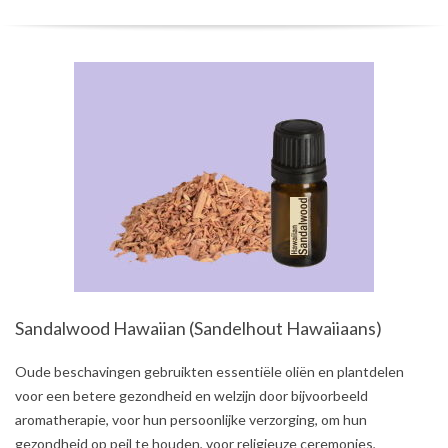
Sandalwood Hawaiian (Sandelhout Hawaiiaans)
2021-
Oude beschavingen gebruikten essentiële oliën en plantdelen
08-
voor een betere gezondheid en welzijn door bijvoorbeeld
01
aromatherapie, voor hun persoonlijke verzorging, om hun
gezondheid op peil te houden, voor religieuze ceremonies,