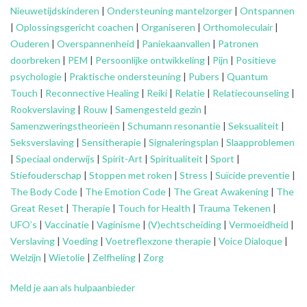
Nieuwetijdskinderen
|
Ondersteuning
mantelzorger
|
Ontspannen
|
Oplossingsgericht coachen
|
Organiseren
|
Orthomoleculair
|
Ouderen
|
Overspannenheid
|
Paniekaanvallen
|
Patronen
doorbreken
|
PEM
|
Persoonlijke ontwikkeling
|
Pijn
|
Positieve
psychologie
|
Praktische ondersteuning
|
Pubers
|
Quantum
Touch
|
Reconnective Healing
|
Reiki
|
Relatie
|
Relatiecounseling
|
Rookverslaving
|
Rouw
|
Samengesteld gezin
|
Samenzweringstheorieën
|
Schumann resonantie
|
Seksualiteit
|
Seksverslaving
|
Sensitherapie
|
Signaleringsplan
|
Slaapproblemen
|
Speciaal onderwijs
|
Spirit-Art
|
Spiritualiteit
|
Sport
|
Stiefouderschap
|
Stoppen met roken
|
Stress
|
Suïcide preventie
|
The Body Code
|
The Emotion Code
|
The Great Awakening
|
The
Great Reset
|
Therapie
|
Touch for Health
|
Trauma Tekenen
|
UFO’s
|
Vaccinatie
|
Vaginisme
|
(V)echtscheiding
|
Vermoeidheid
|
Verslaving
|
Voeding
|
Voetreflexzone therapie
|
Voice Dialoque
|
Welzijn
|
Wietolie
|
Zelfheling
|
Zorg
Meld je aan als hulpaanbieder