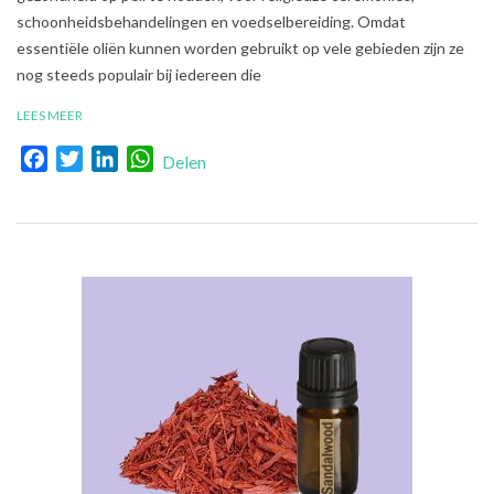
schoonheidsbehandelingen en voedselbereiding. Omdat
essentiële oliën kunnen worden gebruikt op vele gebieden zijn ze
nog steeds populair bij iedereen die
LEES MEER
Facebook
Twitter
LinkedIn
WhatsApp
Delen