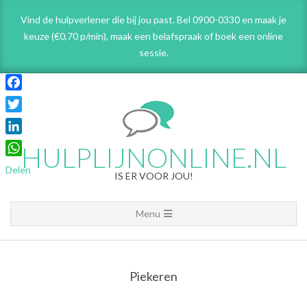
Skip
Vind de hulpverlener die bij jou past. Bel 0900-0330 en maak je
to
keuze (€0,70 p/min), maak een belafspraak
of boek een online
content
sessie.
Facebook
Twitter
LinkedIn
HULPLIJNONLINE.NL
WhatsApp
Delen
IS ER VOOR JOU!
Primary
Menu
Navigation
Menu
Piekeren