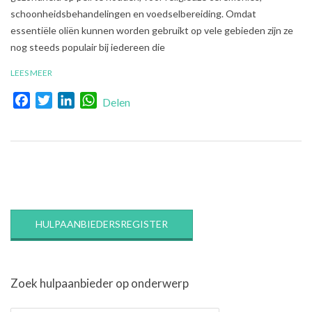
schoonheidsbehandelingen en voedselbereiding. Omdat
essentiële oliën kunnen worden gebruikt op vele gebieden zijn ze
nog steeds populair bij iedereen die
LEES MEER
Facebook
Twitter
LinkedIn
WhatsApp
Delen
HULPAANBIEDERSREGISTER
Zoek hulpaanbieder op onderwerp