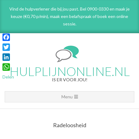
Skip
Vind de hulpverlener die bij jou past. Bel 0900-0330 en maak je
to
keuze (€0,70 p/min), maak een belafspraak
of boek een online
content
sessie.
Facebook
Twitter
LinkedIn
HULPLIJNONLINE.NL
WhatsApp
Delen
IS ER VOOR JOU!
Primary
Menu
Navigation
Menu
Radeloosheid