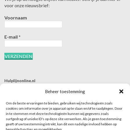
voor onze nieuwsbrief:
Voornaam
E-mail
*
Hulplijnonline.nl
T | 085-0657494
Beheer toestemming
E | info@hulplijnonline.nl
Om de beste ervaringen te bieden, gebruiken wij technologieën zoals
Contactformulier
cookies om informatie over je apparaat op te slaan en/of te raadplegen. Door
in te stemmen met deze technologieën kunnen wij gegevens zoals
Over Hulplijnonline.nl
surfgedrag of unieke ID's op deze site verwerken. Als je geen toestemming
Het team van Hulplijnonline.nl
geeft of uw toestemming intrekt, kan dit een nadelige invloed hebben op
bepaalde functies en mogelijkheden.