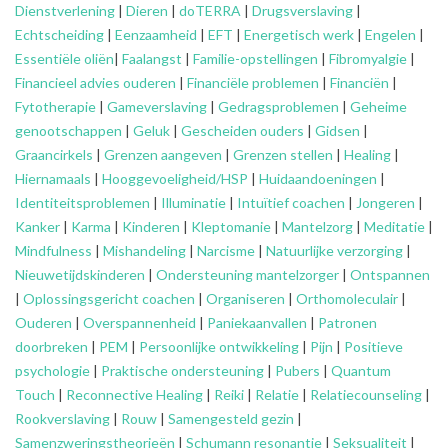
Dienstverlening
|
Dieren
|
doTERRA
|
Drugsverslaving
|
Echtscheiding
|
Eenzaamheid
|
EFT
|
Energetisch werk
|
Engelen
|
Essentiële oliën
|
Faalangst
|
Familie-opstellingen
|
Fibromyalgie
|
Financieel advies ouderen
|
Financiële problemen
|
Financiën
|
Fytotherapie
|
Gameverslaving
|
Gedragsproblemen
|
Geheime
genootschappen
|
Geluk
|
Gescheiden ouders
|
Gidsen
|
Graancirkels
|
Grenzen aangeven
|
Grenzen stellen
|
Healing
|
Hiernamaals
|
Hooggevoeligheid/HSP
|
Huidaandoeningen
|
Identiteitsproblemen
|
Illuminatie
|
Intuïtief coachen
|
Jongeren
|
Kanker
|
Karma
|
Kinderen
|
Kleptomanie
|
Mantelzorg
|
Meditatie
|
Mindfulness
|
Mishandeling
|
Narcisme
|
Natuurlijke verzorging
|
Nieuwetijdskinderen
|
Ondersteuning
mantelzorger
|
Ontspannen
|
Oplossingsgericht coachen
|
Organiseren
|
Orthomoleculair
|
Ouderen
|
Overspannenheid
|
Paniekaanvallen
|
Patronen
doorbreken
|
PEM
|
Persoonlijke ontwikkeling
|
Pijn
|
Positieve
psychologie
|
Praktische ondersteuning
|
Pubers
|
Quantum
Touch
|
Reconnective Healing
|
Reiki
|
Relatie
|
Relatiecounseling
|
Rookverslaving
|
Rouw
|
Samengesteld gezin
|
Samenzweringstheorieën
|
Schumann resonantie
|
Seksualiteit
|