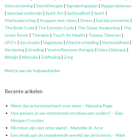
Seksverslaving
|
Sensitherapie
|
Signaleringsplan
|
Slaapproblemen
|
Speciaal onderwijs
|
Spirit-Art
|
Spiritualiteit
|
Sport
|
Stiefouderschap
|
Stoppen met roken
|
Stress
|
Suïcide preventie
|
The Body Code
|
The Emotion Code
|
The Great Awakening
|
The
Great Reset
|
Therapie
|
Touch for Health
|
Trauma Tekenen
|
UFO’s
|
Vaccinatie
|
Vaginisme
|
(V)echtscheiding
|
Vermoeidheid
|
Verslaving
|
Voeding
|
Voetreflexzone therapie
|
Voice Dialoque
|
Welzijn
|
Wietolie
|
Zelfheling
|
Zorg
Meld je aan als hulpaanbieder
Recente arikelen
Weet dat je bestemd bent voor meer – Natasha Page
Hoe genees je van emotioneel onvolwassen ouders? – Sian
Morgan-Crossley
Microben zijn niet onze vijand – Marizelle dr. Arce
Een einde aan de omgekeerde wereld van de kosmos – Mark