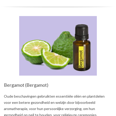
Bergamot (Bergamot)
2021-
Oude beschavingen gebruikten essentiële oliën en plantdelen
06-
voor een betere gezondheid en welzijn door bijvoorbeeld
24
aromatherapie, voor hun persoonlijke verzorging, om hun
gezondheid op peil te houden, voor religieuze ceremonies,