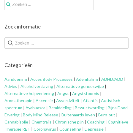
Zoek
naar:
Zoek informatie
Categorieën
Aandoening
|
Acces Body Processes
|
Ademhaling
|
ADHD/ADD
|
Advies
|
Alcoholverslaving
|
Alternatieve geneeswijze
|
Alternatieve hulpverlening
|
Angst
|
Angststoornis
|
Aromatherapie
|
Ascensie
|
Assertiviteit
|
Atlantis
|
Autistisch
spectrum
|
Ayahuasca
|
Bemiddeling
|
Bewustwording
|
Bijna Dood
Ervaring
|
Body Mind Release
|
Buitenaards leven
|
Burn-out
|
Cannabisolie
|
Chemtrails
|
Chronische pijn
|
Coaching
|
Cognitieve
Therapie RET
|
Coronavirus
|
Counselling
|
Depressie
|