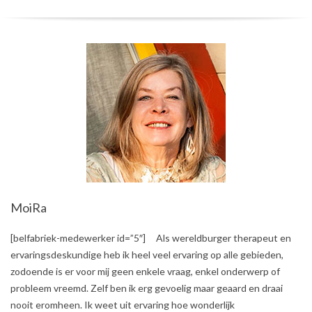
MoiRa
2017-
[belfabriek-medewerker id=”5″] Als wereldburger therapeut en
10-
ervaringsdeskundige heb ik heel veel ervaring op alle gebieden,
06
zodoende is er voor mij geen enkele vraag, enkel onderwerp of
probleem vreemd. Zelf ben ik erg gevoelig maar geaard en draai
nooit eromheen. Ik weet uit ervaring hoe wonderlijk