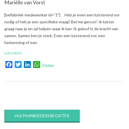
Mariëlle van Vorst
2017-
[belfabriek-medewerker id=”1″] Heb je even een luisterend oor
09-
nodig of heb je een specifieke vraag? Bel me gerust! Ik luister
26
graag naar je en zal helpen waar ik kan. Ik geloof in de kracht van
samen. Samen ben je sterk. Even een luisterend oor, een
herkenning of een
LEES MEER
Facebook
Twitter
LinkedIn
WhatsApp
Delen
HULPAANBIEDERSREGISTER