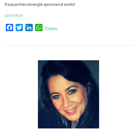
frequenties/energie genezend werkt
LEES MEER
Facebook
Twitter
LinkedIn
WhatsApp
Delen