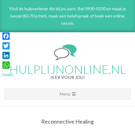
Skip
Vind de hulpverlener die bij jou past. Bel 0900-0330 en maak je
to
keuze (€0,70 p/min), maak een belafspraak
of boek een online
content
sessie.
Facebook
Twitter
LinkedIn
HULPLIJNONLINE.NL
WhatsApp
Delen
IS ER VOOR JOU!
Primary
Menu
Navigation
Menu
Reconnective Healing