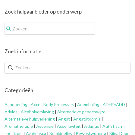
Zoek hulpaanbieder op onderwerp
Zoek
naar:
Zoek informatie
Categorieën
Aandoening
|
Acces Body Processes
|
Ademhaling
|
ADHD/ADD
|
Advies
|
Alcoholverslaving
|
Alternatieve geneeswijze
|
Alternatieve hulpverlening
|
Angst
|
Angststoornis
|
Aromatherapie
|
Ascensie
|
Assertiviteit
|
Atlantis
|
Autistisch
spectrum
|
Ayahuasca
|
Bemiddeling
|
Bewustwording
|
Bijna Dood