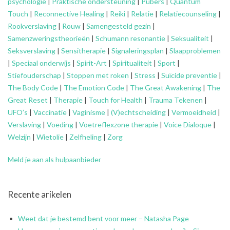
psychologie
|
Praktische ondersteuning
|
Pubers
|
Quantum
Touch
|
Reconnective Healing
|
Reiki
|
Relatie
|
Relatiecounseling
|
Rookverslaving
|
Rouw
|
Samengesteld gezin
|
Samenzweringstheorieën
|
Schumann resonantie
|
Seksualiteit
|
Seksverslaving
|
Sensitherapie
|
Signaleringsplan
|
Slaapproblemen
|
Speciaal onderwijs
|
Spirit-Art
|
Spiritualiteit
|
Sport
|
Stiefouderschap
|
Stoppen met roken
|
Stress
|
Suïcide preventie
|
The Body Code
|
The Emotion Code
|
The Great Awakening
|
The
Great Reset
|
Therapie
|
Touch for Health
|
Trauma Tekenen
|
UFO’s
|
Vaccinatie
|
Vaginisme
|
(V)echtscheiding
|
Vermoeidheid
|
Verslaving
|
Voeding
|
Voetreflexzone therapie
|
Voice Dialoque
|
Welzijn
|
Wietolie
|
Zelfheling
|
Zorg
Meld je aan als hulpaanbieder
Recente arikelen
Weet dat je bestemd bent voor meer – Natasha Page