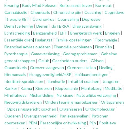
Ervaring
|
Body Mind Release
|
Buitenaards leven
|
Burn-out
|
Cannabisolie
|
Chemtrails
|
Chronische pijn
|
Coaching
|
Cognitieve
Therapie RET
|
Coronavirus
|
Counselling
|
Depressie
|
Dienstverlening
|
Dieren
|
doTERRA
|
Drugsverslaving
|
Echtscheiding
|
Eenzaamheid
|
EFT
|
Energetisch werk
|
Engelen
|
Essentiële oliën
|
Faalangst
|
Familie-opstellingen
|
Fibromyalgie
|
Financieel advies ouderen
|
Financiële problemen
|
Financiën
|
Fytotherapie
|
Gameverslaving
|
Gedragsproblemen
|
Geheime
genootschappen
|
Geluk
|
Gescheiden ouders
|
Gidsen
|
Graancirkels
|
Grenzen aangeven
|
Grenzen stellen
|
Healing
|
Hiernamaals
|
Hooggevoeligheid/HSP
|
Huidaandoeningen
|
Identiteitsproblemen
|
Illuminatie
|
Intuïtief coachen
|
Jongeren
|
Kanker
|
Karma
|
Kinderen
|
Kleptomanie
|
Mantelzorg
|
Meditatie
|
Mindfulness
|
Mishandeling
|
Narcisme
|
Natuurlijke verzorging
|
Nieuwetijdskinderen
|
Ondersteuning
mantelzorger
|
Ontspannen
|
Oplossingsgericht coachen
|
Organiseren
|
Orthomoleculair
|
Ouderen
|
Overspannenheid
|
Paniekaanvallen
|
Patronen
doorbreken
|
PEM
|
Persoonlijke ontwikkeling
|
Pijn
|
Positieve