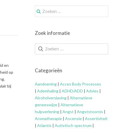
Zoek
naar:
Zoek informatie
id en
Categorieën
dheid op
ng.
Aandoening
|
Acces Body Processes
air bij
|
Ademhaling
|
ADHD/ADD
|
Advies
|
Alcoholverslaving
|
Alternatieve
geneeswijze
|
Alternatieve
hulpverlening
|
Angst
|
Angststoornis
|
Aromatherapie
|
Ascensie
|
Assertiviteit
|
Atlantis
|
Autistisch spectrum
|