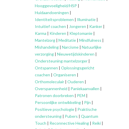
Hooggevoeligheid/HSP
|
Huidaandoeningen
|
Identiteitsproblemen
|
Illuminatie
|
Intuïtief coachen
|
Jongeren
|
Kanker
|
Karma
|
Kinderen
|
Kleptomanie
|
Mantelzorg
|
Meditatie
|
Mindfulness
|
Mishandeling
|
Narcisme
|
Natuurlijke
verzorging
|
Nieuwetijdskinderen
|
Ondersteuning
mantelzorger
|
Ontspannen
|
Oplossingsgericht
coachen
|
Organiseren
|
Orthomoleculair
|
Ouderen
|
Overspannenheid
|
Paniekaanvallen
|
Patronen doorbreken
|
PEM
|
Persoonlijke ontwikkeling
|
Pijn
|
Positieve psychologie
|
Praktische
ondersteuning
|
Pubers
|
Quantum
Touch
|
Reconnective Healing
|
Reiki
|