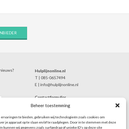
ANBIEDER
 nieuws?
Hulplijnonline.nl
T | 085-0657494
E | info@hulplijnonline.nl
Contactformulier
Over Hulplijnonline.nl
Beheer toestemming
Het team van Hulplijnonline.nl
ervaringen te bieden, gebruiken wij technologieën zoals cookies om
ver je apparaat op te slaan en/of te raadplegen. Door in te stemmen met deze
n kunnen wij gegevens zoals surfgedrag of unieke ID's op deze site