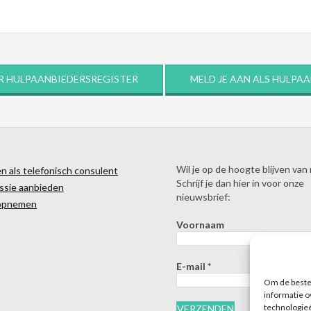
R HULPAANBIEDERSREGISTER
MELD JE AAN ALS HULPA
Wil je op de hoogte blijven van
 als telefonisch consulent
Schrijf je dan hier in voor onze
ssie aanbieden
nieuwsbrief:
opnemen
Voornaam
E-mail
*
Om de beste 
informatie o
technologieë