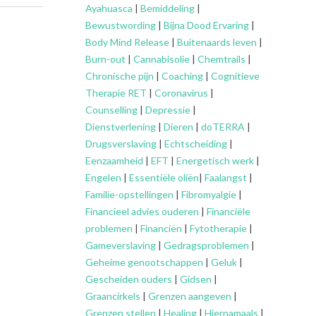
Ayahuasca
|
Bemiddeling
|
Bewustwording
|
Bijna Dood Ervaring
|
Body Mind Release
|
Buitenaards leven
|
Burn-out
|
Cannabisolie
|
Chemtrails
|
Chronische pijn
|
Coaching
|
Cognitieve
Therapie RET
|
Coronavirus
|
Counselling
|
Depressie
|
Dienstverlening
|
Dieren
|
doTERRA
|
Drugsverslaving
|
Echtscheiding
|
Eenzaamheid
|
EFT
|
Energetisch werk
|
Engelen
|
Essentiële oliën
|
Faalangst
|
Familie-opstellingen
|
Fibromyalgie
|
Financieel advies ouderen
|
Financiële
problemen
|
Financiën
|
Fytotherapie
|
Gameverslaving
|
Gedragsproblemen
|
Geheime genootschappen
|
Geluk
|
Gescheiden ouders
|
Gidsen
|
Graancirkels
|
Grenzen aangeven
|
Grenzen stellen
|
Healing
|
Hiernamaals
|