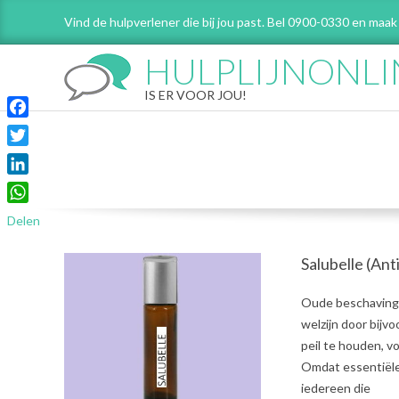
Skip
Vind de hulpverlener die bij jou past. Bel 0900-0330 en maak
to
content
HULPLIJNONLI
IS ER VOOR JOU!
Facebook
Twitter
LinkedIn
WhatsApp
Delen
Salubelle (An
2021-
Oude beschavinge
08-
welzijn door bijv
03
peil te houden, 
Omdat essentiële 
iedereen die