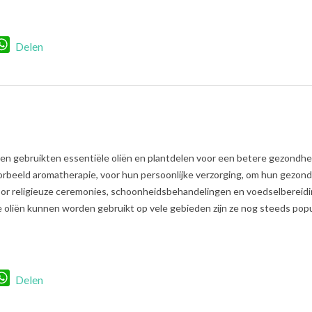
r
nkedIn
WhatsApp
Delen
n gebruikten essentiële oliën en plantdelen voor een betere gezondhe
oorbeeld aromatherapie, voor hun persoonlijke verzorging, om hun gezon
voor religieuze ceremonies, schoonheidsbehandelingen en voedselbereidi
oliën kunnen worden gebruikt op vele gebieden zijn ze nog steeds popul
r
nkedIn
WhatsApp
Delen