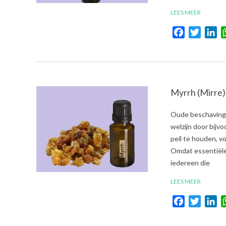
LEES MEER
Facebook
Twitte
Li
Myrrh (Mirre)
2021-
Oude beschavinge
08-
welzijn door bijv
01
peil te houden, 
Omdat essentiële 
iedereen die
LEES MEER
Facebook
Twitte
Li