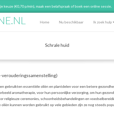
 je keuze (€0,70 p/min), maak een belafspraak
of boek een online sessie.
NE.NL
Primary
Home
Nu beschikbaar
Ik zoek hulp
Navigation
Menu
Schrale huid
ti-verouderingssamenstelling)
n gebruikten essentiële oliën en plantdelen voor een betere gezondhe
oorbeeld aromatherapie, voor hun persoonlijke verzorging, om hun gezon
voor religieuze ceremonies, schoonheidsbehandelingen en voedselbereidi
oliën kunnen worden gebruikt op vele gebieden zijn ze nog steeds popul