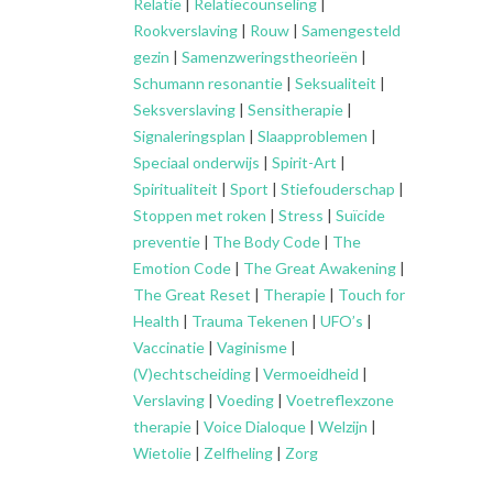
Relatie
|
Relatiecounseling
|
Rookverslaving
|
Rouw
|
Samengesteld
gezin
|
Samenzweringstheorieën
|
Schumann resonantie
|
Seksualiteit
|
Seksverslaving
|
Sensitherapie
|
Signaleringsplan
|
Slaapproblemen
|
Speciaal onderwijs
|
Spirit-Art
|
Spiritualiteit
|
Sport
|
Stiefouderschap
|
Stoppen met roken
|
Stress
|
Suïcide
preventie
|
The Body Code
|
The
Emotion Code
|
The Great Awakening
|
The Great Reset
|
Therapie
|
Touch for
Health
|
Trauma Tekenen
|
UFO’s
|
Vaccinatie
|
Vaginisme
|
(V)echtscheiding
|
Vermoeidheid
|
Verslaving
|
Voeding
|
Voetreflexzone
therapie
|
Voice Dialoque
|
Welzijn
|
Wietolie
|
Zelfheling
|
Zorg