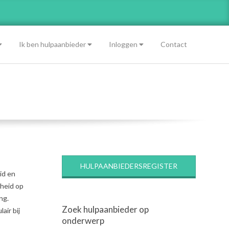
Ik ben hulpaanbieder
Inloggen
Contact
HULPAANBIEDERSREGISTER
id en
dheid op
ng.
Zoek hulpaanbieder op
air bij
onderwerp