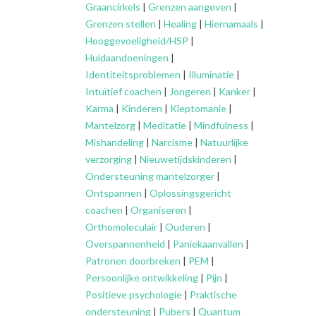
Graancirkels
|
Grenzen aangeven
|
Grenzen stellen
|
Healing
|
Hiernamaals
|
Hooggevoeligheid/HSP
|
Huidaandoeningen
|
Identiteitsproblemen
|
Illuminatie
|
Intuïtief coachen
|
Jongeren
|
Kanker
|
Karma
|
Kinderen
|
Kleptomanie
|
Mantelzorg
|
Meditatie
|
Mindfulness
|
Mishandeling
|
Narcisme
|
Natuurlijke
verzorging
|
Nieuwetijdskinderen
|
Ondersteuning
mantelzorger
|
Ontspannen
|
Oplossingsgericht
coachen
|
Organiseren
|
Orthomoleculair
|
Ouderen
|
Overspannenheid
|
Paniekaanvallen
|
Patronen doorbreken
|
PEM
|
Persoonlijke ontwikkeling
|
Pijn
|
Positieve psychologie
|
Praktische
ondersteuning
|
Pubers
|
Quantum