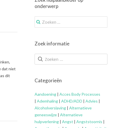
onderwerp
Zoek
naar:
Zoek informatie
inken,
 dat niet
as dit
Categorieën
Aandoening
|
Acces Body Processes
|
Ademhaling
|
ADHD/ADD
|
Advies
|
Alcoholverslaving
|
Alternatieve
geneeswijze
|
Alternatieve
hulpverlening
|
Angst
|
Angststoornis
|