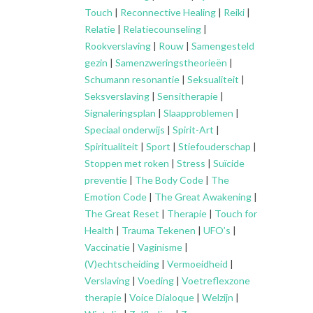
Touch
|
Reconnective Healing
|
Reiki
|
Relatie
|
Relatiecounseling
|
Rookverslaving
|
Rouw
|
Samengesteld
gezin
|
Samenzweringstheorieën
|
Schumann resonantie
|
Seksualiteit
|
Seksverslaving
|
Sensitherapie
|
Signaleringsplan
|
Slaapproblemen
|
Speciaal onderwijs
|
Spirit-Art
|
Spiritualiteit
|
Sport
|
Stiefouderschap
|
Stoppen met roken
|
Stress
|
Suïcide
preventie
|
The Body Code
|
The
Emotion Code
|
The Great Awakening
|
The Great Reset
|
Therapie
|
Touch for
Health
|
Trauma Tekenen
|
UFO’s
|
Vaccinatie
|
Vaginisme
|
(V)echtscheiding
|
Vermoeidheid
|
Verslaving
|
Voeding
|
Voetreflexzone
therapie
|
Voice Dialoque
|
Welzijn
|