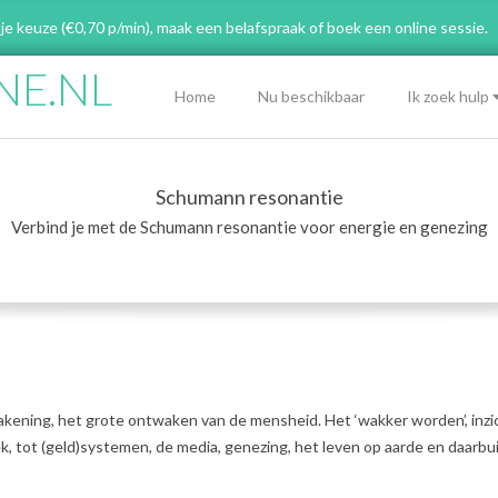
 je keuze (€0,70 p/min), maak een belafspraak
of boek een online sessie.
NE.NL
Primary
Home
Nu beschikbaar
Ik zoek hulp
Navigation
Menu
Schumann resonantie
Verbind je met de Schumann resonantie voor energie en genezing
ening, het grote ontwaken van de mensheid. Het ‘wakker worden’, inzi
k, tot (geld)systemen, de media, genezing, het leven op aarde en daarbu