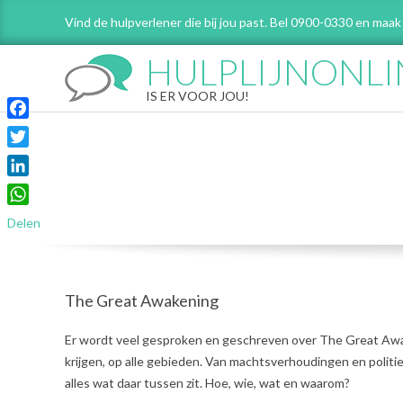
Skip
Vind de hulpverlener die bij jou past. Bel 0900-0330 en maak
to
content
HULPLIJNONLI
IS ER VOOR JOU!
Facebook
Twitter
LinkedIn
WhatsApp
Delen
The Great Awakening
2021-
Er wordt veel gesproken en geschreven over The Great Awak
03-
krijgen, op alle gebieden. Van machtsverhoudingen en politie
21
alles wat daar tussen zit. Hoe, wie, wat en waarom?