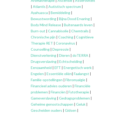
Aromatherapie
|
Ascensie
|
Assertiviteit
|
Atlantis
|
Autistisch spectrum
|
Ayahuasca
|
Bemiddeling
|
Bewustwording
|
Bijna Dood Ervaring
|
Body Mind Release
|
Buitenaards leven
|
Burn-out
|
Cannabisolie
|
Chemtrails
|
Chronische pijn
|
Coaching
|
Cognitieve
Therapie RET
|
Coronavirus
|
Counselling
|
Depressie
|
Dienstverlening
|
Dieren
|
doTERRA
|
Drugsverslaving
|
Echtscheiding
|
Eenzaamheid
|
EFT
|
Energetisch werk
|
Engelen
|
Essentiële oliën
|
Faalangst
|
Familie-opstellingen
|
Fibromyalgie
|
Financieel advies ouderen
|
Financiële
problemen
|
Financiën
|
Fytotherapie
|
Gameverslaving
|
Gedragsproblemen
|
Geheime genootschappen
|
Geluk
|
Gescheiden ouders
|
Gidsen
|