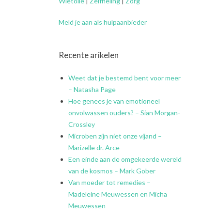
Wietolie
|
Zelfheling
|
Zorg
Meld je aan als hulpaanbieder
Recente arikelen
Weet dat je bestemd bent voor meer
– Natasha Page
Hoe genees je van emotioneel
onvolwassen ouders? – Sian Morgan-
Crossley
Microben zijn niet onze vijand –
Marizelle dr. Arce
Een einde aan de omgekeerde wereld
van de kosmos – Mark Gober
Van moeder tot remedies –
Madeleine Meuwessen en Micha
Meuwessen