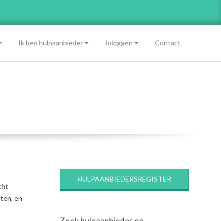
Ik ben hulpaanbieder
Inloggen
Contact
HULPAANBIEDERSREGISTER
cht
iten, en
Zoek hulpaanbieder op