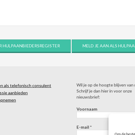
R HULPAANBIEDERSREGISTER
MELD JE AAN ALS HULPA
Wil je op de hoogte blijven van
 als telefonisch consulent
Schrijf je dan hier in voor onze
ssie aanbieden
nieuwsbrief:
opnemen
Voornaam
E-mail
*
Om de beste 