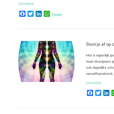
LEES MEER
Facebook
Twitter
LinkedIn
WhatsApp
Delen
Stem je af op
2020-
Het is eigenlijk 
08-
maar doorgaans g
02
ook dagelijks sch
vanzelfsprekend, z
LEES MEER
Facebook
Twitte
Li