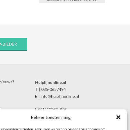
ANBIEDER
 nieuws?
Hulplijnonline.nl
T | 085-0657494
E | info@hulplijnonline.nl
Contactformulier
Over Hulplijnonline.nl
Beheer toestemming
Het team van Hulplijnonline.nl
ervaringen te bieden, gebruiken wij technologieën zoals cookies om