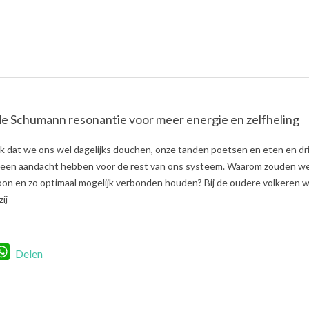
 de Schumann resonantie voor meer energie en zelfheling
gek dat we ons wel dagelijks douchen, onze tanden poetsen en eten en dr
een aandacht hebben voor de rest van ons systeem. Waarom zouden we
oon en zo optimaal mogelijk verbonden houden? Bij de oudere volkeren w
ij
r
nkedIn
WhatsApp
Delen