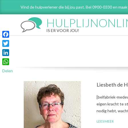
Skip
Vind de hulpverlener die bij jou past. Bel 0900-0330 en maak
to
content
HULPLIJNONLI
IS ER VOOR JOU!
Facebook
Twitter
LinkedIn
WhatsApp
Delen
Liesbeth de 
2018-
[belfabriek-medewe
09-
eigen kracht te s
14
nodig hebt, wacht
LEES MEER