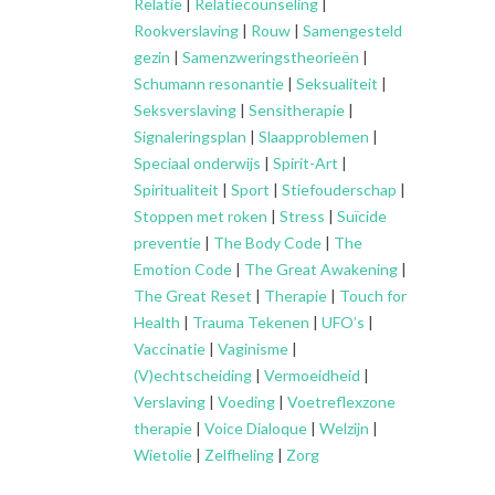
Relatie
|
Relatiecounseling
|
Rookverslaving
|
Rouw
|
Samengesteld
gezin
|
Samenzweringstheorieën
|
Schumann resonantie
|
Seksualiteit
|
Seksverslaving
|
Sensitherapie
|
Signaleringsplan
|
Slaapproblemen
|
Speciaal onderwijs
|
Spirit-Art
|
Spiritualiteit
|
Sport
|
Stiefouderschap
|
Stoppen met roken
|
Stress
|
Suïcide
preventie
|
The Body Code
|
The
Emotion Code
|
The Great Awakening
|
The Great Reset
|
Therapie
|
Touch for
Health
|
Trauma Tekenen
|
UFO’s
|
Vaccinatie
|
Vaginisme
|
(V)echtscheiding
|
Vermoeidheid
|
Verslaving
|
Voeding
|
Voetreflexzone
therapie
|
Voice Dialoque
|
Welzijn
|
Wietolie
|
Zelfheling
|
Zorg