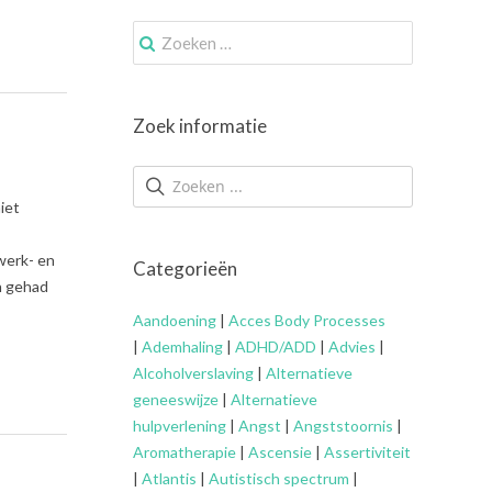
Zoek
naar:
Zoek informatie
iet
werk- en
Categorieën
in gehad
Aandoening
|
Acces Body Processes
|
Ademhaling
|
ADHD/ADD
|
Advies
|
Alcoholverslaving
|
Alternatieve
geneeswijze
|
Alternatieve
hulpverlening
|
Angst
|
Angststoornis
|
Aromatherapie
|
Ascensie
|
Assertiviteit
|
Atlantis
|
Autistisch spectrum
|