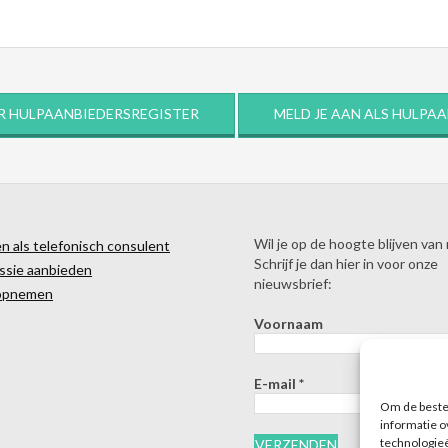
R HULPAANBIEDERSREGISTER
MELD JE AAN ALS HULPA
Wil je op de hoogte blijven van
 als telefonisch consulent
Schrijf je dan hier in voor onze
ssie aanbieden
nieuwsbrief:
opnemen
Voornaam
E-mail
*
Om de beste 
informatie o
technologieë