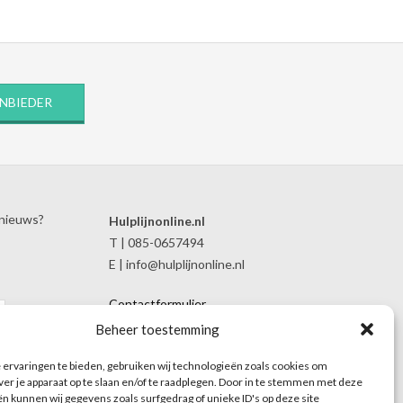
ANBIEDER
 nieuws?
Hulplijnonline.nl
T | 085-0657494
E | info@hulplijnonline.nl
Contactformulier
Over Hulplijnonline.nl
Beheer toestemming
Het team van Hulplijnonline.nl
ervaringen te bieden, gebruiken wij technologieën zoals cookies om
ver je apparaat op te slaan en/of te raadplegen. Door in te stemmen met deze
n kunnen wij gegevens zoals surfgedrag of unieke ID's op deze site