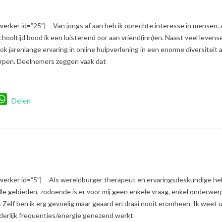
erker id=”25″] Van jongs af aan heb ik oprechte interesse in mensen. A
chooltijd bood ik een luisterend oor aan vriend(inn)en. Naast veel levens
ok jarenlange ervaring in online hulpverlening in een enorme diversiteit 
rpen. Deelnemers zeggen vaak dat
r
nkedIn
WhatsApp
Delen
werker id=”5″] Als wereldburger therapeut en ervaringsdeskundige heb
alle gebieden, zodoende is er voor mij geen enkele vraag, enkel onderwer
Zelf ben ik erg gevoelig maar geaard en draai nooit eromheen. Ik weet u
derlijk frequenties/energie genezend werkt