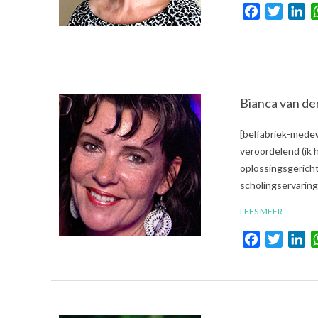
Facebook
Twitte
Li
Bianca van de
2018-
[belfabriek-mede
08-
veroordelend (ik 
23
oplossingsgericht
scholingservaring
LEES MEER
Facebook
Twitte
Li