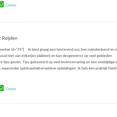
r
nkedIn
WhatsApp
Delen
r Reijden
werker id=”31″] Ik bied graag een luisterend oor, ben ruimdenkend en n
houd niet van etiketjes plakken) en kan desgewenst op veel gebieden
e tips geven. Tips gebaseerd op veel levenservaring en een veelzijdige 
, waaronder spiritueel/alternatieve opleidingen. Ik heb een praktijk hier
r
nkedIn
WhatsApp
Delen