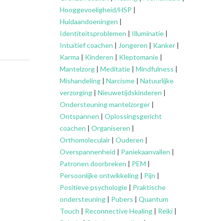
Hooggevoeligheid/HSP
|
Huidaandoeningen
|
Identiteitsproblemen
|
Illuminatie
|
Intuïtief coachen
|
Jongeren
|
Kanker
|
Karma
|
Kinderen
|
Kleptomanie
|
Mantelzorg
|
Meditatie
|
Mindfulness
|
Mishandeling
|
Narcisme
|
Natuurlijke
verzorging
|
Nieuwetijdskinderen
|
Ondersteuning
mantelzorger
|
Ontspannen
|
Oplossingsgericht
coachen
|
Organiseren
|
Orthomoleculair
|
Ouderen
|
Overspannenheid
|
Paniekaanvallen
|
Patronen doorbreken
|
PEM
|
Persoonlijke ontwikkeling
|
Pijn
|
Positieve psychologie
|
Praktische
ondersteuning
|
Pubers
|
Quantum
Touch
|
Reconnective Healing
|
Reiki
|