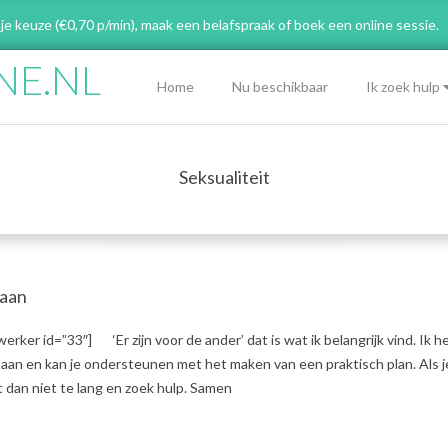
 je keuze (€0,70 p/min), maak een belafspraak
of boek een online sessie.
NE.NL
Primary
Home
Nu beschikbaar
Ik zoek hulp
Navigation
Menu
Seksualiteit
Haan
rker id=”33″] ‘Er zijn voor de ander’ dat is wat ik belangrijk vind. Ik hel
taan en kan je ondersteunen met het maken van een praktisch plan. Als j
 dan niet te lang en zoek hulp. Samen