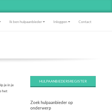
Ik ben hulpaanbieder
Inloggen
Contact
HULPAANBIEDERSREGISTER
p je in je
e het
Zoek hulpaanbieder op
onderwerp