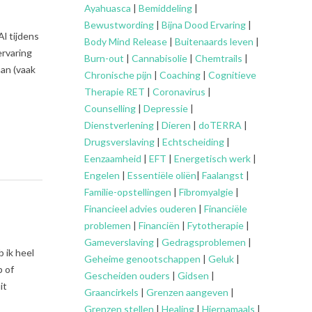
Ayahuasca
|
Bemiddeling
|
Bewustwording
|
Bijna Dood Ervaring
|
l tijdens
Body Mind Release
|
Buitenaards leven
|
ervaring
Burn-out
|
Cannabisolie
|
Chemtrails
|
aan (vaak
Chronische pijn
|
Coaching
|
Cognitieve
Therapie RET
|
Coronavirus
|
Counselling
|
Depressie
|
Dienstverlening
|
Dieren
|
doTERRA
|
Drugsverslaving
|
Echtscheiding
|
Eenzaamheid
|
EFT
|
Energetisch werk
|
Engelen
|
Essentiële oliën
|
Faalangst
|
Familie-opstellingen
|
Fibromyalgie
|
Financieel advies ouderen
|
Financiële
problemen
|
Financiën
|
Fytotherapie
|
Gameverslaving
|
Gedragsproblemen
|
 ik heel
Geheime genootschappen
|
Geluk
|
p of
Gescheiden ouders
|
Gidsen
|
it
Graancirkels
|
Grenzen aangeven
|
Grenzen stellen
|
Healing
|
Hiernamaals
|