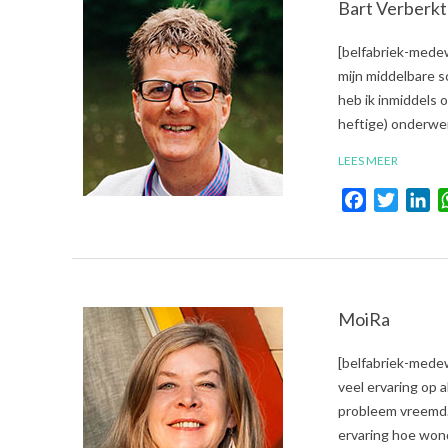
Bart Verberkt
2018-
[belfabriek-medew
01-
mijn middelbare s
18
heb ik inmiddels o
heftige) onderwe
LEES MEER
Facebook
Twitte
Li
MoiRa
2017-
[belfabriek-mede
10-
veel ervaring op 
06
probleem vreemd. 
ervaring hoe won