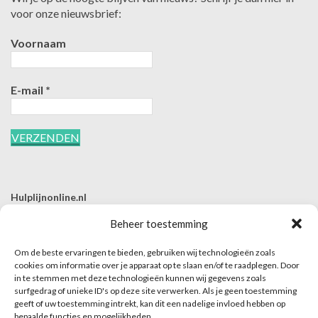
voor onze nieuwsbrief:
Voornaam
E-mail
*
Hulplijnonline.nl
T | 085-0657494
Beheer toestemming
E | info@hulplijnonline.nl
Om de beste ervaringen te bieden, gebruiken wij technologieën zoals
Contactformulier
cookies om informatie over je apparaat op te slaan en/of te raadplegen. Door
in te stemmen met deze technologieën kunnen wij gegevens zoals
Over Hulplijnonline.nl
surfgedrag of unieke ID's op deze site verwerken. Als je geen toestemming
Het team van Hulplijnonline.nl
geeft of uw toestemming intrekt, kan dit een nadelige invloed hebben op
bepaalde functies en mogelijkheden.