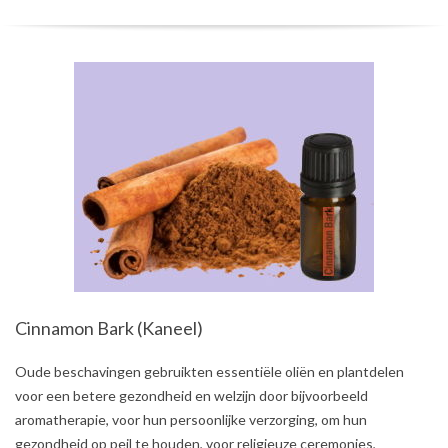
Cinnamon Bark (Kaneel)
2021-
Oude beschavingen gebruikten essentiële oliën en plantdelen
07-
voor een betere gezondheid en welzijn door bijvoorbeeld
05
aromatherapie, voor hun persoonlijke verzorging, om hun
gezondheid op peil te houden, voor religieuze ceremonies,