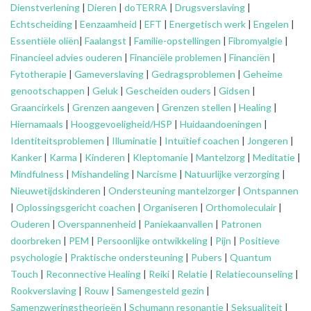
Dienstverlening
|
Dieren
|
doTERRA
|
Drugsverslaving
|
Echtscheiding
|
Eenzaamheid
|
EFT
|
Energetisch werk
|
Engelen
|
Essentiële oliën
|
Faalangst
|
Familie-opstellingen
|
Fibromyalgie
|
Financieel advies ouderen
|
Financiële problemen
|
Financiën
|
Fytotherapie
|
Gameverslaving
|
Gedragsproblemen
|
Geheime
genootschappen
|
Geluk
|
Gescheiden ouders
|
Gidsen
|
Graancirkels
|
Grenzen aangeven
|
Grenzen stellen
|
Healing
|
Hiernamaals
|
Hooggevoeligheid/HSP
|
Huidaandoeningen
|
Identiteitsproblemen
|
Illuminatie
|
Intuïtief coachen
|
Jongeren
|
Kanker
|
Karma
|
Kinderen
|
Kleptomanie
|
Mantelzorg
|
Meditatie
|
Mindfulness
|
Mishandeling
|
Narcisme
|
Natuurlijke verzorging
|
Nieuwetijdskinderen
|
Ondersteuning
mantelzorger
|
Ontspannen
|
Oplossingsgericht coachen
|
Organiseren
|
Orthomoleculair
|
Ouderen
|
Overspannenheid
|
Paniekaanvallen
|
Patronen
doorbreken
|
PEM
|
Persoonlijke ontwikkeling
|
Pijn
|
Positieve
psychologie
|
Praktische ondersteuning
|
Pubers
|
Quantum
Touch
|
Reconnective Healing
|
Reiki
|
Relatie
|
Relatiecounseling
|
Rookverslaving
|
Rouw
|
Samengesteld gezin
|
Samenzweringstheorieën
|
Schumann resonantie
|
Seksualiteit
|