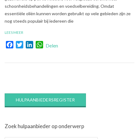
schoonheidsbehandelingen en voedselbereiding. Omdat
essentiële oliën kunnen worden gebruikt op vele gebieden zijn ze
nog steeds populair bij iedereen die
LEES MEER
Facebook
Twitter
LinkedIn
WhatsApp
Delen
HULPAANBIEDERSREGISTER
Zoek hulpaanbieder op onderwerp