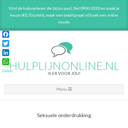
Skip
Vind de hulpverlener die bij jou past. Bel 0900-0330 en maak je
to
keuze (€0,70 p/min), maak een belafspraak
of boek een online
content
sessie.
Facebook
Twitter
LinkedIn
HULPLIJNONLINE.NL
WhatsApp
Delen
IS ER VOOR JOU!
Primary
Menu
Navigation
Menu
Seksuele onderdrukking