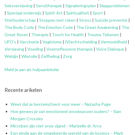
Seksverslaving
|
Sensitherapie
|
Signaleringsplan
|
Slaapproblemen
|
Speciaal onderwijs
|
Spirit-Art
|
Spiritualiteit
|
Sport
|
Stiefouderschap
|
Stoppen met roken
|
Stress
|
Suïcide preventie
|
The Body Code
|
The Emotion Code
|
The Great Awakening
|
The
Great Reset
|
Therapie
|
Touch for Health
|
Trauma Tekenen
|
UFO’s
|
Vaccinatie
|
Vaginisme
|
(V)echtscheiding
|
Vermoeidheid
|
Verslaving
|
Voeding
|
Voetreflexzone therapie
|
Voice Dialoque
|
Welzijn
|
Wietolie
|
Zelfheling
|
Zorg
Meld je aan als hulpaanbieder
Recente arikelen
Weet dat je bestemd bent voor meer – Natasha Page
Hoe genees je van emotioneel onvolwassen ouders? – Sian
Morgan-Crossley
Microben zijn niet onze vijand – Marizelle dr. Arce
Een einde aan de omgekeerde wereld van de kosmos – Mark