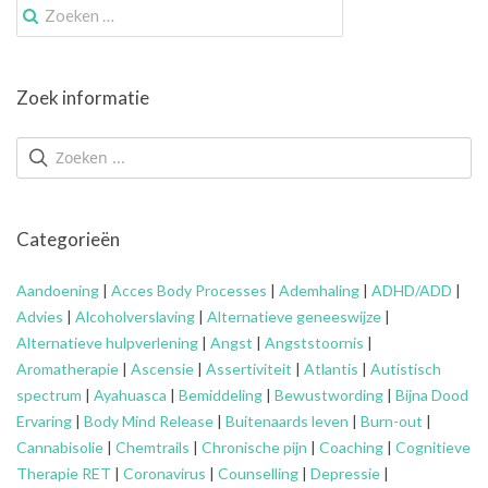
Zoek
naar:
Zoek informatie
Categorieën
Aandoening
|
Acces Body Processes
|
Ademhaling
|
ADHD/ADD
|
Advies
|
Alcoholverslaving
|
Alternatieve geneeswijze
|
Alternatieve hulpverlening
|
Angst
|
Angststoornis
|
Aromatherapie
|
Ascensie
|
Assertiviteit
|
Atlantis
|
Autistisch
spectrum
|
Ayahuasca
|
Bemiddeling
|
Bewustwording
|
Bijna Dood
Ervaring
|
Body Mind Release
|
Buitenaards leven
|
Burn-out
|
Cannabisolie
|
Chemtrails
|
Chronische pijn
|
Coaching
|
Cognitieve
Therapie RET
|
Coronavirus
|
Counselling
|
Depressie
|