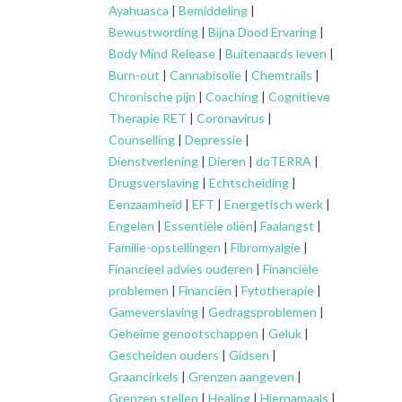
Ayahuasca
|
Bemiddeling
|
Bewustwording
|
Bijna Dood Ervaring
|
Body Mind Release
|
Buitenaards leven
|
Burn-out
|
Cannabisolie
|
Chemtrails
|
Chronische pijn
|
Coaching
|
Cognitieve
Therapie RET
|
Coronavirus
|
Counselling
|
Depressie
|
Dienstverlening
|
Dieren
|
doTERRA
|
Drugsverslaving
|
Echtscheiding
|
Eenzaamheid
|
EFT
|
Energetisch werk
|
Engelen
|
Essentiële oliën
|
Faalangst
|
Familie-opstellingen
|
Fibromyalgie
|
Financieel advies ouderen
|
Financiële
problemen
|
Financiën
|
Fytotherapie
|
Gameverslaving
|
Gedragsproblemen
|
Geheime genootschappen
|
Geluk
|
Gescheiden ouders
|
Gidsen
|
Graancirkels
|
Grenzen aangeven
|
Grenzen stellen
|
Healing
|
Hiernamaals
|