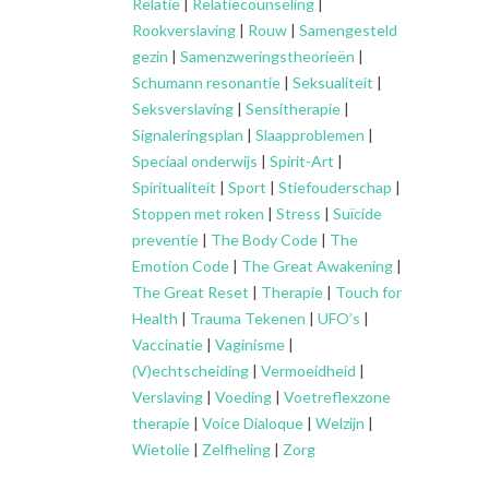
Relatie
|
Relatiecounseling
|
Rookverslaving
|
Rouw
|
Samengesteld
gezin
|
Samenzweringstheorieën
|
Schumann resonantie
|
Seksualiteit
|
Seksverslaving
|
Sensitherapie
|
Signaleringsplan
|
Slaapproblemen
|
Speciaal onderwijs
|
Spirit-Art
|
Spiritualiteit
|
Sport
|
Stiefouderschap
|
Stoppen met roken
|
Stress
|
Suïcide
preventie
|
The Body Code
|
The
Emotion Code
|
The Great Awakening
|
The Great Reset
|
Therapie
|
Touch for
Health
|
Trauma Tekenen
|
UFO’s
|
Vaccinatie
|
Vaginisme
|
(V)echtscheiding
|
Vermoeidheid
|
Verslaving
|
Voeding
|
Voetreflexzone
therapie
|
Voice Dialoque
|
Welzijn
|
Wietolie
|
Zelfheling
|
Zorg