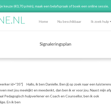
 je keuze (€0,70 p/min), maak een belafspraak
of boek een online sessie.
NE.NL
Primary
Home
Nu beschikbaar
Ik zoek hulp
Navigation
Menu
Signaleringsplan
erker id=”35″] Hallo, ik ben Danielle. Ben jij op zoek naar een luisteren
even met jou meekijkt en meedenkt, dan ben ik er voor jou. Naast mijn a
aal Pedagogisch hulpverlener en Coach en Counsellor, ben ik ook
ge. En ik ben