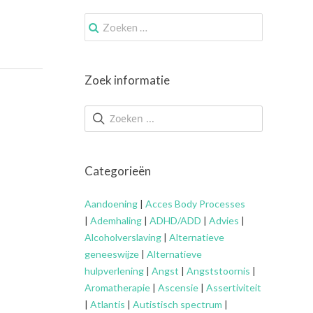
Zoek
naar:
Zoek informatie
Categorieën
Aandoening
|
Acces Body Processes
|
Ademhaling
|
ADHD/ADD
|
Advies
|
Alcoholverslaving
|
Alternatieve
geneeswijze
|
Alternatieve
hulpverlening
|
Angst
|
Angststoornis
|
Aromatherapie
|
Ascensie
|
Assertiviteit
|
Atlantis
|
Autistisch spectrum
|