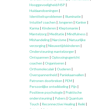
Hooggevoeligheid/HSP
|
Huidaandoeningen
|
Identiteitsproblemen
|
Illuminatie
|
Intuïtief coachen
|
Jongeren
|
Kanker
|
Karma
|
Kinderen
|
Kleptomanie
|
Mantelzorg
|
Meditatie
|
Mindfulness
|
Mishandeling
|
Narcisme
|
Natuurlijke
verzorging
|
Nieuwetijdskinderen
|
Ondersteuning
mantelzorger
|
Ontspannen
|
Oplossingsgericht
coachen
|
Organiseren
|
Orthomoleculair
|
Ouderen
|
Overspannenheid
|
Paniekaanvallen
|
Patronen doorbreken
|
PEM
|
Persoonlijke ontwikkeling
|
Pijn
|
Positieve psychologie
|
Praktische
ondersteuning
|
Pubers
|
Quantum
Touch
|
Reconnective Healing
|
Reiki
|