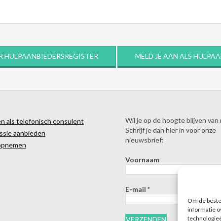
R HULPAANBIEDERSREGISTER
MELD JE AAN ALS HULPA
Wil je op de hoogte blijven van
 als telefonisch consulent
Schrijf je dan hier in voor onze
ssie aanbieden
nieuwsbrief:
opnemen
Voornaam
E-mail
*
Om de beste 
informatie o
technologieë