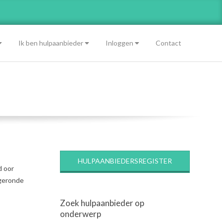
Ik ben hulpaanbieder
Inloggen
Contact
HULPAANBIEDERSREGISTER
d oor
fgeronde
Zoek hulpaanbieder op
onderwerp