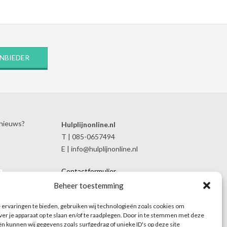
ANBIEDER
 nieuws?
Hulplijnonline.nl
T | 085-0657494
E | info@hulplijnonline.nl
Contactformulier
Over Hulplijnonline.nl
Beheer toestemming
Het team van Hulplijnonline.nl
ervaringen te bieden, gebruiken wij technologieën zoals cookies om
ver je apparaat op te slaan en/of te raadplegen. Door in te stemmen met deze
n kunnen wij gegevens zoals surfgedrag of unieke ID's op deze site