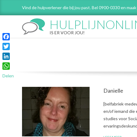
Skip
Vind de hulpverlener die bij jou past. Bel 0900-0330 en maak
to
content
HULPLIJNONLI
IS ER VOOR JOU!
Facebook
Twitter
LinkedIn
WhatsApp
Delen
Danielle
2018-
[belfabriek-medew
12-
en/of iemand die 
18
studies voor Soci
ervaringsdeskundi