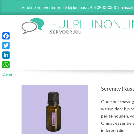
Skip
Vind de hulpverlener die bij jou past. Bel 0900-0330 en maak
to
content
HULPLIJNONLI
IS ER VOOR JOU!
Facebook
Twitter
LinkedIn
WhatsApp
Delen
Serenity (Rus
2021-
Oude beschavinge
08-
welzijn door bijv
03
peil te houden, 
Omdat essentiële 
iedereen die