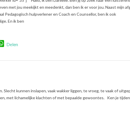
erker id=”35″] Hallo, ik ben Danielle. Ben jij op zoek naar een luisteren
even met jou meekijkt en meedenkt, dan ben ik er voor jou. Naast mijn a
aal Pedagogisch hulpverlener en Coach en Counsellor, ben ik ook
ge. En ik ben
r
nkedIn
WhatsApp
Delen
 Slecht kunnen inslapen, vaak wakker liggen, te vroeg, te vaak of uitge
, met lichamelijke klachten of met bepaalde gewoontes. Ken je tijden 