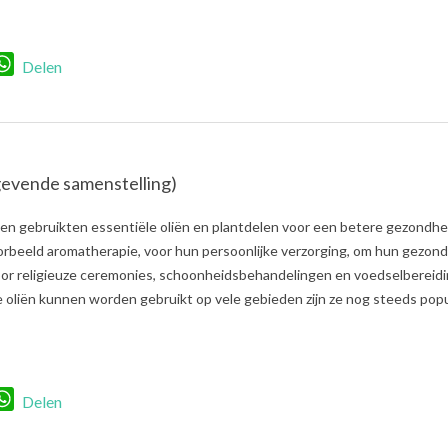
r
nkedIn
WhatsApp
Delen
evende samenstelling)
n gebruikten essentiële oliën en plantdelen voor een betere gezondhe
oorbeeld aromatherapie, voor hun persoonlijke verzorging, om hun gezon
voor religieuze ceremonies, schoonheidsbehandelingen en voedselbereidi
oliën kunnen worden gebruikt op vele gebieden zijn ze nog steeds popul
r
nkedIn
WhatsApp
Delen