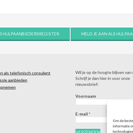
R HULPAANBIEDERSREGISTER
MELD JE AAN ALS HULPA
Wil je op de hoogte blijven van
 als telefonisch consulent
Schrijf je dan hier in voor onze
ssie aanbieden
nieuwsbrief:
opnemen
Voornaam
E-mail
*
Om de beste 
informatie o
technologieë