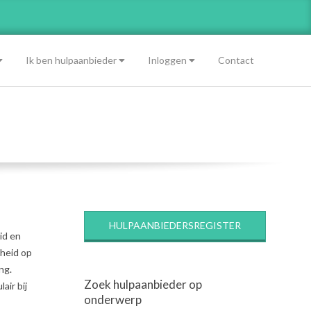
Ik ben hulpaanbieder
Inloggen
Contact
HULPAANBIEDERSREGISTER
id en
dheid op
ng.
Zoek hulpaanbieder op
air bij
onderwerp