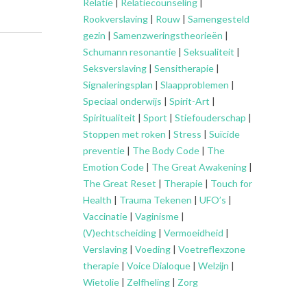
Relatie
|
Relatiecounseling
|
Rookverslaving
|
Rouw
|
Samengesteld
gezin
|
Samenzweringstheorieën
|
Schumann resonantie
|
Seksualiteit
|
Seksverslaving
|
Sensitherapie
|
Signaleringsplan
|
Slaapproblemen
|
Speciaal onderwijs
|
Spirit-Art
|
Spiritualiteit
|
Sport
|
Stiefouderschap
|
Stoppen met roken
|
Stress
|
Suïcide
preventie
|
The Body Code
|
The
Emotion Code
|
The Great Awakening
|
The Great Reset
|
Therapie
|
Touch for
Health
|
Trauma Tekenen
|
UFO’s
|
Vaccinatie
|
Vaginisme
|
(V)echtscheiding
|
Vermoeidheid
|
Verslaving
|
Voeding
|
Voetreflexzone
therapie
|
Voice Dialoque
|
Welzijn
|
Wietolie
|
Zelfheling
|
Zorg