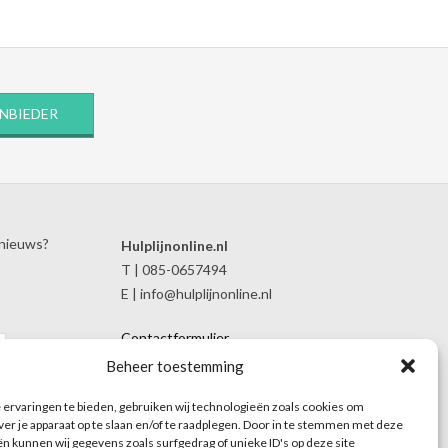
ANBIEDER
 nieuws?
Hulplijnonline.nl
T | 085-0657494
E | info@hulplijnonline.nl
Contactformulier
Over Hulplijnonline.nl
Beheer toestemming
Het team van Hulplijnonline.nl
ervaringen te bieden, gebruiken wij technologieën zoals cookies om
ver je apparaat op te slaan en/of te raadplegen. Door in te stemmen met deze
n kunnen wij gegevens zoals surfgedrag of unieke ID's op deze site