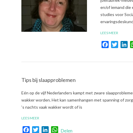
[belfabriek-medew
12-
en/of iemand die 
18
studies voor Soci
ervaringsdeskundi
LEES MEER
Facebook
Twitte
Li
Tips bij slaapproblemen
2018-
Eén op de vijf Nederlanders kampt met zware slaapproblemen.
06-
wakker worden. Het kan samenhangen met spanning of zorgen
18
‘s nachts vaak wakker wordt of is
LEES MEER
Facebook
Twitter
LinkedIn
WhatsApp
Delen