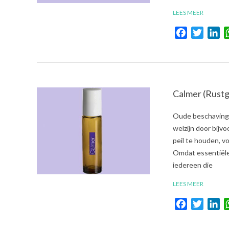
LEES MEER
Facebook
Twitte
Li
Calmer (Rustg
2021-
Oude beschavinge
08-
welzijn door bijv
03
peil te houden, 
Omdat essentiële 
iedereen die
LEES MEER
Facebook
Twitte
Li