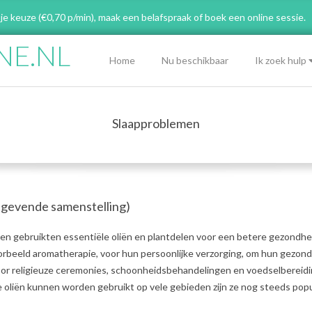
 je keuze (€0,70 p/min), maak een belafspraak
of boek een online sessie.
NE.NL
Primary
Home
Nu beschikbaar
Ik zoek hulp
Navigation
Menu
Slaapproblemen
tgevende samenstelling)
n gebruikten essentiële oliën en plantdelen voor een betere gezondhe
oorbeeld aromatherapie, voor hun persoonlijke verzorging, om hun gezon
voor religieuze ceremonies, schoonheidsbehandelingen en voedselbereidi
oliën kunnen worden gebruikt op vele gebieden zijn ze nog steeds popul