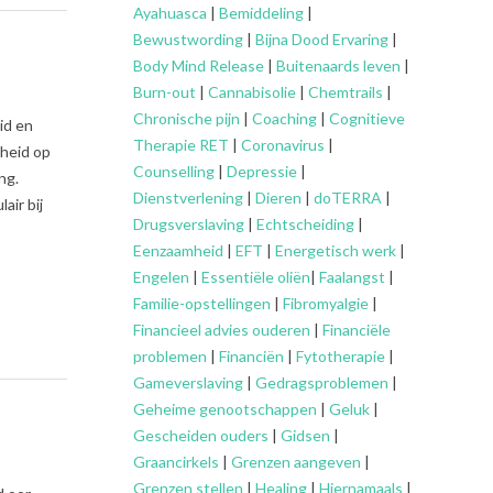
Ayahuasca
|
Bemiddeling
|
Bewustwording
|
Bijna Dood Ervaring
|
Body Mind Release
|
Buitenaards leven
|
Burn-out
|
Cannabisolie
|
Chemtrails
|
Chronische pijn
|
Coaching
|
Cognitieve
id en
Therapie RET
|
Coronavirus
|
dheid op
Counselling
|
Depressie
|
ng.
Dienstverlening
|
Dieren
|
doTERRA
|
air bij
Drugsverslaving
|
Echtscheiding
|
Eenzaamheid
|
EFT
|
Energetisch werk
|
Engelen
|
Essentiële oliën
|
Faalangst
|
Familie-opstellingen
|
Fibromyalgie
|
Financieel advies ouderen
|
Financiële
problemen
|
Financiën
|
Fytotherapie
|
Gameverslaving
|
Gedragsproblemen
|
Geheime genootschappen
|
Geluk
|
Gescheiden ouders
|
Gidsen
|
Graancirkels
|
Grenzen aangeven
|
Grenzen stellen
|
Healing
|
Hiernamaals
|