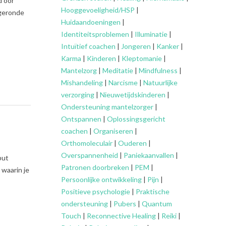
d oor
Hooggevoeligheid/HSP
|
fgeronde
Huidaandoeningen
|
Identiteitsproblemen
|
Illuminatie
|
Intuïtief coachen
|
Jongeren
|
Kanker
|
Karma
|
Kinderen
|
Kleptomanie
|
Mantelzorg
|
Meditatie
|
Mindfulness
|
Mishandeling
|
Narcisme
|
Natuurlijke
verzorging
|
Nieuwetijdskinderen
|
Ondersteuning
mantelzorger
|
Ontspannen
|
Oplossingsgericht
coachen
|
Organiseren
|
Orthomoleculair
|
Ouderen
|
Overspannenheid
|
Paniekaanvallen
|
put
Patronen doorbreken
|
PEM
|
waarin je
Persoonlijke ontwikkeling
|
Pijn
|
Positieve psychologie
|
Praktische
ondersteuning
|
Pubers
|
Quantum
Touch
|
Reconnective Healing
|
Reiki
|