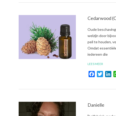
Cedarwood (C
2021-
Oude beschavinge
07-
welzijn door bijv
05
peil te houden, 
Omdat essentiële 
iedereen die
LEES MEER
Facebook
Twitte
Li
Danielle
2018-