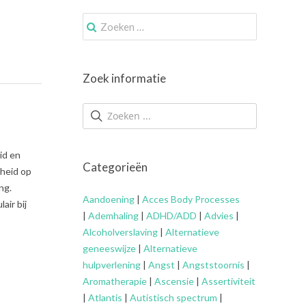
Zoek
naar:
Zoek informatie
id en
Categorieën
dheid op
ng.
Aandoening
|
Acces Body Processes
air bij
|
Ademhaling
|
ADHD/ADD
|
Advies
|
Alcoholverslaving
|
Alternatieve
geneeswijze
|
Alternatieve
hulpverlening
|
Angst
|
Angststoornis
|
Aromatherapie
|
Ascensie
|
Assertiviteit
|
Atlantis
|
Autistisch spectrum
|