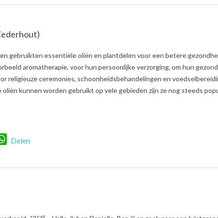
ederhout)
n gebruikten essentiële oliën en plantdelen voor een betere gezondhe
oorbeeld aromatherapie, voor hun persoonlijke verzorging, om hun gezon
voor religieuze ceremonies, schoonheidsbehandelingen en voedselbereidi
oliën kunnen worden gebruikt op vele gebieden zijn ze nog steeds popul
r
nkedIn
WhatsApp
Delen