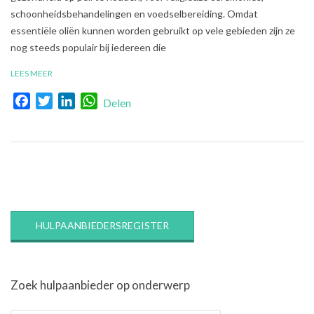
schoonheidsbehandelingen en voedselbereiding. Omdat
essentiële oliën kunnen worden gebruikt op vele gebieden zijn ze
nog steeds populair bij iedereen die
LEES MEER
Facebook
Twitter
LinkedIn
WhatsApp
Delen
HULPAANBIEDERSREGISTER
Zoek hulpaanbieder op onderwerp