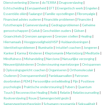
Dienstverlening
|
Dieren
|
doTERRA
|
Drugsverslaving
|
Echtscheiding
|
Eenzaamheid
|
EFT
|
Energetisch werk
|
Engelen
|
Essentiële oliën
|
Faalangst
|
Familie-opstellingen
|
Fibromyalgie
|
Financieel advies ouderen
|
Financiële problemen
|
Financiën
|
Fytotherapie
|
Gameverslaving
|
Gedragsproblemen
|
Geheime
genootschappen
|
Geluk
|
Gescheiden ouders
|
Gidsen
|
Graancirkels
|
Grenzen aangeven
|
Grenzen stellen
|
Healing
|
Hiernamaals
|
Hooggevoeligheid/HSP
|
Huidaandoeningen
|
Identiteitsproblemen
|
Illuminatie
|
Intuïtief coachen
|
Jongeren
|
Kanker
|
Karma
|
Kinderen
|
Kleptomanie
|
Mantelzorg
|
Meditatie
|
Mindfulness
|
Mishandeling
|
Narcisme
|
Natuurlijke verzorging
|
Nieuwetijdskinderen
|
Ondersteuning
mantelzorger
|
Ontspannen
|
Oplossingsgericht coachen
|
Organiseren
|
Orthomoleculair
|
Ouderen
|
Overspannenheid
|
Paniekaanvallen
|
Patronen
doorbreken
|
PEM
|
Persoonlijke ontwikkeling
|
Pijn
|
Positieve
psychologie
|
Praktische ondersteuning
|
Pubers
|
Quantum
Touch
|
Reconnective Healing
|
Reiki
|
Relatie
|
Relatiecounseling
|
Rookverslaving
|
Rouw
|
Samengesteld gezin
|
Samenzweringstheorieën
|
Schumann resonantie
|
Seksualiteit
|