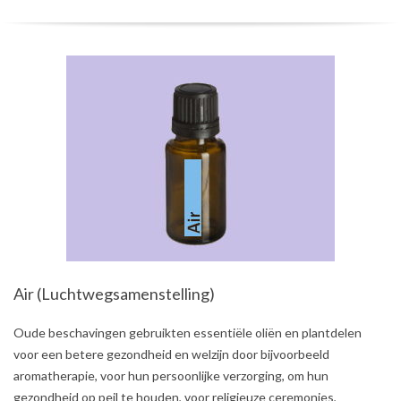
Air (Luchtwegsamenstelling)
2021-
Oude beschavingen gebruikten essentiële oliën en plantdelen
08-
voor een betere gezondheid en welzijn door bijvoorbeeld
03
aromatherapie, voor hun persoonlijke verzorging, om hun
gezondheid op peil te houden, voor religieuze ceremonies,