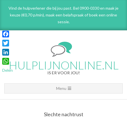
Skip
Vind de hulpverlener die bij jou past. Bel 0900-0330 en maak je
to
keuze (€0,70 p/min), maak een belafspraak
of boek een online
content
sessie.
Facebook
Twitter
LinkedIn
HULPLIJNONLINE.NL
WhatsApp
Delen
IS ER VOOR JOU!
Primary
Menu
Navigation
Menu
Slechte nachtrust