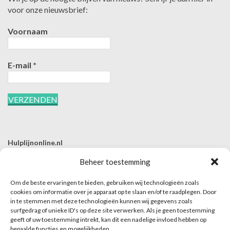
voor onze nieuwsbrief:
Voornaam
E-mail
*
Hulplijnonline.nl
T | 085-0657494
Beheer toestemming
E | info@hulplijnonline.nl
Om de beste ervaringen te bieden, gebruiken wij technologieën zoals
Contactformulier
cookies om informatie over je apparaat op te slaan en/of te raadplegen. Door
in te stemmen met deze technologieën kunnen wij gegevens zoals
Over Hulplijnonline.nl
surfgedrag of unieke ID's op deze site verwerken. Als je geen toestemming
Het team van Hulplijnonline.nl
geeft of uw toestemming intrekt, kan dit een nadelige invloed hebben op
bepaalde functies en mogelijkheden.