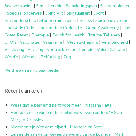
Seksverslaving
|
Sensitherapie
|
Signaleringsplan
|
Slaapproblemen
|
Speciaal onderwijs
|
Spirit-Art
|
Spiritualiteit
|
Sport
|
Stiefouderschap
|
Stoppen met roken
|
Stress
|
Suïcide preventie
|
The Body Code
|
The Emotion Code
|
The Great Awakening
|
The
Great Reset
|
Therapie
|
Touch for Health
|
Trauma Tekenen
|
UFO’s
|
Vaccinatie
|
Vaginisme
|
(V)echtscheiding
|
Vermoeidheid
|
Verslaving
|
Voeding
|
Voetreflexzone therapie
|
Voice Dialoque
|
Welzijn
|
Wietolie
|
Zelfheling
|
Zorg
Meld je aan als hulpaanbieder
Recente arikelen
Weet dat je bestemd bent voor meer – Natasha Page
Hoe genees je van emotioneel onvolwassen ouders? – Sian
Morgan-Crossley
Microben zijn niet onze vijand – Marizelle dr. Arce
Een einde aan de omgekeerde wereld van de kosmos – Mark