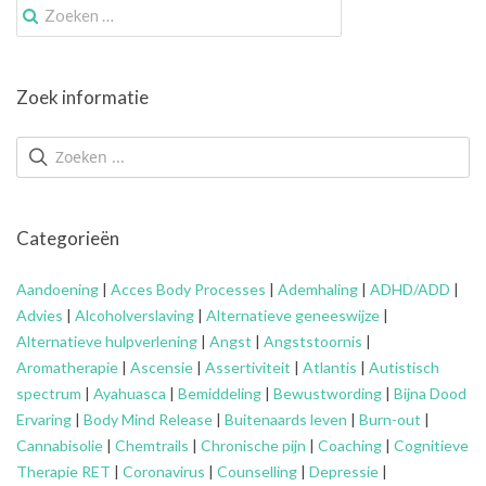
Zoek
naar:
Zoek informatie
Categorieën
Aandoening
|
Acces Body Processes
|
Ademhaling
|
ADHD/ADD
|
Advies
|
Alcoholverslaving
|
Alternatieve geneeswijze
|
Alternatieve hulpverlening
|
Angst
|
Angststoornis
|
Aromatherapie
|
Ascensie
|
Assertiviteit
|
Atlantis
|
Autistisch
spectrum
|
Ayahuasca
|
Bemiddeling
|
Bewustwording
|
Bijna Dood
Ervaring
|
Body Mind Release
|
Buitenaards leven
|
Burn-out
|
Cannabisolie
|
Chemtrails
|
Chronische pijn
|
Coaching
|
Cognitieve
Therapie RET
|
Coronavirus
|
Counselling
|
Depressie
|