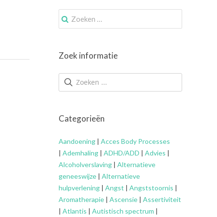
Zoek
naar:
Zoek informatie
Categorieën
Aandoening
|
Acces Body Processes
|
Ademhaling
|
ADHD/ADD
|
Advies
|
Alcoholverslaving
|
Alternatieve
geneeswijze
|
Alternatieve
hulpverlening
|
Angst
|
Angststoornis
|
Aromatherapie
|
Ascensie
|
Assertiviteit
|
Atlantis
|
Autistisch spectrum
|