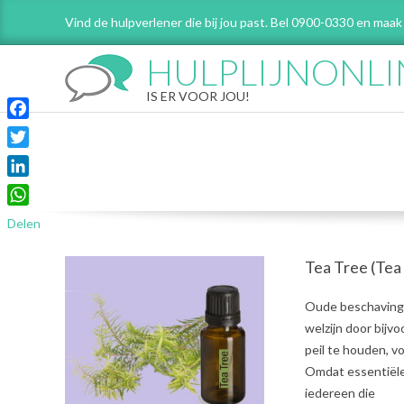
Skip
Vind de hulpverlener die bij jou past. Bel 0900-0330 en maak
to
content
HULPLIJNONLI
IS ER VOOR JOU!
Facebook
Twitter
LinkedIn
WhatsApp
Delen
Tea Tree (Tea
2021-
Oude beschavinge
08-
welzijn door bijv
02
peil te houden, 
Omdat essentiële 
iedereen die