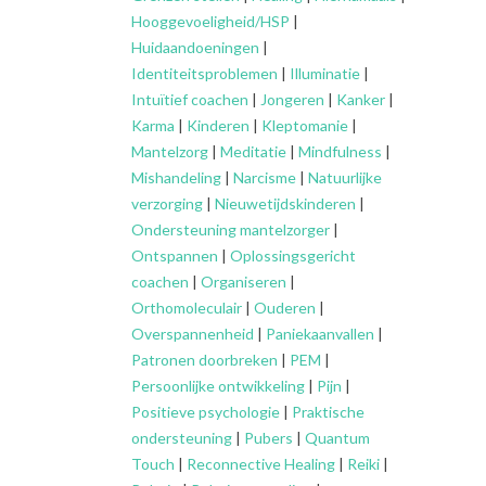
Hooggevoeligheid/HSP
|
Huidaandoeningen
|
Identiteitsproblemen
|
Illuminatie
|
Intuïtief coachen
|
Jongeren
|
Kanker
|
Karma
|
Kinderen
|
Kleptomanie
|
Mantelzorg
|
Meditatie
|
Mindfulness
|
Mishandeling
|
Narcisme
|
Natuurlijke
verzorging
|
Nieuwetijdskinderen
|
Ondersteuning
mantelzorger
|
Ontspannen
|
Oplossingsgericht
coachen
|
Organiseren
|
Orthomoleculair
|
Ouderen
|
Overspannenheid
|
Paniekaanvallen
|
Patronen doorbreken
|
PEM
|
Persoonlijke ontwikkeling
|
Pijn
|
Positieve psychologie
|
Praktische
ondersteuning
|
Pubers
|
Quantum
Touch
|
Reconnective Healing
|
Reiki
|