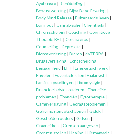
Ayahuasca
|
Bemiddeling
|
Bewustwording
|
Bijna Dood Ervaring
|
Body Mind Release
|
Buitenaards leven
|
Burn-out
|
Cannabisolie
|
Chemtrails
|
Chronische pijn
|
Coaching
|
Cognitieve
Therapie RET
|
Coronavirus
|
Counselling
|
Depressie
|
Dienstverlening
|
Dieren
|
doTERRA
|
Drugsverslaving
|
Echtscheiding
|
Eenzaamheid
|
EFT
|
Energetisch werk
|
Engelen
|
Essentiële oliën
|
Faalangst
|
Familie-opstellingen
|
Fibromyalgie
|
Financieel advies ouderen
|
Financiële
problemen
|
Financiën
|
Fytotherapie
|
Gameverslaving
|
Gedragsproblemen
|
Geheime genootschappen
|
Geluk
|
Gescheiden ouders
|
Gidsen
|
Graancirkels
|
Grenzen aangeven
|
Grenzen stellen
|
Healing
|
Hiernamaals
|