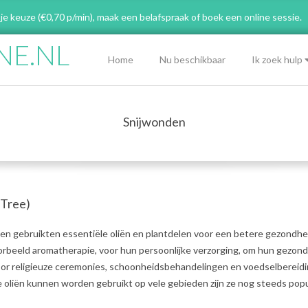
 je keuze (€0,70 p/min), maak een belafspraak
of boek een online sessie.
NE.NL
Primary
Home
Nu beschikbaar
Ik zoek hulp
Navigation
Menu
Snijwonden
 Tree)
n gebruikten essentiële oliën en plantdelen voor een betere gezondhe
oorbeeld aromatherapie, voor hun persoonlijke verzorging, om hun gezon
voor religieuze ceremonies, schoonheidsbehandelingen en voedselbereidi
oliën kunnen worden gebruikt op vele gebieden zijn ze nog steeds popul