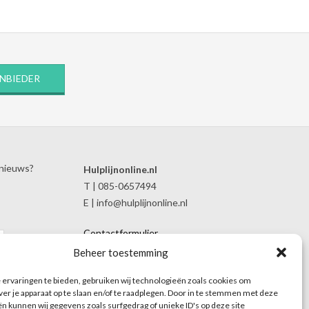
ANBIEDER
 nieuws?
Hulplijnonline.nl
T | 085-0657494
E | info@hulplijnonline.nl
Contactformulier
Over Hulplijnonline.nl
Beheer toestemming
Het team van Hulplijnonline.nl
ervaringen te bieden, gebruiken wij technologieën zoals cookies om
ver je apparaat op te slaan en/of te raadplegen. Door in te stemmen met deze
n kunnen wij gegevens zoals surfgedrag of unieke ID's op deze site