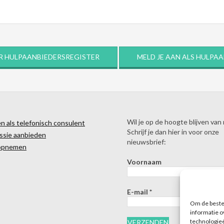
R HULPAANBIEDERSREGISTER
MELD JE AAN ALS HULPA
Wil je op de hoogte blijven van
 als telefonisch consulent
Schrijf je dan hier in voor onze
ssie aanbieden
nieuwsbrief:
opnemen
Voornaam
E-mail
*
Om de beste 
informatie o
technologieë