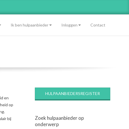
Ik ben hulpaanbieder
Inloggen
Contact
HULPAANBIEDERSREGISTER
id en
dheid op
ng.
Zoek hulpaanbieder op
air bij
onderwerp