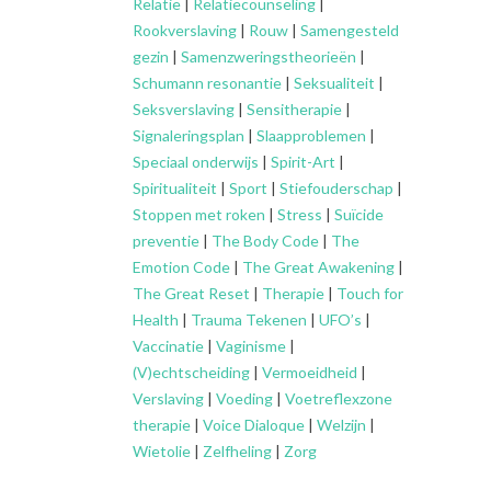
Relatie
|
Relatiecounseling
|
Rookverslaving
|
Rouw
|
Samengesteld
gezin
|
Samenzweringstheorieën
|
Schumann resonantie
|
Seksualiteit
|
Seksverslaving
|
Sensitherapie
|
Signaleringsplan
|
Slaapproblemen
|
Speciaal onderwijs
|
Spirit-Art
|
Spiritualiteit
|
Sport
|
Stiefouderschap
|
Stoppen met roken
|
Stress
|
Suïcide
preventie
|
The Body Code
|
The
Emotion Code
|
The Great Awakening
|
The Great Reset
|
Therapie
|
Touch for
Health
|
Trauma Tekenen
|
UFO’s
|
Vaccinatie
|
Vaginisme
|
(V)echtscheiding
|
Vermoeidheid
|
Verslaving
|
Voeding
|
Voetreflexzone
therapie
|
Voice Dialoque
|
Welzijn
|
Wietolie
|
Zelfheling
|
Zorg