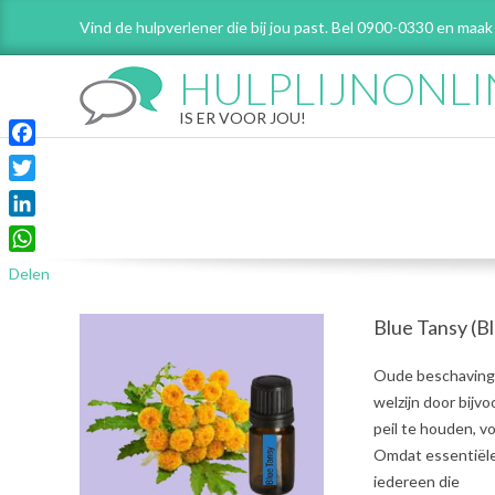
Skip
Vind de hulpverlener die bij jou past. Bel 0900-0330 en maak
to
content
HULPLIJNONLI
IS ER VOOR JOU!
Facebook
Twitter
LinkedIn
WhatsApp
Delen
Blue Tansy (
2021-
Oude beschavinge
07-
welzijn door bijv
05
peil te houden, 
Omdat essentiële 
iedereen die