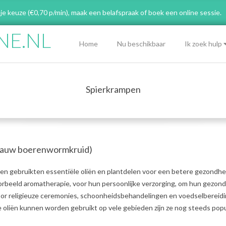
 je keuze (€0,70 p/min), maak een belafspraak
of boek een online sessie.
NE.NL
Primary
Home
Nu beschikbaar
Ik zoek hulp
Navigation
Menu
Spierkrampen
Blauw boerenwormkruid)
n gebruikten essentiële oliën en plantdelen voor een betere gezondhe
oorbeeld aromatherapie, voor hun persoonlijke verzorging, om hun gezon
voor religieuze ceremonies, schoonheidsbehandelingen en voedselbereidi
oliën kunnen worden gebruikt op vele gebieden zijn ze nog steeds popul