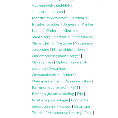
Hooggevoeligheid/HSP
|
Huidaandoeningen
|
Identiteitsproblemen
|
Illuminatie
|
Intuïtief coachen
|
Jongeren
|
Kanker
|
Karma
|
Kinderen
|
Kleptomanie
|
Mantelzorg
|
Meditatie
|
Mindfulness
|
Mishandeling
|
Narcisme
|
Natuurlijke
verzorging
|
Nieuwetijdskinderen
|
Ondersteuning
mantelzorger
|
Ontspannen
|
Oplossingsgericht
coachen
|
Organiseren
|
Orthomoleculair
|
Ouderen
|
Overspannenheid
|
Paniekaanvallen
|
Patronen doorbreken
|
PEM
|
Persoonlijke ontwikkeling
|
Pijn
|
Positieve psychologie
|
Praktische
ondersteuning
|
Pubers
|
Quantum
Touch
|
Reconnective Healing
|
Reiki
|