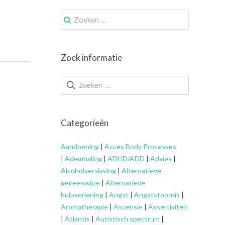
Zoek
naar:
Zoek informatie
Categorieën
Aandoening
|
Acces Body Processes
|
Ademhaling
|
ADHD/ADD
|
Advies
|
Alcoholverslaving
|
Alternatieve
geneeswijze
|
Alternatieve
hulpverlening
|
Angst
|
Angststoornis
|
Aromatherapie
|
Ascensie
|
Assertiviteit
|
Atlantis
|
Autistisch spectrum
|