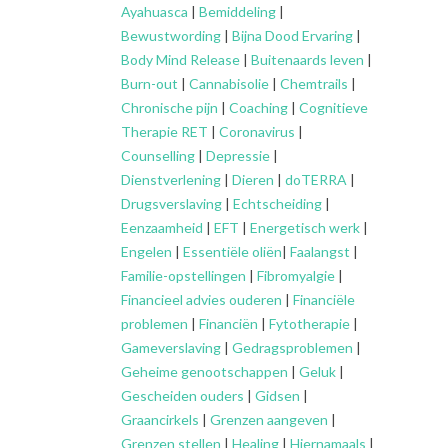
Ayahuasca
|
Bemiddeling
|
Bewustwording
|
Bijna Dood Ervaring
|
Body Mind Release
|
Buitenaards leven
|
Burn-out
|
Cannabisolie
|
Chemtrails
|
Chronische pijn
|
Coaching
|
Cognitieve
Therapie RET
|
Coronavirus
|
Counselling
|
Depressie
|
Dienstverlening
|
Dieren
|
doTERRA
|
Drugsverslaving
|
Echtscheiding
|
Eenzaamheid
|
EFT
|
Energetisch werk
|
Engelen
|
Essentiële oliën
|
Faalangst
|
Familie-opstellingen
|
Fibromyalgie
|
Financieel advies ouderen
|
Financiële
problemen
|
Financiën
|
Fytotherapie
|
Gameverslaving
|
Gedragsproblemen
|
Geheime genootschappen
|
Geluk
|
Gescheiden ouders
|
Gidsen
|
Graancirkels
|
Grenzen aangeven
|
Grenzen stellen
|
Healing
|
Hiernamaals
|