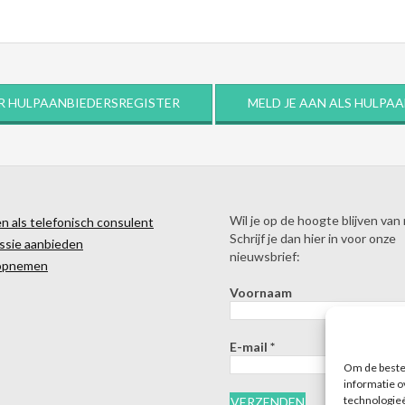
R HULPAANBIEDERSREGISTER
MELD JE AAN ALS HULPA
Wil je op de hoogte blijven van
 als telefonisch consulent
Schrijf je dan hier in voor onze
ssie aanbieden
nieuwsbrief:
opnemen
Voornaam
E-mail
*
Om de beste 
informatie o
technologieë