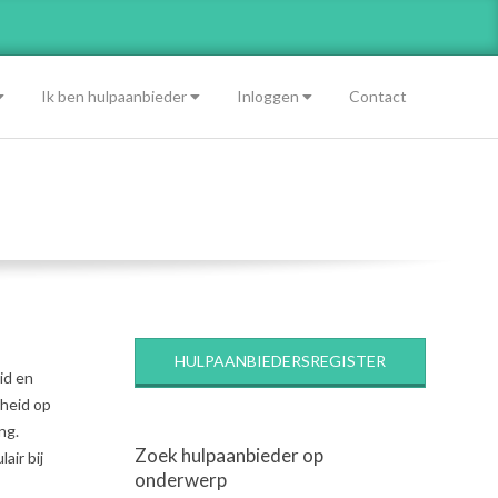
Ik ben hulpaanbieder
Inloggen
Contact
HULPAANBIEDERSREGISTER
id en
dheid op
ng.
Zoek hulpaanbieder op
air bij
onderwerp