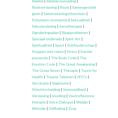
Relatie
|
Relatiecounseling
|
Rookverslaving
|
Rouw
|
Samengesteld
gezin
|
Samenzweringstheorieën
|
Schumann resonantie
|
Seksualiteit
|
Seksverslaving
|
Sensitherapie
|
Signaleringsplan
|
Slaapproblemen
|
Speciaal onderwijs
|
Spirit-Art
|
Spiritualiteit
|
Sport
|
Stiefouderschap
|
Stoppen met roken
|
Stress
|
Suïcide
preventie
|
The Body Code
|
The
Emotion Code
|
The Great Awakening
|
The Great Reset
|
Therapie
|
Touch for
Health
|
Trauma Tekenen
|
UFO’s
|
Vaccinatie
|
Vaginisme
|
(V)echtscheiding
|
Vermoeidheid
|
Verslaving
|
Voeding
|
Voetreflexzone
therapie
|
Voice Dialoque
|
Welzijn
|
Wietolie
|
Zelfheling
|
Zorg