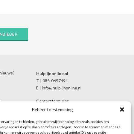
ANBIEDER
 nieuws?
Hulplijnonline.nl
T | 085-0657494
E | info@hulplijnonline.nl
Contactformulier
Over Hulplijnonline.nl
Beheer toestemming
Het team van Hulplijnonline.nl
ervaringen te bieden, gebruiken wij technologieën zoals cookies om
ver je apparaat op te slaan en/of te raadplegen. Door in te stemmen met deze
n kunnen wij gegevens zoals surfgedrag of unieke ID's op deze site