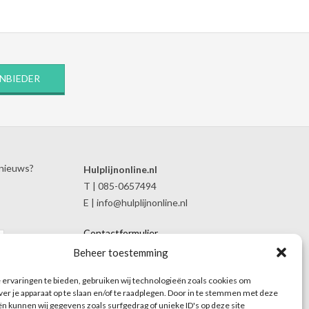
ANBIEDER
 nieuws?
Hulplijnonline.nl
T | 085-0657494
E | info@hulplijnonline.nl
Contactformulier
Over Hulplijnonline.nl
Beheer toestemming
Het team van Hulplijnonline.nl
ervaringen te bieden, gebruiken wij technologieën zoals cookies om
ver je apparaat op te slaan en/of te raadplegen. Door in te stemmen met deze
n kunnen wij gegevens zoals surfgedrag of unieke ID's op deze site