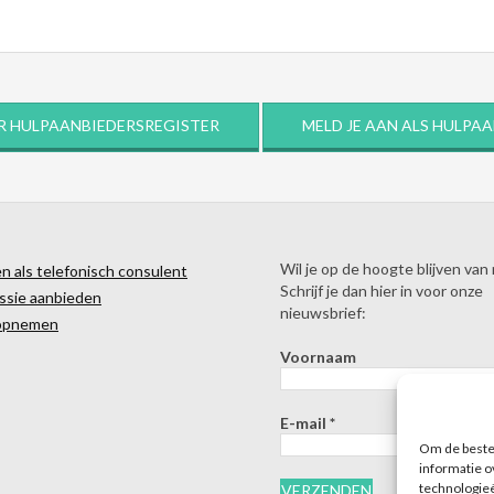
R HULPAANBIEDERSREGISTER
MELD JE AAN ALS HULPA
Wil je op de hoogte blijven van
 als telefonisch consulent
Schrijf je dan hier in voor onze
ssie aanbieden
nieuwsbrief:
opnemen
Voornaam
E-mail
*
Om de beste 
informatie o
technologieë