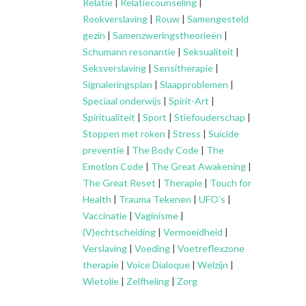
Relatie
|
Relatiecounseling
|
Rookverslaving
|
Rouw
|
Samengesteld
gezin
|
Samenzweringstheorieën
|
Schumann resonantie
|
Seksualiteit
|
Seksverslaving
|
Sensitherapie
|
Signaleringsplan
|
Slaapproblemen
|
Speciaal onderwijs
|
Spirit-Art
|
Spiritualiteit
|
Sport
|
Stiefouderschap
|
Stoppen met roken
|
Stress
|
Suïcide
preventie
|
The Body Code
|
The
Emotion Code
|
The Great Awakening
|
The Great Reset
|
Therapie
|
Touch for
Health
|
Trauma Tekenen
|
UFO’s
|
Vaccinatie
|
Vaginisme
|
(V)echtscheiding
|
Vermoeidheid
|
Verslaving
|
Voeding
|
Voetreflexzone
therapie
|
Voice Dialoque
|
Welzijn
|
Wietolie
|
Zelfheling
|
Zorg