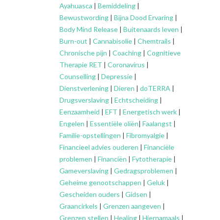
Ayahuasca
|
Bemiddeling
|
Bewustwording
|
Bijna Dood Ervaring
|
Body Mind Release
|
Buitenaards leven
|
Burn-out
|
Cannabisolie
|
Chemtrails
|
Chronische pijn
|
Coaching
|
Cognitieve
Therapie RET
|
Coronavirus
|
Counselling
|
Depressie
|
Dienstverlening
|
Dieren
|
doTERRA
|
Drugsverslaving
|
Echtscheiding
|
Eenzaamheid
|
EFT
|
Energetisch werk
|
Engelen
|
Essentiële oliën
|
Faalangst
|
Familie-opstellingen
|
Fibromyalgie
|
Financieel advies ouderen
|
Financiële
problemen
|
Financiën
|
Fytotherapie
|
Gameverslaving
|
Gedragsproblemen
|
Geheime genootschappen
|
Geluk
|
Gescheiden ouders
|
Gidsen
|
Graancirkels
|
Grenzen aangeven
|
Grenzen stellen
|
Healing
|
Hiernamaals
|