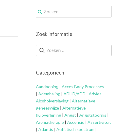
Zoek
naar:
Zoek informatie
Categorieën
Aandoening
|
Acces Body Processes
|
Ademhaling
|
ADHD/ADD
|
Advies
|
Alcoholverslaving
|
Alternatieve
geneeswijze
|
Alternatieve
hulpverlening
|
Angst
|
Angststoornis
|
Aromatherapie
|
Ascensie
|
Assertiviteit
|
Atlantis
|
Autistisch spectrum
|