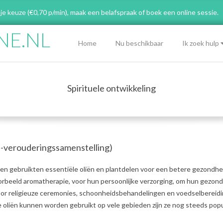
 je keuze (€0,70 p/min), maak een belafspraak
of boek een online sessie.
NE.NL
Primary
Home
Nu beschikbaar
Ik zoek hulp
Navigation
Menu
Spirituele ontwikkeling
ti-verouderingssamenstelling)
n gebruikten essentiële oliën en plantdelen voor een betere gezondhe
oorbeeld aromatherapie, voor hun persoonlijke verzorging, om hun gezon
voor religieuze ceremonies, schoonheidsbehandelingen en voedselbereidi
oliën kunnen worden gebruikt op vele gebieden zijn ze nog steeds popul