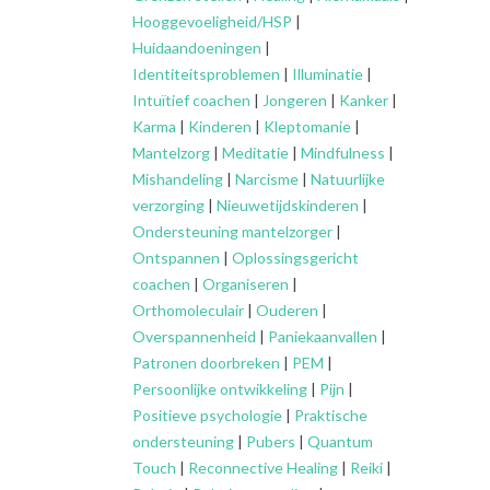
Hooggevoeligheid/HSP
|
Huidaandoeningen
|
Identiteitsproblemen
|
Illuminatie
|
Intuïtief coachen
|
Jongeren
|
Kanker
|
Karma
|
Kinderen
|
Kleptomanie
|
Mantelzorg
|
Meditatie
|
Mindfulness
|
Mishandeling
|
Narcisme
|
Natuurlijke
verzorging
|
Nieuwetijdskinderen
|
Ondersteuning
mantelzorger
|
Ontspannen
|
Oplossingsgericht
coachen
|
Organiseren
|
Orthomoleculair
|
Ouderen
|
Overspannenheid
|
Paniekaanvallen
|
Patronen doorbreken
|
PEM
|
Persoonlijke ontwikkeling
|
Pijn
|
Positieve psychologie
|
Praktische
ondersteuning
|
Pubers
|
Quantum
Touch
|
Reconnective Healing
|
Reiki
|