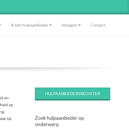
Ik ben hulpaanbieder
Inloggen
Contact
HULPAANBIEDERSREGISTER
id en
dheid op
ng.
Zoek hulpaanbieder op
air bij
onderwerp