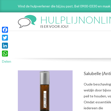
Skip
Vind de hulpverlener die bij jou past. Bel 0900-0330 en maak
to
content
HULPLIJNONLI
IS ER VOOR JOU!
Facebook
Twitter
LinkedIn
WhatsApp
Delen
Salubelle (An
2021-
Oude beschavinge
08-
welzijn door bijv
03
peil te houden, 
Omdat essentiële 
iedereen die