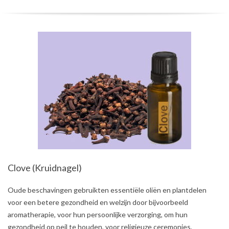
Clove (Kruidnagel)
2021-
Oude beschavingen gebruikten essentiële oliën en plantdelen
07-
voor een betere gezondheid en welzijn door bijvoorbeeld
05
aromatherapie, voor hun persoonlijke verzorging, om hun
gezondheid op peil te houden, voor religieuze ceremonies,