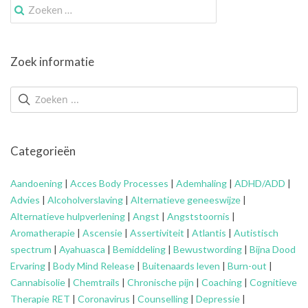
Zoek
naar:
Zoek informatie
Categorieën
Aandoening
|
Acces Body Processes
|
Ademhaling
|
ADHD/ADD
|
Advies
|
Alcoholverslaving
|
Alternatieve geneeswijze
|
Alternatieve hulpverlening
|
Angst
|
Angststoornis
|
Aromatherapie
|
Ascensie
|
Assertiviteit
|
Atlantis
|
Autistisch
spectrum
|
Ayahuasca
|
Bemiddeling
|
Bewustwording
|
Bijna Dood
Ervaring
|
Body Mind Release
|
Buitenaards leven
|
Burn-out
|
Cannabisolie
|
Chemtrails
|
Chronische pijn
|
Coaching
|
Cognitieve
Therapie RET
|
Coronavirus
|
Counselling
|
Depressie
|