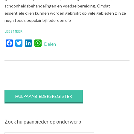
schoonheidsbehandelingen en voedselbereiding. Omdat
essentiële oliën kunnen worden gebruikt op vele gebieden zijn ze
nog steeds populair bij iedereen die
LEES MEER
Facebook
Twitter
LinkedIn
WhatsApp
Delen
HULPAANBIEDERSREGISTER
Zoek hulpaanbieder op onderwerp