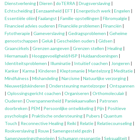
Dienstverlening
|
Dieren
|
doTERRA
|
Drugsverslaving
|
Echtscheiding
|
Eenzaamheid
|
EFT
|
Energetisch werk
|
Engelen
|
Essentiële oliën
|
Faalangst
|
Familie-opstellingen
|
Fibromyalgie
|
Financieel advies ouderen
|
Financiële problemen
|
Financiën
|
Fytotherapie
|
Gameverslaving
|
Gedragsproblemen
|
Geheime
genootschappen
|
Geluk
|
Gescheiden ouders
|
Gidsen
|
Graancirkels
|
Grenzen aangeven
|
Grenzen stellen
|
Healing
|
Hiernamaals
|
Hooggevoeligheid/HSP
|
Huidaandoeningen
|
Identiteitsproblemen
|
Illuminatie
|
Intuïtief coachen
|
Jongeren
|
Kanker
|
Karma
|
Kinderen
|
Kleptomanie
|
Mantelzorg
|
Meditatie
|
Mindfulness
|
Mishandeling
|
Narcisme
|
Natuurlijke verzorging
|
Nieuwetijdskinderen
|
Ondersteuning
mantelzorger
|
Ontspannen
|
Oplossingsgericht coachen
|
Organiseren
|
Orthomoleculair
|
Ouderen
|
Overspannenheid
|
Paniekaanvallen
|
Patronen
doorbreken
|
PEM
|
Persoonlijke ontwikkeling
|
Pijn
|
Positieve
psychologie
|
Praktische ondersteuning
|
Pubers
|
Quantum
Touch
|
Reconnective Healing
|
Reiki
|
Relatie
|
Relatiecounseling
|
Rookverslaving
|
Rouw
|
Samengesteld gezin
|
Samenzweringstheorieën
|
Schumann resonantie
|
Seksualiteit
|