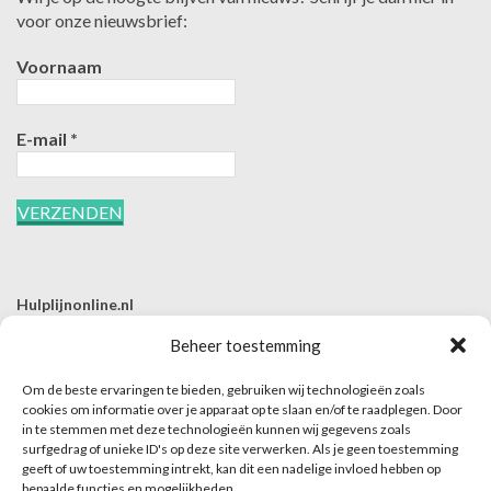
voor onze nieuwsbrief:
Voornaam
E-mail
*
Hulplijnonline.nl
T | 085-0657494
Beheer toestemming
E | info@hulplijnonline.nl
Om de beste ervaringen te bieden, gebruiken wij technologieën zoals
Contactformulier
cookies om informatie over je apparaat op te slaan en/of te raadplegen. Door
in te stemmen met deze technologieën kunnen wij gegevens zoals
Over Hulplijnonline.nl
surfgedrag of unieke ID's op deze site verwerken. Als je geen toestemming
Het team van Hulplijnonline.nl
geeft of uw toestemming intrekt, kan dit een nadelige invloed hebben op
bepaalde functies en mogelijkheden.