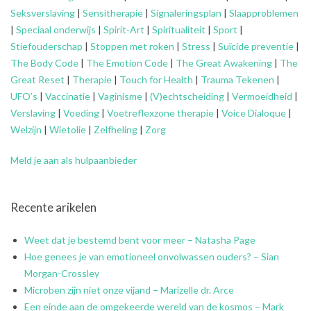
Seksverslaving
|
Sensitherapie
|
Signaleringsplan
|
Slaapproblemen
|
Speciaal onderwijs
|
Spirit-Art
|
Spiritualiteit
|
Sport
|
Stiefouderschap
|
Stoppen met roken
|
Stress
|
Suïcide preventie
|
The Body Code
|
The Emotion Code
|
The Great Awakening
|
The
Great Reset
|
Therapie
|
Touch for Health
|
Trauma Tekenen
|
UFO’s
|
Vaccinatie
|
Vaginisme
|
(V)echtscheiding
|
Vermoeidheid
|
Verslaving
|
Voeding
|
Voetreflexzone therapie
|
Voice Dialoque
|
Welzijn
|
Wietolie
|
Zelfheling
|
Zorg
Meld je aan als hulpaanbieder
Recente arikelen
Weet dat je bestemd bent voor meer – Natasha Page
Hoe genees je van emotioneel onvolwassen ouders? – Sian
Morgan-Crossley
Microben zijn niet onze vijand – Marizelle dr. Arce
Een einde aan de omgekeerde wereld van de kosmos – Mark