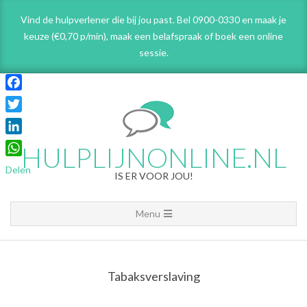
Skip
Vind de hulpverlener die bij jou past. Bel 0900-0330 en maak je
to
keuze (€0,70 p/min), maak een belafspraak
of boek een online
content
sessie.
Facebook
Twitter
LinkedIn
HULPLIJNONLINE.NL
WhatsApp
Delen
IS ER VOOR JOU!
Primary
Menu
Navigation
Menu
Tabaksverslaving