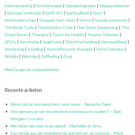
Seksverslaving
|
Sensitherapie
|
Signaleringsplan
|
Slaapproblemen
|
Speciaal onderwijs
|
Spirit-Art
|
Spiritualiteit
|
Sport
|
Stiefouderschap
|
Stoppen met roken
|
Stress
|
Suïcide preventie
|
The Body Code
|
The Emotion Code
|
The Great Awakening
|
The
Great Reset
|
Therapie
|
Touch for Health
|
Trauma Tekenen
|
UFO’s
|
Vaccinatie
|
Vaginisme
|
(V)echtscheiding
|
Vermoeidheid
|
Verslaving
|
Voeding
|
Voetreflexzone therapie
|
Voice Dialoque
|
Welzijn
|
Wietolie
|
Zelfheling
|
Zorg
Meld je aan als hulpaanbieder
Recente arikelen
Weet dat je bestemd bent voor meer – Natasha Page
Hoe genees je van emotioneel onvolwassen ouders? – Sian
Morgan-Crossley
Microben zijn niet onze vijand – Marizelle dr. Arce
Een einde aan de omgekeerde wereld van de kosmos – Mark