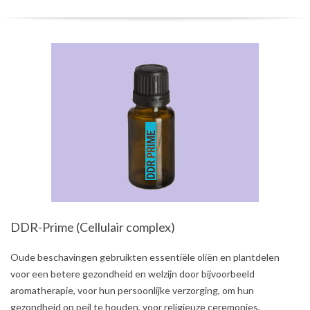
DDR-Prime (Cellulair complex)
2021-
Oude beschavingen gebruikten essentiële oliën en plantdelen
08-
voor een betere gezondheid en welzijn door bijvoorbeeld
03
aromatherapie, voor hun persoonlijke verzorging, om hun
gezondheid op peil te houden, voor religieuze ceremonies,