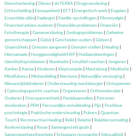
Dienstverlening
|
Dieren
|
doTERRA
|
Drugsverslaving
|
Echtscheiding
|
Eenzaamheid
|
EFT
|
Energetisch werk
|
Engelen
|
Essentiële oliën
|
Faalangst
|
Familie-opstellingen
|
Fibromyalgie
|
Financieel advies ouderen
|
Financiële problemen
|
Financiën
|
Fytotherapie
|
Gameverslaving
|
Gedragsproblemen
|
Geheime
genootschappen
|
Geluk
|
Gescheiden ouders
|
Gidsen
|
Graancirkels
|
Grenzen aangeven
|
Grenzen stellen
|
Healing
|
Hiernamaals
|
Hooggevoeligheid/HSP
|
Huidaandoeningen
|
Identiteitsproblemen
|
Illuminatie
|
Intuïtief coachen
|
Jongeren
|
Kanker
|
Karma
|
Kinderen
|
Kleptomanie
|
Mantelzorg
|
Meditatie
|
Mindfulness
|
Mishandeling
|
Narcisme
|
Natuurlijke verzorging
|
Nieuwetijdskinderen
|
Ondersteuning
mantelzorger
|
Ontspannen
|
Oplossingsgericht coachen
|
Organiseren
|
Orthomoleculair
|
Ouderen
|
Overspannenheid
|
Paniekaanvallen
|
Patronen
doorbreken
|
PEM
|
Persoonlijke ontwikkeling
|
Pijn
|
Positieve
psychologie
|
Praktische ondersteuning
|
Pubers
|
Quantum
Touch
|
Reconnective Healing
|
Reiki
|
Relatie
|
Relatiecounseling
|
Rookverslaving
|
Rouw
|
Samengesteld gezin
|
Samenzweringstheorieën
|
Schumann resonantie
|
Seksualiteit
|