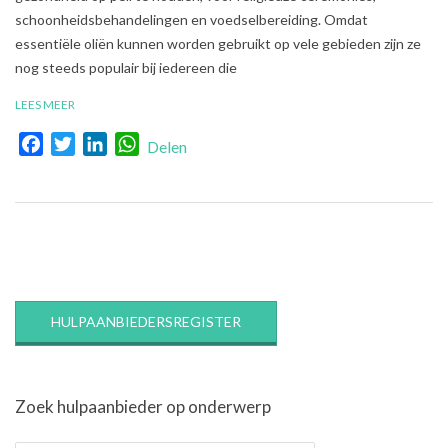
schoonheidsbehandelingen en voedselbereiding. Omdat
essentiële oliën kunnen worden gebruikt op vele gebieden zijn ze
nog steeds populair bij iedereen die
LEES MEER
Facebook
Twitter
LinkedIn
WhatsApp
Delen
HULPAANBIEDERSREGISTER
Zoek hulpaanbieder op onderwerp