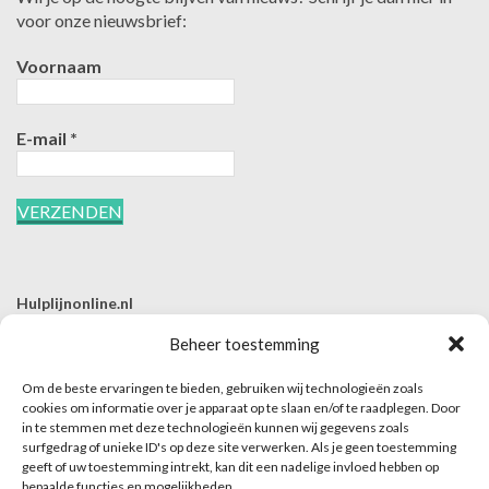
voor onze nieuwsbrief:
Voornaam
E-mail
*
Hulplijnonline.nl
T | 085-0657494
Beheer toestemming
E | info@hulplijnonline.nl
Om de beste ervaringen te bieden, gebruiken wij technologieën zoals
Contactformulier
cookies om informatie over je apparaat op te slaan en/of te raadplegen. Door
in te stemmen met deze technologieën kunnen wij gegevens zoals
Over Hulplijnonline.nl
surfgedrag of unieke ID's op deze site verwerken. Als je geen toestemming
Het team van Hulplijnonline.nl
geeft of uw toestemming intrekt, kan dit een nadelige invloed hebben op
bepaalde functies en mogelijkheden.