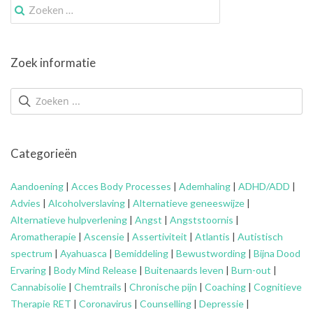
Zoek
naar:
Zoek informatie
Categorieën
Aandoening
|
Acces Body Processes
|
Ademhaling
|
ADHD/ADD
|
Advies
|
Alcoholverslaving
|
Alternatieve geneeswijze
|
Alternatieve hulpverlening
|
Angst
|
Angststoornis
|
Aromatherapie
|
Ascensie
|
Assertiviteit
|
Atlantis
|
Autistisch
spectrum
|
Ayahuasca
|
Bemiddeling
|
Bewustwording
|
Bijna Dood
Ervaring
|
Body Mind Release
|
Buitenaards leven
|
Burn-out
|
Cannabisolie
|
Chemtrails
|
Chronische pijn
|
Coaching
|
Cognitieve
Therapie RET
|
Coronavirus
|
Counselling
|
Depressie
|