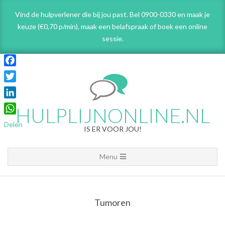
Skip
Vind de hulpverlener die bij jou past. Bel 0900-0330 en maak je
to
keuze (€0,70 p/min), maak een belafspraak
of boek een online
content
sessie.
Facebook
Twitter
LinkedIn
HULPLIJNONLINE.NL
WhatsApp
Delen
IS ER VOOR JOU!
Primary
Menu
Navigation
Menu
Tumoren