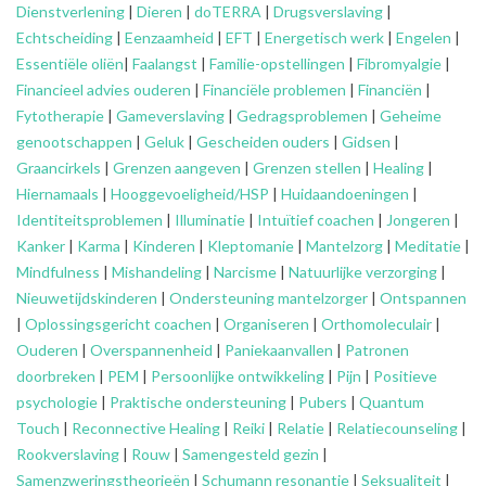
Dienstverlening
|
Dieren
|
doTERRA
|
Drugsverslaving
|
Echtscheiding
|
Eenzaamheid
|
EFT
|
Energetisch werk
|
Engelen
|
Essentiële oliën
|
Faalangst
|
Familie-opstellingen
|
Fibromyalgie
|
Financieel advies ouderen
|
Financiële problemen
|
Financiën
|
Fytotherapie
|
Gameverslaving
|
Gedragsproblemen
|
Geheime
genootschappen
|
Geluk
|
Gescheiden ouders
|
Gidsen
|
Graancirkels
|
Grenzen aangeven
|
Grenzen stellen
|
Healing
|
Hiernamaals
|
Hooggevoeligheid/HSP
|
Huidaandoeningen
|
Identiteitsproblemen
|
Illuminatie
|
Intuïtief coachen
|
Jongeren
|
Kanker
|
Karma
|
Kinderen
|
Kleptomanie
|
Mantelzorg
|
Meditatie
|
Mindfulness
|
Mishandeling
|
Narcisme
|
Natuurlijke verzorging
|
Nieuwetijdskinderen
|
Ondersteuning
mantelzorger
|
Ontspannen
|
Oplossingsgericht coachen
|
Organiseren
|
Orthomoleculair
|
Ouderen
|
Overspannenheid
|
Paniekaanvallen
|
Patronen
doorbreken
|
PEM
|
Persoonlijke ontwikkeling
|
Pijn
|
Positieve
psychologie
|
Praktische ondersteuning
|
Pubers
|
Quantum
Touch
|
Reconnective Healing
|
Reiki
|
Relatie
|
Relatiecounseling
|
Rookverslaving
|
Rouw
|
Samengesteld gezin
|
Samenzweringstheorieën
|
Schumann resonantie
|
Seksualiteit
|