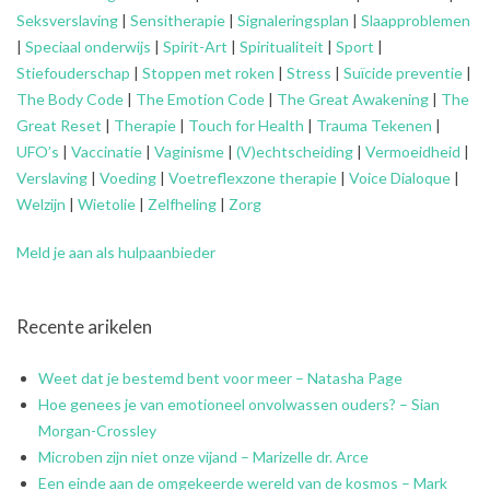
Seksverslaving
|
Sensitherapie
|
Signaleringsplan
|
Slaapproblemen
|
Speciaal onderwijs
|
Spirit-Art
|
Spiritualiteit
|
Sport
|
Stiefouderschap
|
Stoppen met roken
|
Stress
|
Suïcide preventie
|
The Body Code
|
The Emotion Code
|
The Great Awakening
|
The
Great Reset
|
Therapie
|
Touch for Health
|
Trauma Tekenen
|
UFO’s
|
Vaccinatie
|
Vaginisme
|
(V)echtscheiding
|
Vermoeidheid
|
Verslaving
|
Voeding
|
Voetreflexzone therapie
|
Voice Dialoque
|
Welzijn
|
Wietolie
|
Zelfheling
|
Zorg
Meld je aan als hulpaanbieder
Recente arikelen
Weet dat je bestemd bent voor meer – Natasha Page
Hoe genees je van emotioneel onvolwassen ouders? – Sian
Morgan-Crossley
Microben zijn niet onze vijand – Marizelle dr. Arce
Een einde aan de omgekeerde wereld van de kosmos – Mark