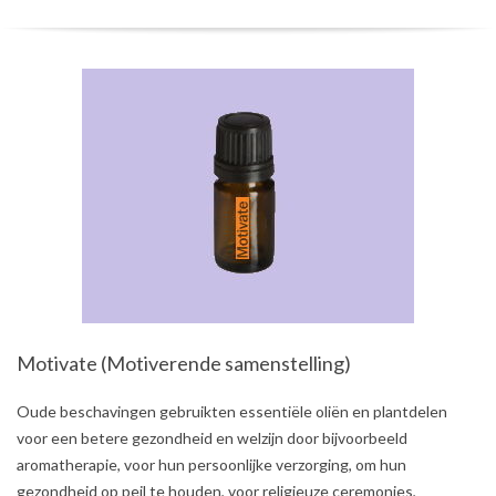
Motivate (Motiverende samenstelling)
2021-
Oude beschavingen gebruikten essentiële oliën en plantdelen
08-
voor een betere gezondheid en welzijn door bijvoorbeeld
03
aromatherapie, voor hun persoonlijke verzorging, om hun
gezondheid op peil te houden, voor religieuze ceremonies,