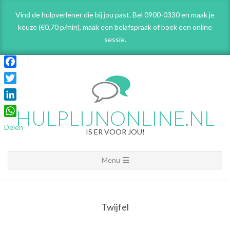
Skip
Vind de hulpverlener die bij jou past. Bel 0900-0330 en maak je
to
keuze (€0,70 p/min), maak een belafspraak
of boek een online
content
sessie.
Facebook
Twitter
LinkedIn
HULPLIJNONLINE.NL
WhatsApp
Delen
IS ER VOOR JOU!
Primary
Menu
Navigation
Menu
Twijfel