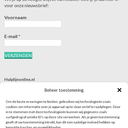
voor onze nieuwsbrief:
Voornaam
E-mail
*
Hulplijnonline.nl
T | 085-0657494
Beheer toestemming
E | info@hulplijnonline.nl
Om de beste ervaringen te bieden, gebruiken wij technologieën zoals
Contactformulier
cookies om informatie over je apparaat op te slaan en/of te raadplegen. Door
in te stemmen met deze technologieën kunnen wij gegevens zoals
Over Hulplijnonline.nl
surfgedrag of unieke ID's op deze site verwerken. Als je geen toestemming
Het team van Hulplijnonline.nl
geeft of uw toestemming intrekt, kan dit een nadelige invloed hebben op
bepaalde functies en mogelijkheden.