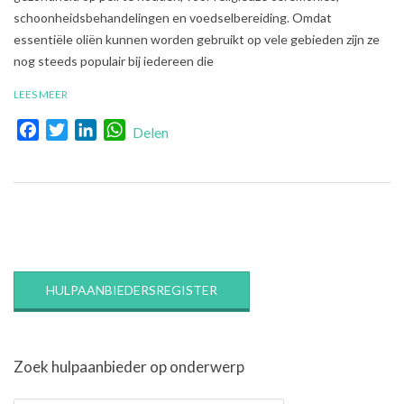
schoonheidsbehandelingen en voedselbereiding. Omdat
essentiële oliën kunnen worden gebruikt op vele gebieden zijn ze
nog steeds populair bij iedereen die
LEES MEER
Facebook
Twitter
LinkedIn
WhatsApp
Delen
HULPAANBIEDERSREGISTER
Zoek hulpaanbieder op onderwerp