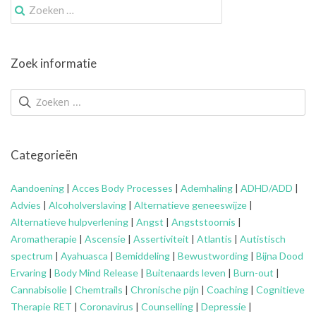
Zoek
naar:
Zoek informatie
Categorieën
Aandoening
|
Acces Body Processes
|
Ademhaling
|
ADHD/ADD
|
Advies
|
Alcoholverslaving
|
Alternatieve geneeswijze
|
Alternatieve hulpverlening
|
Angst
|
Angststoornis
|
Aromatherapie
|
Ascensie
|
Assertiviteit
|
Atlantis
|
Autistisch
spectrum
|
Ayahuasca
|
Bemiddeling
|
Bewustwording
|
Bijna Dood
Ervaring
|
Body Mind Release
|
Buitenaards leven
|
Burn-out
|
Cannabisolie
|
Chemtrails
|
Chronische pijn
|
Coaching
|
Cognitieve
Therapie RET
|
Coronavirus
|
Counselling
|
Depressie
|