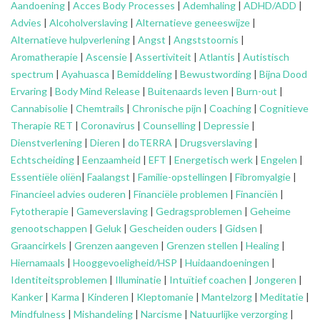
Aandoening
|
Acces Body Processes
|
Ademhaling
|
ADHD/ADD
|
Advies
|
Alcoholverslaving
|
Alternatieve geneeswijze
|
Alternatieve hulpverlening
|
Angst
|
Angststoornis
|
Aromatherapie
|
Ascensie
|
Assertiviteit
|
Atlantis
|
Autistisch
spectrum
|
Ayahuasca
|
Bemiddeling
|
Bewustwording
|
Bijna Dood
Ervaring
|
Body Mind Release
|
Buitenaards leven
|
Burn-out
|
Cannabisolie
|
Chemtrails
|
Chronische pijn
|
Coaching
|
Cognitieve
Therapie RET
|
Coronavirus
|
Counselling
|
Depressie
|
Dienstverlening
|
Dieren
|
doTERRA
|
Drugsverslaving
|
Echtscheiding
|
Eenzaamheid
|
EFT
|
Energetisch werk
|
Engelen
|
Essentiële oliën
|
Faalangst
|
Familie-opstellingen
|
Fibromyalgie
|
Financieel advies ouderen
|
Financiële problemen
|
Financiën
|
Fytotherapie
|
Gameverslaving
|
Gedragsproblemen
|
Geheime
genootschappen
|
Geluk
|
Gescheiden ouders
|
Gidsen
|
Graancirkels
|
Grenzen aangeven
|
Grenzen stellen
|
Healing
|
Hiernamaals
|
Hooggevoeligheid/HSP
|
Huidaandoeningen
|
Identiteitsproblemen
|
Illuminatie
|
Intuïtief coachen
|
Jongeren
|
Kanker
|
Karma
|
Kinderen
|
Kleptomanie
|
Mantelzorg
|
Meditatie
|
Mindfulness
|
Mishandeling
|
Narcisme
|
Natuurlijke verzorging
|