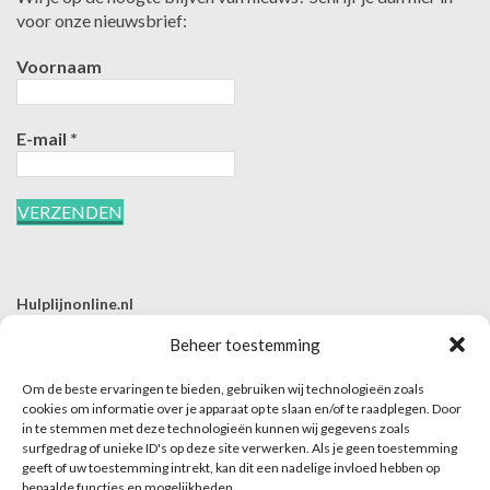
voor onze nieuwsbrief:
Voornaam
E-mail
*
Hulplijnonline.nl
T | 085-0657494
Beheer toestemming
E | info@hulplijnonline.nl
Om de beste ervaringen te bieden, gebruiken wij technologieën zoals
Contactformulier
cookies om informatie over je apparaat op te slaan en/of te raadplegen. Door
in te stemmen met deze technologieën kunnen wij gegevens zoals
Over Hulplijnonline.nl
surfgedrag of unieke ID's op deze site verwerken. Als je geen toestemming
Het team van Hulplijnonline.nl
geeft of uw toestemming intrekt, kan dit een nadelige invloed hebben op
bepaalde functies en mogelijkheden.