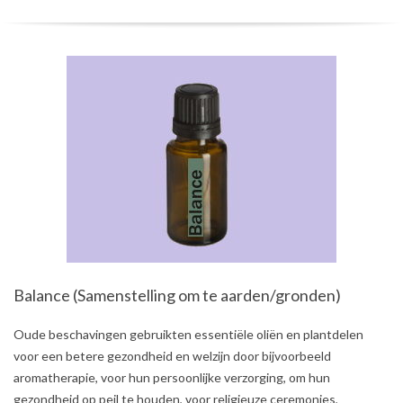
Balance (Samenstelling om te aarden/gronden)
2021-
Oude beschavingen gebruikten essentiële oliën en plantdelen
08-
voor een betere gezondheid en welzijn door bijvoorbeeld
03
aromatherapie, voor hun persoonlijke verzorging, om hun
gezondheid op peil te houden, voor religieuze ceremonies,