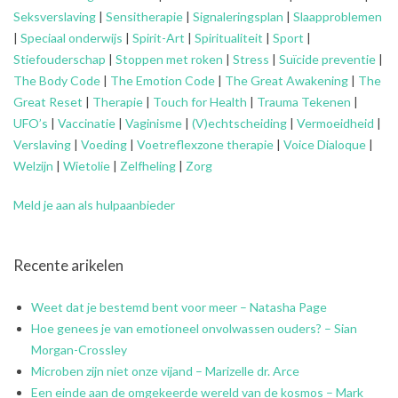
Seksverslaving
|
Sensitherapie
|
Signaleringsplan
|
Slaapproblemen
|
Speciaal onderwijs
|
Spirit-Art
|
Spiritualiteit
|
Sport
|
Stiefouderschap
|
Stoppen met roken
|
Stress
|
Suïcide preventie
|
The Body Code
|
The Emotion Code
|
The Great Awakening
|
The
Great Reset
|
Therapie
|
Touch for Health
|
Trauma Tekenen
|
UFO’s
|
Vaccinatie
|
Vaginisme
|
(V)echtscheiding
|
Vermoeidheid
|
Verslaving
|
Voeding
|
Voetreflexzone therapie
|
Voice Dialoque
|
Welzijn
|
Wietolie
|
Zelfheling
|
Zorg
Meld je aan als hulpaanbieder
Recente arikelen
Weet dat je bestemd bent voor meer – Natasha Page
Hoe genees je van emotioneel onvolwassen ouders? – Sian
Morgan-Crossley
Microben zijn niet onze vijand – Marizelle dr. Arce
Een einde aan de omgekeerde wereld van de kosmos – Mark