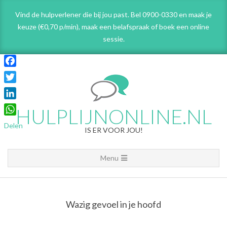
Skip
Vind de hulpverlener die bij jou past. Bel 0900-0330 en maak je
to
keuze (€0,70 p/min), maak een belafspraak
of boek een online
content
sessie.
Facebook
Twitter
LinkedIn
HULPLIJNONLINE.NL
WhatsApp
Delen
IS ER VOOR JOU!
Primary
Menu
Navigation
Menu
Wazig gevoel in je hoofd