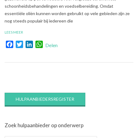
schoonheidsbehandelingen en voedselbereiding. Omdat
essentiële oliën kunnen worden gebruikt op vele gebieden zijn ze
nog steeds populair bij iedereen die
LEES MEER
Facebook
Twitter
LinkedIn
WhatsApp
Delen
HULPAANBIEDERSREGISTER
Zoek hulpaanbieder op onderwerp