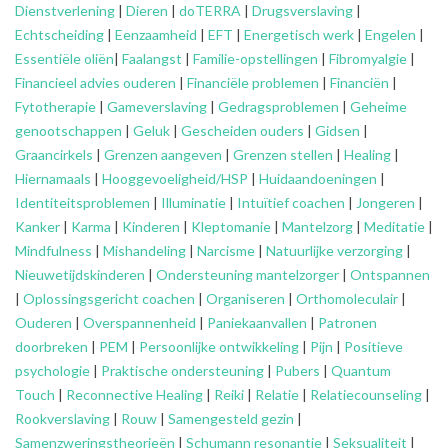
Dienstverlening
|
Dieren
|
doTERRA
|
Drugsverslaving
|
Echtscheiding
|
Eenzaamheid
|
EFT
|
Energetisch werk
|
Engelen
|
Essentiële oliën
|
Faalangst
|
Familie-opstellingen
|
Fibromyalgie
|
Financieel advies ouderen
|
Financiële problemen
|
Financiën
|
Fytotherapie
|
Gameverslaving
|
Gedragsproblemen
|
Geheime
genootschappen
|
Geluk
|
Gescheiden ouders
|
Gidsen
|
Graancirkels
|
Grenzen aangeven
|
Grenzen stellen
|
Healing
|
Hiernamaals
|
Hooggevoeligheid/HSP
|
Huidaandoeningen
|
Identiteitsproblemen
|
Illuminatie
|
Intuïtief coachen
|
Jongeren
|
Kanker
|
Karma
|
Kinderen
|
Kleptomanie
|
Mantelzorg
|
Meditatie
|
Mindfulness
|
Mishandeling
|
Narcisme
|
Natuurlijke verzorging
|
Nieuwetijdskinderen
|
Ondersteuning
mantelzorger
|
Ontspannen
|
Oplossingsgericht coachen
|
Organiseren
|
Orthomoleculair
|
Ouderen
|
Overspannenheid
|
Paniekaanvallen
|
Patronen
doorbreken
|
PEM
|
Persoonlijke ontwikkeling
|
Pijn
|
Positieve
psychologie
|
Praktische ondersteuning
|
Pubers
|
Quantum
Touch
|
Reconnective Healing
|
Reiki
|
Relatie
|
Relatiecounseling
|
Rookverslaving
|
Rouw
|
Samengesteld gezin
|
Samenzweringstheorieën
|
Schumann resonantie
|
Seksualiteit
|