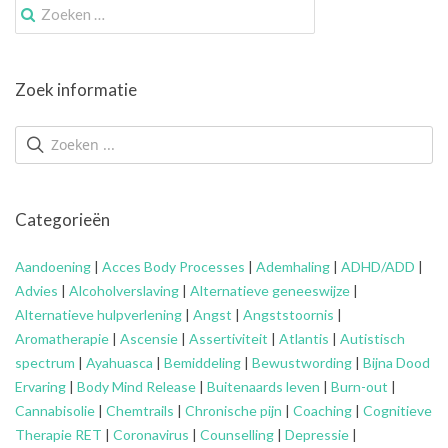
Zoek
naar:
Zoek informatie
Categorieën
Aandoening
|
Acces Body Processes
|
Ademhaling
|
ADHD/ADD
|
Advies
|
Alcoholverslaving
|
Alternatieve geneeswijze
|
Alternatieve hulpverlening
|
Angst
|
Angststoornis
|
Aromatherapie
|
Ascensie
|
Assertiviteit
|
Atlantis
|
Autistisch
spectrum
|
Ayahuasca
|
Bemiddeling
|
Bewustwording
|
Bijna Dood
Ervaring
|
Body Mind Release
|
Buitenaards leven
|
Burn-out
|
Cannabisolie
|
Chemtrails
|
Chronische pijn
|
Coaching
|
Cognitieve
Therapie RET
|
Coronavirus
|
Counselling
|
Depressie
|