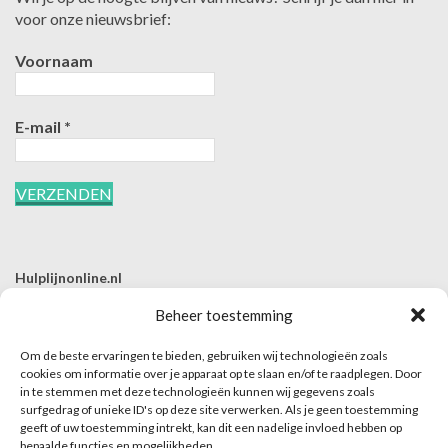
voor onze nieuwsbrief:
Voornaam
E-mail
*
Hulplijnonline.nl
T | 085-0657494
Beheer toestemming
E | info@hulplijnonline.nl
Om de beste ervaringen te bieden, gebruiken wij technologieën zoals
Contactformulier
cookies om informatie over je apparaat op te slaan en/of te raadplegen. Door
in te stemmen met deze technologieën kunnen wij gegevens zoals
Over Hulplijnonline.nl
surfgedrag of unieke ID's op deze site verwerken. Als je geen toestemming
Het team van Hulplijnonline.nl
geeft of uw toestemming intrekt, kan dit een nadelige invloed hebben op
bepaalde functies en mogelijkheden.