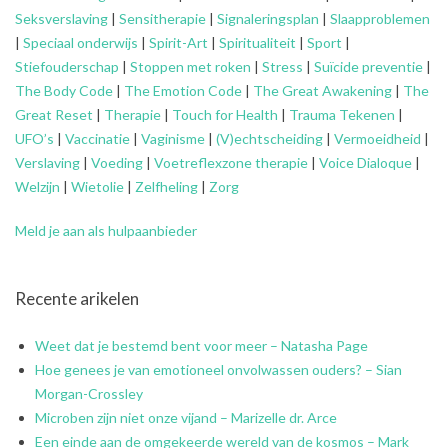
Seksverslaving
|
Sensitherapie
|
Signaleringsplan
|
Slaapproblemen
|
Speciaal onderwijs
|
Spirit-Art
|
Spiritualiteit
|
Sport
|
Stiefouderschap
|
Stoppen met roken
|
Stress
|
Suïcide preventie
|
The Body Code
|
The Emotion Code
|
The Great Awakening
|
The
Great Reset
|
Therapie
|
Touch for Health
|
Trauma Tekenen
|
UFO’s
|
Vaccinatie
|
Vaginisme
|
(V)echtscheiding
|
Vermoeidheid
|
Verslaving
|
Voeding
|
Voetreflexzone therapie
|
Voice Dialoque
|
Welzijn
|
Wietolie
|
Zelfheling
|
Zorg
Meld je aan als hulpaanbieder
Recente arikelen
Weet dat je bestemd bent voor meer – Natasha Page
Hoe genees je van emotioneel onvolwassen ouders? – Sian
Morgan-Crossley
Microben zijn niet onze vijand – Marizelle dr. Arce
Een einde aan de omgekeerde wereld van de kosmos – Mark