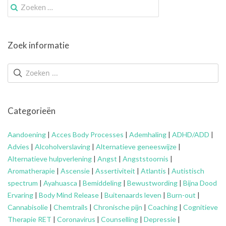
Zoek
naar:
Zoek informatie
Categorieën
Aandoening
|
Acces Body Processes
|
Ademhaling
|
ADHD/ADD
|
Advies
|
Alcoholverslaving
|
Alternatieve geneeswijze
|
Alternatieve hulpverlening
|
Angst
|
Angststoornis
|
Aromatherapie
|
Ascensie
|
Assertiviteit
|
Atlantis
|
Autistisch
spectrum
|
Ayahuasca
|
Bemiddeling
|
Bewustwording
|
Bijna Dood
Ervaring
|
Body Mind Release
|
Buitenaards leven
|
Burn-out
|
Cannabisolie
|
Chemtrails
|
Chronische pijn
|
Coaching
|
Cognitieve
Therapie RET
|
Coronavirus
|
Counselling
|
Depressie
|