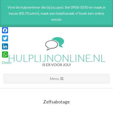
Skip
Vind de hulpverlener die bij jou past. Bel 0900-0330 en maak je
to
keuze (€0,70 p/min), maak een belafspraak
of boek een online
content
sessie.
Facebook
Twitter
LinkedIn
HULPLIJNONLINE.NL
WhatsApp
Delen
IS ER VOOR JOU!
Primary
Menu
Navigation
Menu
Zelfsabotage