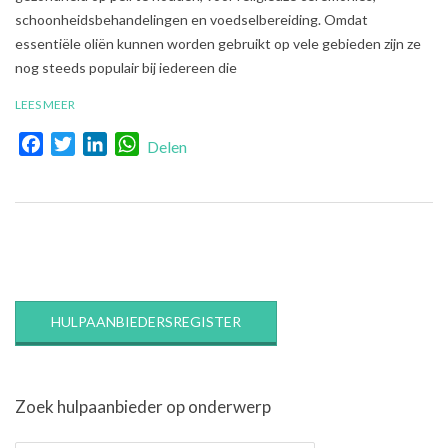
schoonheidsbehandelingen en voedselbereiding. Omdat
essentiële oliën kunnen worden gebruikt op vele gebieden zijn ze
nog steeds populair bij iedereen die
LEES MEER
Facebook
Twitter
LinkedIn
WhatsApp
Delen
HULPAANBIEDERSREGISTER
Zoek hulpaanbieder op onderwerp