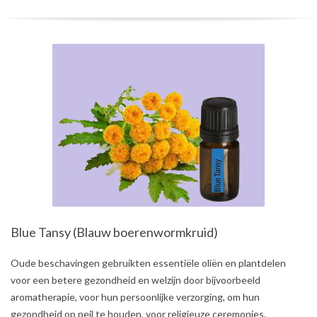
Blue Tansy (Blauw boerenwormkruid)
2021-
Oude beschavingen gebruikten essentiële oliën en plantdelen
07-
voor een betere gezondheid en welzijn door bijvoorbeeld
05
aromatherapie, voor hun persoonlijke verzorging, om hun
gezondheid op peil te houden, voor religieuze ceremonies,