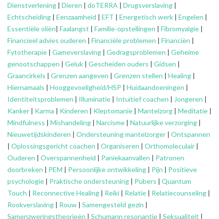
Dienstverlening
|
Dieren
|
doTERRA
|
Drugsverslaving
|
Echtscheiding
|
Eenzaamheid
|
EFT
|
Energetisch werk
|
Engelen
|
Essentiële oliën
|
Faalangst
|
Familie-opstellingen
|
Fibromyalgie
|
Financieel advies ouderen
|
Financiële problemen
|
Financiën
|
Fytotherapie
|
Gameverslaving
|
Gedragsproblemen
|
Geheime
genootschappen
|
Geluk
|
Gescheiden ouders
|
Gidsen
|
Graancirkels
|
Grenzen aangeven
|
Grenzen stellen
|
Healing
|
Hiernamaals
|
Hooggevoeligheid/HSP
|
Huidaandoeningen
|
Identiteitsproblemen
|
Illuminatie
|
Intuïtief coachen
|
Jongeren
|
Kanker
|
Karma
|
Kinderen
|
Kleptomanie
|
Mantelzorg
|
Meditatie
|
Mindfulness
|
Mishandeling
|
Narcisme
|
Natuurlijke verzorging
|
Nieuwetijdskinderen
|
Ondersteuning
mantelzorger
|
Ontspannen
|
Oplossingsgericht coachen
|
Organiseren
|
Orthomoleculair
|
Ouderen
|
Overspannenheid
|
Paniekaanvallen
|
Patronen
doorbreken
|
PEM
|
Persoonlijke ontwikkeling
|
Pijn
|
Positieve
psychologie
|
Praktische ondersteuning
|
Pubers
|
Quantum
Touch
|
Reconnective Healing
|
Reiki
|
Relatie
|
Relatiecounseling
|
Rookverslaving
|
Rouw
|
Samengesteld gezin
|
Samenzweringstheorieën
|
Schumann resonantie
|
Seksualiteit
|