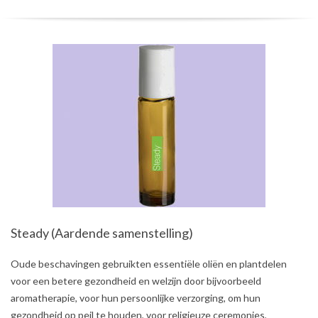
Steady (Aardende samenstelling)
2021-
Oude beschavingen gebruikten essentiële oliën en plantdelen
08-
voor een betere gezondheid en welzijn door bijvoorbeeld
03
aromatherapie, voor hun persoonlijke verzorging, om hun
gezondheid op peil te houden, voor religieuze ceremonies,