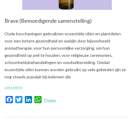
Brave (Bemoedigende samenstelling)
2021-
Oude beschavingen gebruikten essentiële oliën en plantdelen
08-
voor een betere gezondheid en welzijn door bijvoorbeeld
03
aromatherapie, voor hun persoonlijke verzorging, om hun
gezondheid op peil te houden, voor religieuze ceremonies,
schoonheidsbehandelingen en voedselbereiding. Omdat
essentiële oliën kunnen worden gebruikt op vele gebieden zijn ze
nog steeds populair bij iedereen die
LEES MEER
Facebook
Twitter
LinkedIn
WhatsApp
Delen