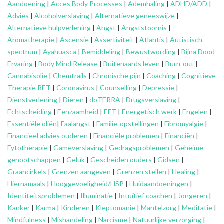
Aandoening
|
Acces Body Processes
|
Ademhaling
|
ADHD/ADD
|
Advies
|
Alcoholverslaving
|
Alternatieve geneeswijze
|
Alternatieve hulpverlening
|
Angst
|
Angststoornis
|
Aromatherapie
|
Ascensie
|
Assertiviteit
|
Atlantis
|
Autistisch
spectrum
|
Ayahuasca
|
Bemiddeling
|
Bewustwording
|
Bijna Dood
Ervaring
|
Body Mind Release
|
Buitenaards leven
|
Burn-out
|
Cannabisolie
|
Chemtrails
|
Chronische pijn
|
Coaching
|
Cognitieve
Therapie RET
|
Coronavirus
|
Counselling
|
Depressie
|
Dienstverlening
|
Dieren
|
doTERRA
|
Drugsverslaving
|
Echtscheiding
|
Eenzaamheid
|
EFT
|
Energetisch werk
|
Engelen
|
Essentiële oliën
|
Faalangst
|
Familie-opstellingen
|
Fibromyalgie
|
Financieel advies ouderen
|
Financiële problemen
|
Financiën
|
Fytotherapie
|
Gameverslaving
|
Gedragsproblemen
|
Geheime
genootschappen
|
Geluk
|
Gescheiden ouders
|
Gidsen
|
Graancirkels
|
Grenzen aangeven
|
Grenzen stellen
|
Healing
|
Hiernamaals
|
Hooggevoeligheid/HSP
|
Huidaandoeningen
|
Identiteitsproblemen
|
Illuminatie
|
Intuïtief coachen
|
Jongeren
|
Kanker
|
Karma
|
Kinderen
|
Kleptomanie
|
Mantelzorg
|
Meditatie
|
Mindfulness
|
Mishandeling
|
Narcisme
|
Natuurlijke verzorging
|