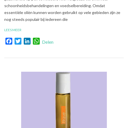
schoonheidsbehandelingen en voedselbereiding. Omdat
essentiële oliën kunnen worden gebruikt op vele gebieden zijn ze
nog steeds populair bij iedereen die
LEES MEER
Facebook
Twitter
LinkedIn
WhatsApp
Delen