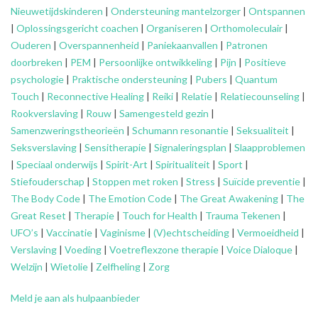
Nieuwetijdskinderen
|
Ondersteuning
mantelzorger
|
Ontspannen
|
Oplossingsgericht coachen
|
Organiseren
|
Orthomoleculair
|
Ouderen
|
Overspannenheid
|
Paniekaanvallen
|
Patronen
doorbreken
|
PEM
|
Persoonlijke ontwikkeling
|
Pijn
|
Positieve
psychologie
|
Praktische ondersteuning
|
Pubers
|
Quantum
Touch
|
Reconnective Healing
|
Reiki
|
Relatie
|
Relatiecounseling
|
Rookverslaving
|
Rouw
|
Samengesteld gezin
|
Samenzweringstheorieën
|
Schumann resonantie
|
Seksualiteit
|
Seksverslaving
|
Sensitherapie
|
Signaleringsplan
|
Slaapproblemen
|
Speciaal onderwijs
|
Spirit-Art
|
Spiritualiteit
|
Sport
|
Stiefouderschap
|
Stoppen met roken
|
Stress
|
Suïcide preventie
|
The Body Code
|
The Emotion Code
|
The Great Awakening
|
The
Great Reset
|
Therapie
|
Touch for Health
|
Trauma Tekenen
|
UFO’s
|
Vaccinatie
|
Vaginisme
|
(V)echtscheiding
|
Vermoeidheid
|
Verslaving
|
Voeding
|
Voetreflexzone therapie
|
Voice Dialoque
|
Welzijn
|
Wietolie
|
Zelfheling
|
Zorg
Meld je aan als hulpaanbieder