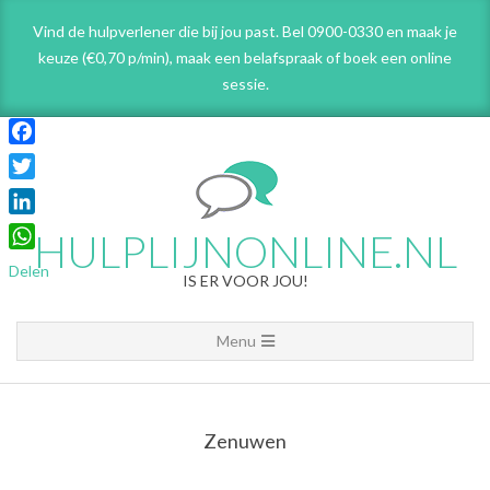
Skip
Vind de hulpverlener die bij jou past. Bel 0900-0330 en maak je
to
keuze (€0,70 p/min), maak een belafspraak
of boek een online
content
sessie.
Facebook
Twitter
LinkedIn
HULPLIJNONLINE.NL
WhatsApp
Delen
IS ER VOOR JOU!
Primary
Menu
Navigation
Menu
Zenuwen