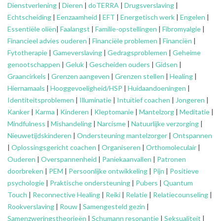
Dienstverlening
|
Dieren
|
doTERRA
|
Drugsverslaving
|
Echtscheiding
|
Eenzaamheid
|
EFT
|
Energetisch werk
|
Engelen
|
Essentiële oliën
|
Faalangst
|
Familie-opstellingen
|
Fibromyalgie
|
Financieel advies ouderen
|
Financiële problemen
|
Financiën
|
Fytotherapie
|
Gameverslaving
|
Gedragsproblemen
|
Geheime
genootschappen
|
Geluk
|
Gescheiden ouders
|
Gidsen
|
Graancirkels
|
Grenzen aangeven
|
Grenzen stellen
|
Healing
|
Hiernamaals
|
Hooggevoeligheid/HSP
|
Huidaandoeningen
|
Identiteitsproblemen
|
Illuminatie
|
Intuïtief coachen
|
Jongeren
|
Kanker
|
Karma
|
Kinderen
|
Kleptomanie
|
Mantelzorg
|
Meditatie
|
Mindfulness
|
Mishandeling
|
Narcisme
|
Natuurlijke verzorging
|
Nieuwetijdskinderen
|
Ondersteuning
mantelzorger
|
Ontspannen
|
Oplossingsgericht coachen
|
Organiseren
|
Orthomoleculair
|
Ouderen
|
Overspannenheid
|
Paniekaanvallen
|
Patronen
doorbreken
|
PEM
|
Persoonlijke ontwikkeling
|
Pijn
|
Positieve
psychologie
|
Praktische ondersteuning
|
Pubers
|
Quantum
Touch
|
Reconnective Healing
|
Reiki
|
Relatie
|
Relatiecounseling
|
Rookverslaving
|
Rouw
|
Samengesteld gezin
|
Samenzweringstheorieën
|
Schumann resonantie
|
Seksualiteit
|