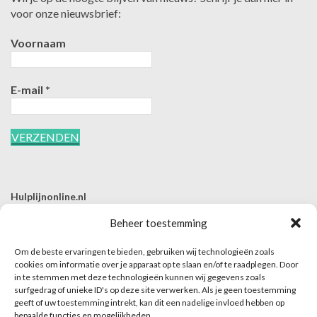
voor onze nieuwsbrief:
Voornaam
E-mail
*
Hulplijnonline.nl
T | 085-0657494
Beheer toestemming
E | info@hulplijnonline.nl
Om de beste ervaringen te bieden, gebruiken wij technologieën zoals
Contactformulier
cookies om informatie over je apparaat op te slaan en/of te raadplegen. Door
in te stemmen met deze technologieën kunnen wij gegevens zoals
Over Hulplijnonline.nl
surfgedrag of unieke ID's op deze site verwerken. Als je geen toestemming
Het team van Hulplijnonline.nl
geeft of uw toestemming intrekt, kan dit een nadelige invloed hebben op
bepaalde functies en mogelijkheden.