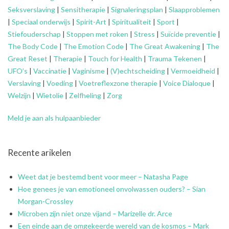
Seksverslaving
|
Sensitherapie
|
Signaleringsplan
|
Slaapproblemen
|
Speciaal onderwijs
|
Spirit-Art
|
Spiritualiteit
|
Sport
|
Stiefouderschap
|
Stoppen met roken
|
Stress
|
Suïcide preventie
|
The Body Code
|
The Emotion Code
|
The Great Awakening
|
The
Great Reset
|
Therapie
|
Touch for Health
|
Trauma Tekenen
|
UFO’s
|
Vaccinatie
|
Vaginisme
|
(V)echtscheiding
|
Vermoeidheid
|
Verslaving
|
Voeding
|
Voetreflexzone therapie
|
Voice Dialoque
|
Welzijn
|
Wietolie
|
Zelfheling
|
Zorg
Meld je aan als hulpaanbieder
Recente arikelen
Weet dat je bestemd bent voor meer – Natasha Page
Hoe genees je van emotioneel onvolwassen ouders? – Sian
Morgan-Crossley
Microben zijn niet onze vijand – Marizelle dr. Arce
Een einde aan de omgekeerde wereld van de kosmos – Mark