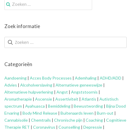
Zoek
naar:
Zoek informatie
Categorieën
Aandoening
|
Acces Body Processes
|
Ademhaling
|
ADHD/ADD
|
Advies
|
Alcoholverslaving
|
Alternatieve geneeswijze
|
Alternatieve hulpverlening
|
Angst
|
Angststoornis
|
Aromatherapie
|
Ascensie
|
Assertiviteit
|
Atlantis
|
Autistisch
spectrum
|
Ayahuasca
|
Bemiddeling
|
Bewustwording
|
Bijna Dood
Ervaring
|
Body Mind Release
|
Buitenaards leven
|
Burn-out
|
Cannabisolie
|
Chemtrails
|
Chronische pijn
|
Coaching
|
Cognitieve
Therapie RET
|
Coronavirus
|
Counselling
|
Depressie
|