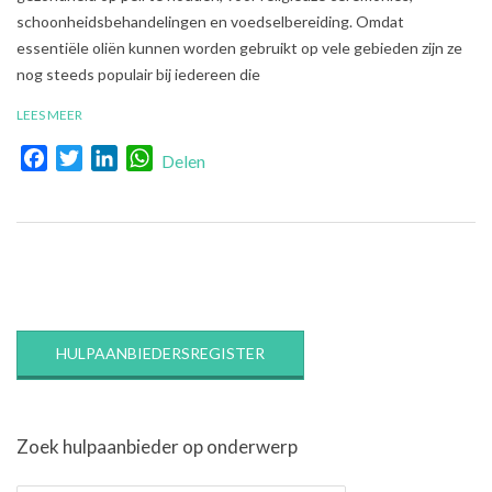
schoonheidsbehandelingen en voedselbereiding. Omdat
essentiële oliën kunnen worden gebruikt op vele gebieden zijn ze
nog steeds populair bij iedereen die
LEES MEER
Facebook
Twitter
LinkedIn
WhatsApp
Delen
HULPAANBIEDERSREGISTER
Zoek hulpaanbieder op onderwerp