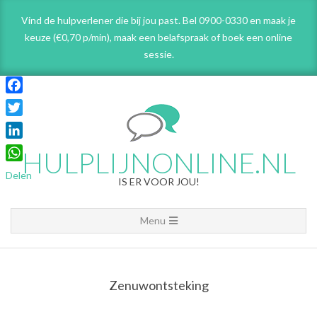
Skip
Vind de hulpverlener die bij jou past. Bel 0900-0330 en maak je
to
keuze (€0,70 p/min), maak een belafspraak
of boek een online
content
sessie.
Facebook
Twitter
LinkedIn
HULPLIJNONLINE.NL
WhatsApp
Delen
IS ER VOOR JOU!
Primary
Menu
Navigation
Menu
Zenuwontsteking