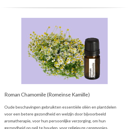
Roman Chamomile (Romeinse Kamille)
2021-
Oude beschavingen gebruikten essentiële oliën en plantdelen
08-
voor een betere gezondheid en welzijn door bijvoorbeeld
01
aromatherapie, voor hun persoonlijke verzorging, om hun
gezondheid op peil te houden, voor religieuze ceremonies,