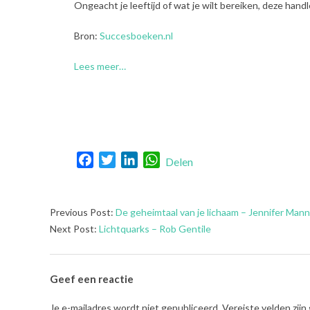
Ongeacht je leeftijd of wat je wilt bereiken, deze handle
Bron:
Succesboeken.nl
Lees meer…
Facebook
Twitter
LinkedIn
WhatsApp
Delen
2025-
Previous Post:
De geheimtaal van je lichaam – Jennifer Man
04-
Next Post:
Lichtquarks – Rob Gentile
17
Geef een reactie
Je e-mailadres wordt niet gepubliceerd.
Vereiste velden zij