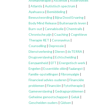
Aromatherapie
|
Ascensie
|
Assertiviteit
|
Atlantis
|
Autistisch spectrum
|
Ayahuasca
|
Bemiddeling
|
Bewustwording
|
Bijna Dood Ervaring
|
Body Mind Release
|
Buitenaards leven
|
Burn-out
|
Cannabisolie
|
Chemtrails
|
Chronische pijn
|
Coaching
|
Cognitieve
Therapie RET
|
Coronavirus
|
Counselling
|
Depressie
|
Dienstverlening
|
Dieren
|
doTERRA
|
Drugsverslaving
|
Echtscheiding
|
Eenzaamheid
|
EFT
|
Energetisch werk
|
Engelen
|
Essentiële oliën
|
Faalangst
|
Familie-opstellingen
|
Fibromyalgie
|
Financieel advies ouderen
|
Financiële
problemen
|
Financiën
|
Fytotherapie
|
Gameverslaving
|
Gedragsproblemen
|
Geheime genootschappen
|
Geluk
|
Gescheiden ouders
|
Gidsen
|