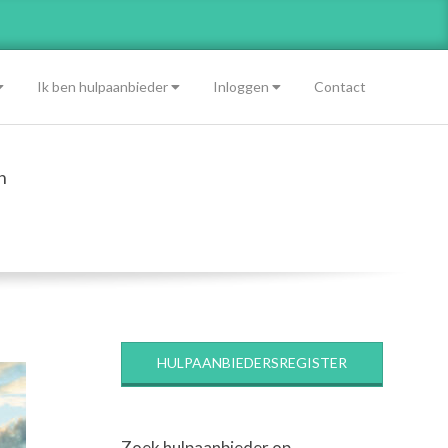
Ik ben hulpaanbieder
Inloggen
Contact
n
HULPAANBIEDERSREGISTER
Zoek hulpaanbieder op