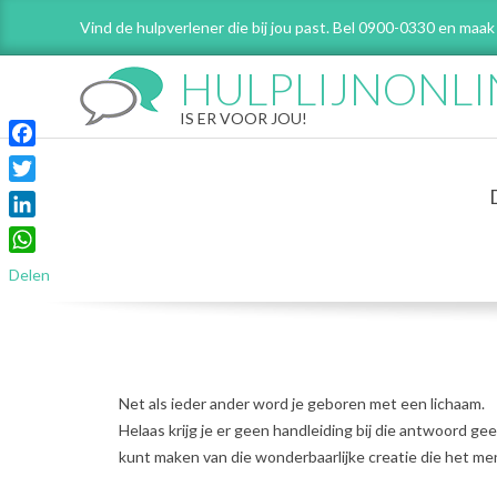
Skip
Vind de hulpverlener die bij jou past. Bel 0900-0330 en maak
to
content
HULPLIJNONLI
IS ER VOOR JOU!
Facebook
Twitter
LinkedIn
WhatsApp
Delen
Net als ieder ander word je geboren met een lichaam.
Helaas krijg je er geen handleiding bij die antwoord ge
kunt maken van die wonderbaarlijke creatie die het me