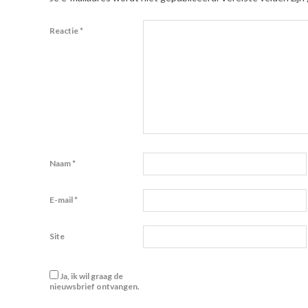
Reactie
*
Naam
*
E-mail
*
Site
Ja, ik wil graag de
nieuwsbrief ontvangen.