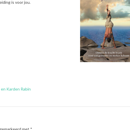
iding is voor jou.
n en Karden Rabin
n gemarkeerd met
*