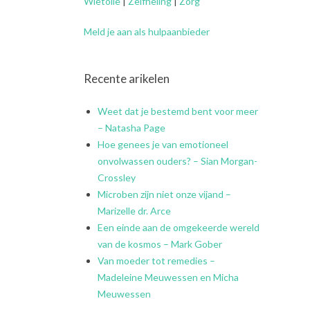
Wietolie
|
Zelfheling
|
Zorg
Meld je aan als hulpaanbieder
Recente arikelen
Weet dat je bestemd bent voor meer
– Natasha Page
Hoe genees je van emotioneel
onvolwassen ouders? – Sian Morgan-
Crossley
Microben zijn niet onze vijand –
Marizelle dr. Arce
Een einde aan de omgekeerde wereld
van de kosmos – Mark Gober
Van moeder tot remedies –
Madeleine Meuwessen en Micha
Meuwessen