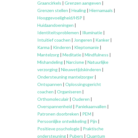
Graancirkels
|
Grenzen aangeven
|
Grenzen stellen
|
Healing
|
Hiernamaals
|
Hooggevoeligheid/HSP
|
Huidaandoeningen
|
Identiteitsproblemen
|
Illuminatie
|
Intuïtief coachen
|
Jongeren
|
Kanker
|
Karma
|
Kinderen
|
Kleptomanie
|
Mantelzorg
|
Meditatie
|
Mindfulness
|
Mishandeling
|
Narcisme
|
Natuurlijke
verzorging
|
Nieuwetijdskinderen
|
Ondersteuning
mantelzorger
|
Ontspannen
|
Oplossingsgericht
coachen
|
Organiseren
|
Orthomoleculair
|
Ouderen
|
Overspannenheid
|
Paniekaanvallen
|
Patronen doorbreken
|
PEM
|
Persoonlijke ontwikkeling
|
Pijn
|
Positieve psychologie
|
Praktische
ondersteuning
|
Pubers
|
Quantum