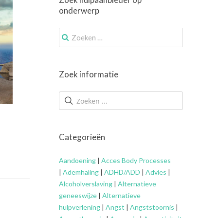
onderwerp
Zoek
naar:
Zoek informatie
Categorieën
Aandoening
|
Acces Body Processes
|
Ademhaling
|
ADHD/ADD
|
Advies
|
Alcoholverslaving
|
Alternatieve
geneeswijze
|
Alternatieve
hulpverlening
|
Angst
|
Angststoornis
|