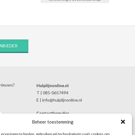
ANBIEDER
 nieuws?
Hulplijnonline.nl
T | 085-0657494
E | info@hulplijnonline.nl
Contactformulier
Over Hulplijnonline.nl
Beheer toestemming
Het team van Hulplijnonline.nl
ervaringen te bieden, gebruiken wij technologieën zoals cookies om