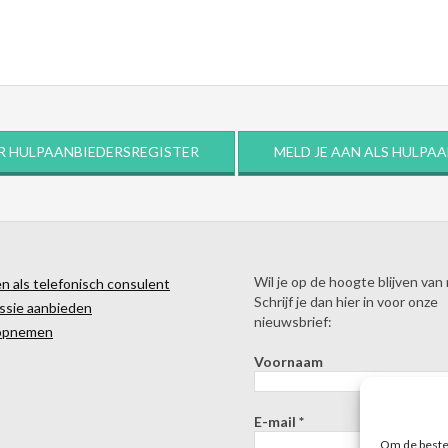
R HULPAANBIEDERSREGISTER
MELD JE AAN ALS HULPA
Wil je op de hoogte blijven van
 als telefonisch consulent
Schrijf je dan hier in voor onze
ssie aanbieden
nieuwsbrief:
opnemen
Voornaam
E-mail
*
Om de beste 