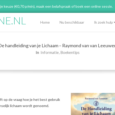
 je keuze (€0,70 p/min), maak een belafspraak
of boek een online sessie.
NE.NL
Primary
Home
Nu beschikbaar
Ik zoek hulp
Navigation
Menu
De handleiding van je Lichaam – Raymond van van Leeuwe
In
Informatie
,
Boekentips
eft op de vraag hoe je het best gebruik
nselijk lichaam wordt genoemd.