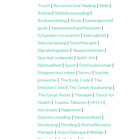
Touch
|
Reconnective Healing
|
Reiki
|
Relatie
|
Relatiecounseling
|
Rookverslaving
|
Rouw
|
Samengesteld
gezin
|
Samenzweringstheorieën
|
Schumann resonantie
|
Seksualiteit
|
Seksverslaving
|
Sensitherapie
|
Signaleringsplan
|
Slaapproblemen
|
Speciaal onderwijs
|
Spirit-Art
|
Spiritualiteit
|
Sport
|
Stiefouderschap
|
Stoppen met roken
|
Stress
|
Suïcide
preventie
|
The Body Code
|
The
Emotion Code
|
The Great Awakening
|
The Great Reset
|
Therapie
|
Touch for
Health
|
Trauma Tekenen
|
UFO’s
|
Vaccinatie
|
Vaginisme
|
(V)echtscheiding
|
Vermoeidheid
|
Verslaving
|
Voeding
|
Voetreflexzone
therapie
|
Voice Dialoque
|
Welzijn
|