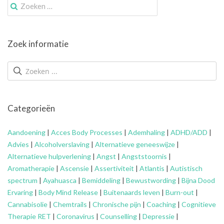
Zoek
naar:
Zoek informatie
Categorieën
Aandoening
|
Acces Body Processes
|
Ademhaling
|
ADHD/ADD
|
Advies
|
Alcoholverslaving
|
Alternatieve geneeswijze
|
Alternatieve hulpverlening
|
Angst
|
Angststoornis
|
Aromatherapie
|
Ascensie
|
Assertiviteit
|
Atlantis
|
Autistisch
spectrum
|
Ayahuasca
|
Bemiddeling
|
Bewustwording
|
Bijna Dood
Ervaring
|
Body Mind Release
|
Buitenaards leven
|
Burn-out
|
Cannabisolie
|
Chemtrails
|
Chronische pijn
|
Coaching
|
Cognitieve
Therapie RET
|
Coronavirus
|
Counselling
|
Depressie
|