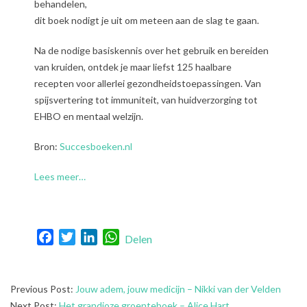
behandelen,
dit boek nodigt je uit om meteen aan de slag te gaan.
Na de nodige basiskennis over het gebruik en bereiden
van kruiden, ontdek je maar liefst 125 haalbare
recepten voor allerlei gezondheidstoepassingen. Van
spijsvertering tot immuniteit, van huidverzorging tot
EHBO en mentaal welzijn.
Bron:
Succesboeken.nl
Lees meer…
Facebook
Twitter
LinkedIn
WhatsApp
Delen
2024-
Previous Post:
Jouw adem, jouw medicijn – Nikki van der Velden
04-
Next Post:
Het grandioze groenteboek – Alice Hart