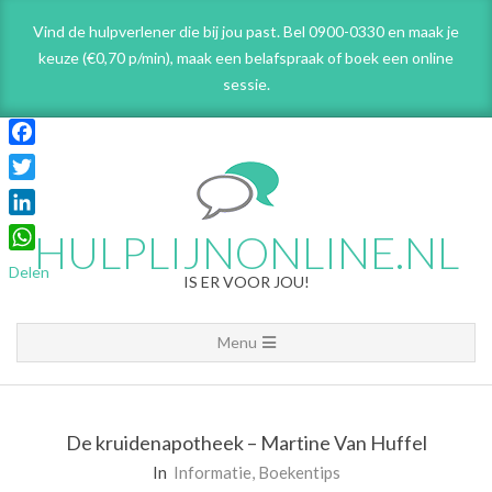
Skip
Vind de hulpverlener die bij jou past. Bel 0900-0330 en maak je
to
keuze (€0,70 p/min), maak een belafspraak
of boek een online
content
sessie.
Facebook
Twitter
LinkedIn
HULPLIJNONLINE.NL
WhatsApp
Delen
IS ER VOOR JOU!
Primary
Menu
Navigation
Menu
De kruidenapotheek – Martine Van Huffel
In
Informatie
,
Boekentips