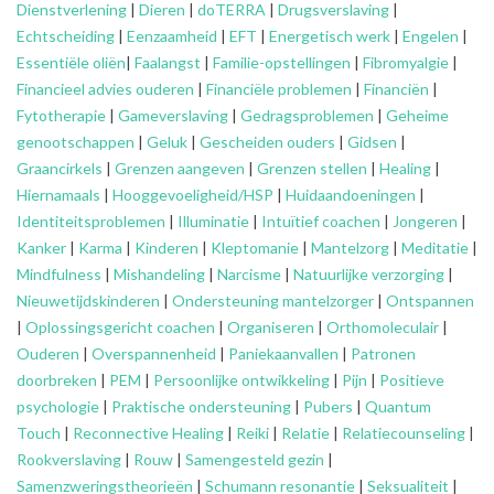
Dienstverlening
|
Dieren
|
doTERRA
|
Drugsverslaving
|
Echtscheiding
|
Eenzaamheid
|
EFT
|
Energetisch werk
|
Engelen
|
Essentiële oliën
|
Faalangst
|
Familie-opstellingen
|
Fibromyalgie
|
Financieel advies ouderen
|
Financiële problemen
|
Financiën
|
Fytotherapie
|
Gameverslaving
|
Gedragsproblemen
|
Geheime
genootschappen
|
Geluk
|
Gescheiden ouders
|
Gidsen
|
Graancirkels
|
Grenzen aangeven
|
Grenzen stellen
|
Healing
|
Hiernamaals
|
Hooggevoeligheid/HSP
|
Huidaandoeningen
|
Identiteitsproblemen
|
Illuminatie
|
Intuïtief coachen
|
Jongeren
|
Kanker
|
Karma
|
Kinderen
|
Kleptomanie
|
Mantelzorg
|
Meditatie
|
Mindfulness
|
Mishandeling
|
Narcisme
|
Natuurlijke verzorging
|
Nieuwetijdskinderen
|
Ondersteuning
mantelzorger
|
Ontspannen
|
Oplossingsgericht coachen
|
Organiseren
|
Orthomoleculair
|
Ouderen
|
Overspannenheid
|
Paniekaanvallen
|
Patronen
doorbreken
|
PEM
|
Persoonlijke ontwikkeling
|
Pijn
|
Positieve
psychologie
|
Praktische ondersteuning
|
Pubers
|
Quantum
Touch
|
Reconnective Healing
|
Reiki
|
Relatie
|
Relatiecounseling
|
Rookverslaving
|
Rouw
|
Samengesteld gezin
|
Samenzweringstheorieën
|
Schumann resonantie
|
Seksualiteit
|