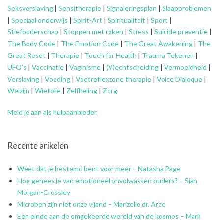
Seksverslaving
|
Sensitherapie
|
Signaleringsplan
|
Slaapproblemen
|
Speciaal onderwijs
|
Spirit-Art
|
Spiritualiteit
|
Sport
|
Stiefouderschap
|
Stoppen met roken
|
Stress
|
Suïcide preventie
|
The Body Code
|
The Emotion Code
|
The Great Awakening
|
The
Great Reset
|
Therapie
|
Touch for Health
|
Trauma Tekenen
|
UFO’s
|
Vaccinatie
|
Vaginisme
|
(V)echtscheiding
|
Vermoeidheid
|
Verslaving
|
Voeding
|
Voetreflexzone therapie
|
Voice Dialoque
|
Welzijn
|
Wietolie
|
Zelfheling
|
Zorg
Meld je aan als hulpaanbieder
Recente arikelen
Weet dat je bestemd bent voor meer – Natasha Page
Hoe genees je van emotioneel onvolwassen ouders? – Sian
Morgan-Crossley
Microben zijn niet onze vijand – Marizelle dr. Arce
Een einde aan de omgekeerde wereld van de kosmos – Mark