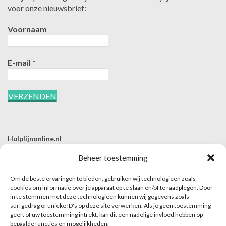
voor onze nieuwsbrief:
Voornaam
E-mail
*
Hulplijnonline.nl
T | 085-0657494
Beheer toestemming
E | info@hulplijnonline.nl
Om de beste ervaringen te bieden, gebruiken wij technologieën zoals
Contactformulier
cookies om informatie over je apparaat op te slaan en/of te raadplegen. Door
in te stemmen met deze technologieën kunnen wij gegevens zoals
Over Hulplijnonline.nl
surfgedrag of unieke ID's op deze site verwerken. Als je geen toestemming
Het team van Hulplijnonline.nl
geeft of uw toestemming intrekt, kan dit een nadelige invloed hebben op
bepaalde functies en mogelijkheden.