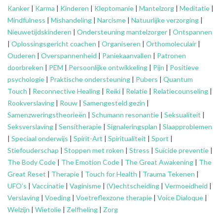
Kanker
|
Karma
|
Kinderen
|
Kleptomanie
|
Mantelzorg
|
Meditatie
|
Mindfulness
|
Mishandeling
|
Narcisme
|
Natuurlijke verzorging
|
Nieuwetijdskinderen
|
Ondersteuning
mantelzorger
|
Ontspannen
|
Oplossingsgericht coachen
|
Organiseren
|
Orthomoleculair
|
Ouderen
|
Overspannenheid
|
Paniekaanvallen
|
Patronen
doorbreken
|
PEM
|
Persoonlijke ontwikkeling
|
Pijn
|
Positieve
psychologie
|
Praktische ondersteuning
|
Pubers
|
Quantum
Touch
|
Reconnective Healing
|
Reiki
|
Relatie
|
Relatiecounseling
|
Rookverslaving
|
Rouw
|
Samengesteld gezin
|
Samenzweringstheorieën
|
Schumann resonantie
|
Seksualiteit
|
Seksverslaving
|
Sensitherapie
|
Signaleringsplan
|
Slaapproblemen
|
Speciaal onderwijs
|
Spirit-Art
|
Spiritualiteit
|
Sport
|
Stiefouderschap
|
Stoppen met roken
|
Stress
|
Suïcide preventie
|
The Body Code
|
The Emotion Code
|
The Great Awakening
|
The
Great Reset
|
Therapie
|
Touch for Health
|
Trauma Tekenen
|
UFO’s
|
Vaccinatie
|
Vaginisme
|
(V)echtscheiding
|
Vermoeidheid
|
Verslaving
|
Voeding
|
Voetreflexzone therapie
|
Voice Dialoque
|
Welzijn
|
Wietolie
|
Zelfheling
|
Zorg