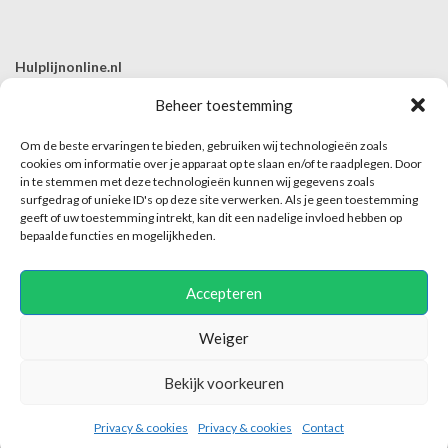
Hulplijnonline.nl
T | 085-0657494
Beheer toestemming
E | info@hulplijnonline.nl
Om de beste ervaringen te bieden, gebruiken wij technologieën zoals
Contactformulier
cookies om informatie over je apparaat op te slaan en/of te raadplegen. Door
in te stemmen met deze technologieën kunnen wij gegevens zoals
Over Hulplijnonline.nl
surfgedrag of unieke ID's op deze site verwerken. Als je geen toestemming
Het team van Hulplijnonline.nl
geeft of uw toestemming intrekt, kan dit een nadelige invloed hebben op
bepaalde functies en mogelijkheden.
Accepteren
Weiger
Hulplijnonline maakt enkel dit platform mogelijk en is niet verantwoordelijk of
Bekijk voorkeuren
aansprakelijk voor de inhoud van het contact tussen hulpaanbieder en hulpvrager.
2018-2025 © Hulplijnonline.nl
Privacy & cookies
Privacy & cookies
Contact