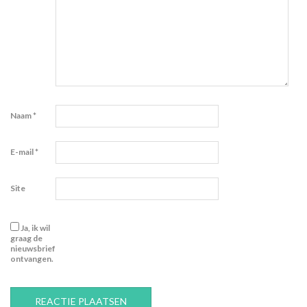
Naam
*
E-mail
*
Site
Ja, ik wil
graag de
nieuwsbrief
ontvangen.