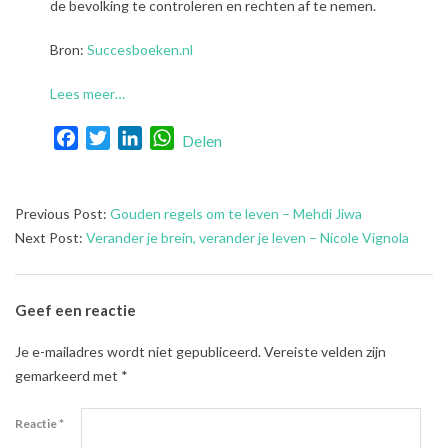
de bevolking te controleren en rechten af te nemen.
Bron:
Succesboeken.nl
Lees meer…
Facebook
Twitter
LinkedIn
WhatsApp
Delen
2024-
Previous Post:
Gouden regels om te leven – Mehdi Jiwa
05-
Next Post:
Verander je brein, verander je leven – Nicole Vignola
16
Geef een reactie
Je e-mailadres wordt niet gepubliceerd.
Vereiste velden zijn
gemarkeerd met
*
Reactie
*