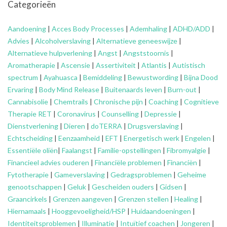
Categorieën
Aandoening
|
Acces Body Processes
|
Ademhaling
|
ADHD/ADD
|
Advies
|
Alcoholverslaving
|
Alternatieve geneeswijze
|
Alternatieve hulpverlening
|
Angst
|
Angststoornis
|
Aromatherapie
|
Ascensie
|
Assertiviteit
|
Atlantis
|
Autistisch
spectrum
|
Ayahuasca
|
Bemiddeling
|
Bewustwording
|
Bijna Dood
Ervaring
|
Body Mind Release
|
Buitenaards leven
|
Burn-out
|
Cannabisolie
|
Chemtrails
|
Chronische pijn
|
Coaching
|
Cognitieve
Therapie RET
|
Coronavirus
|
Counselling
|
Depressie
|
Dienstverlening
|
Dieren
|
doTERRA
|
Drugsverslaving
|
Echtscheiding
|
Eenzaamheid
|
EFT
|
Energetisch werk
|
Engelen
|
Essentiële oliën
|
Faalangst
|
Familie-opstellingen
|
Fibromyalgie
|
Financieel advies ouderen
|
Financiële problemen
|
Financiën
|
Fytotherapie
|
Gameverslaving
|
Gedragsproblemen
|
Geheime
genootschappen
|
Geluk
|
Gescheiden ouders
|
Gidsen
|
Graancirkels
|
Grenzen aangeven
|
Grenzen stellen
|
Healing
|
Hiernamaals
|
Hooggevoeligheid/HSP
|
Huidaandoeningen
|
Identiteitsproblemen
|
Illuminatie
|
Intuïtief coachen
|
Jongeren
|