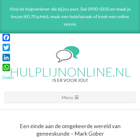
Skip
Vind de hulpverlener die bij jou past. Bel 0900-0330 en maak je
to
keuze (€0,70 p/min), maak een belafspraak
of boek een online
content
sessie.
Facebook
Twitter
LinkedIn
HULPLIJNONLINE.NL
WhatsApp
Delen
IS ER VOOR JOU!
Primary
Menu
Navigation
Menu
Een einde aan de omgekeerde wereld van
geneeskunde – Mark Gober