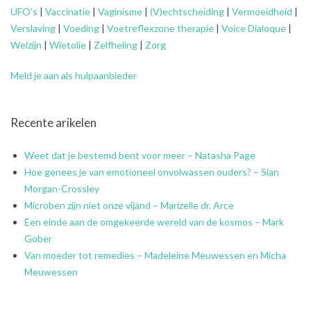
UFO’s
|
Vaccinatie
|
Vaginisme
|
(V)echtscheiding
|
Vermoeidheid
|
Verslaving
|
Voeding
|
Voetreflexzone therapie
|
Voice Dialoque
|
Welzijn
|
Wietolie
|
Zelfheling
|
Zorg
Meld je aan als hulpaanbieder
Recente arikelen
Weet dat je bestemd bent voor meer – Natasha Page
Hoe genees je van emotioneel onvolwassen ouders? – Sian
Morgan-Crossley
Microben zijn niet onze vijand – Marizelle dr. Arce
Een einde aan de omgekeerde wereld van de kosmos – Mark
Gober
Van moeder tot remedies – Madeleine Meuwessen en Micha
Meuwessen