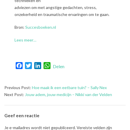
technieken en
adviezen om met angstige gedachten, stress,
onzekerheid en traumatische ervaringen om te gaan.
Bron:
Succesboeken.nl
Lees meer…
Facebook
Twitter
LinkedIn
WhatsApp
Delen
2024-
Previous Post:
Hoe maak ik een eetbare tuin? – Sally Nex
03-
Next Post:
Jouw adem, jouw medicijn – Nikki van der Velden
28
Geef een reactie
Je e-mailadres wordt niet gepubliceerd.
Vereiste velden zijn