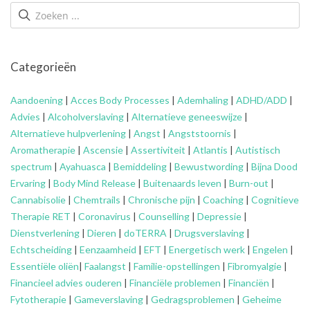
Categorieën
Aandoening
|
Acces Body Processes
|
Ademhaling
|
ADHD/ADD
|
Advies
|
Alcoholverslaving
|
Alternatieve geneeswijze
|
Alternatieve hulpverlening
|
Angst
|
Angststoornis
|
Aromatherapie
|
Ascensie
|
Assertiviteit
|
Atlantis
|
Autistisch
spectrum
|
Ayahuasca
|
Bemiddeling
|
Bewustwording
|
Bijna Dood
Ervaring
|
Body Mind Release
|
Buitenaards leven
|
Burn-out
|
Cannabisolie
|
Chemtrails
|
Chronische pijn
|
Coaching
|
Cognitieve
Therapie RET
|
Coronavirus
|
Counselling
|
Depressie
|
Dienstverlening
|
Dieren
|
doTERRA
|
Drugsverslaving
|
Echtscheiding
|
Eenzaamheid
|
EFT
|
Energetisch werk
|
Engelen
|
Essentiële oliën
|
Faalangst
|
Familie-opstellingen
|
Fibromyalgie
|
Financieel advies ouderen
|
Financiële problemen
|
Financiën
|
Fytotherapie
|
Gameverslaving
|
Gedragsproblemen
|
Geheime