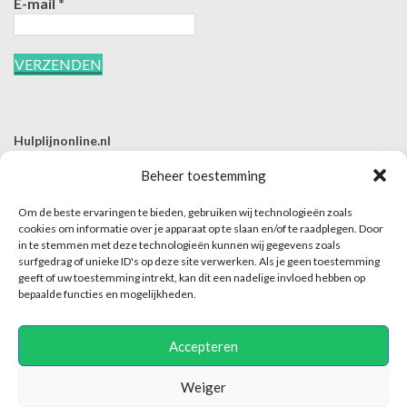
E-mail
*
Hulplijnonline.nl
T | 085-0657494
Beheer toestemming
E | info@hulplijnonline.nl
Om de beste ervaringen te bieden, gebruiken wij technologieën zoals
Contactformulier
cookies om informatie over je apparaat op te slaan en/of te raadplegen. Door
in te stemmen met deze technologieën kunnen wij gegevens zoals
Over Hulplijnonline.nl
surfgedrag of unieke ID's op deze site verwerken. Als je geen toestemming
Het team van Hulplijnonline.nl
geeft of uw toestemming intrekt, kan dit een nadelige invloed hebben op
bepaalde functies en mogelijkheden.
Accepteren
Weiger