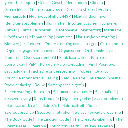
genootschappen
|
Geluk
|
Gescheiden ouders
|
Gidsen
|
Graancirkels
|
Grenzen aangeven
|
Grenzen stellen
|
Healing
|
Hiernamaals
|
Hooggevoeligheid/HSP
|
Huidaandoeningen
|
Identiteitsproblemen
|
Illuminatie
|
Intuïtief coachen
|
Jongeren
|
Kanker
|
Karma
|
Kinderen
|
Kleptomanie
|
Mantelzorg
|
Meditatie
|
Mindfulness
|
Mishandeling
|
Narcisme
|
Natuurlijke verzorging
|
Nieuwetijdskinderen
|
Ondersteuning
mantelzorger
|
Ontspannen
|
Oplossingsgericht coachen
|
Organiseren
|
Orthomoleculair
|
Ouderen
|
Overspannenheid
|
Paniekaanvallen
|
Patronen
doorbreken
|
PEM
|
Persoonlijke ontwikkeling
|
Pijn
|
Positieve
psychologie
|
Praktische ondersteuning
|
Pubers
|
Quantum
Touch
|
Reconnective Healing
|
Reiki
|
Relatie
|
Relatiecounseling
|
Rookverslaving
|
Rouw
|
Samengesteld gezin
|
Samenzweringstheorieën
|
Schumann resonantie
|
Seksualiteit
|
Seksverslaving
|
Sensitherapie
|
Signaleringsplan
|
Slaapproblemen
|
Speciaal onderwijs
|
Spirit-Art
|
Spiritualiteit
|
Sport
|
Stiefouderschap
|
Stoppen met roken
|
Stress
|
Suïcide preventie
|
The Body Code
|
The Emotion Code
|
The Great Awakening
|
The
Great Reset
|
Therapie
|
Touch for Health
|
Trauma Tekenen
|