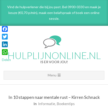
Skip
Vind de hulpverlener die bij jou past. Bel 0900-0330 en maak je
to
keuze (€0,70 p/min), maak een belafspraak
of boek een online
content
sessie.
Facebook
Twitter
LinkedIn
HULPLIJNONLINE.NL
WhatsApp
Delen
IS ER VOOR JOU!
Primary
Menu
Navigation
Menu
In 10 stappen naar mentale rust – Kirren Schnack
In
Informatie
,
Boekentips