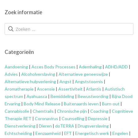
Zoek informatie
Categorieën
Aandoening
|
Acces Body Processes
|
Ademhaling
|
ADHD/ADD
|
Advies
|
Alcoholverslaving
|
Alternatieve geneeswijze
|
Alternatieve hulpverlening
|
Angst
|
Angststoornis
|
Aromatherapie
|
Ascensie
|
Assertiviteit
|
Atlantis
|
Autistisch
spectrum
|
Ayahuasca
|
Bemiddeling
|
Bewustwording
|
Bijna Dood
Ervaring
|
Body Mind Release
|
Buitenaards leven
|
Burn-out
|
Cannabisolie
|
Chemtrails
|
Chronische pijn
|
Coaching
|
Cognitieve
Therapie RET
|
Coronavirus
|
Counselling
|
Depressie
|
Dienstverlening
|
Dieren
|
doTERRA
|
Drugsverslaving
|
Echtscheiding
|
Eenzaamheid
|
EFT
|
Energetisch werk
|
Engelen
|