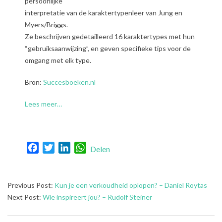
persoonlijke
interpretatie van de karaktertypenleer van Jung en
Myers/Briggs.
Ze beschrijven gedetailleerd 16 karaktertypes met hun
“gebruiksaanwijzing”, en geven specifieke tips voor de
omgang met elk type.
Bron:
Succesboeken.nl
Lees meer…
Facebook
Twitter
LinkedIn
WhatsApp
Delen
2024-
Previous Post:
Kun je een verkoudheid oplopen? – Daniel Roytas
12-
Next Post:
Wie inspireert jou? – Rudolf Steiner
12