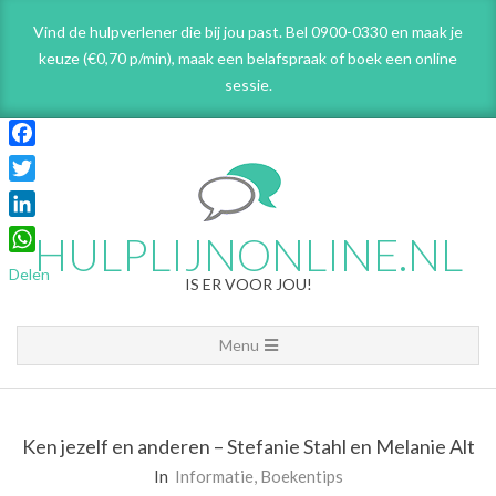
Skip
Vind de hulpverlener die bij jou past. Bel 0900-0330 en maak je
to
keuze (€0,70 p/min), maak een belafspraak
of boek een online
content
sessie.
Facebook
Twitter
LinkedIn
HULPLIJNONLINE.NL
WhatsApp
Delen
IS ER VOOR JOU!
Primary
Menu
Navigation
Menu
Ken jezelf en anderen – Stefanie Stahl en Melanie Alt
In
Informatie
,
Boekentips