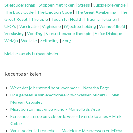
Stiefouderschap
|
Stoppen met roken
|
Stress
|
Suïcide preventie
|
The Body Code
|
The Emotion Code
|
The Great Awakening
|
The
Great Reset
|
Therapie
|
Touch for Health
|
Trauma Tekenen
|
UFO’s
|
Vaccinatie
|
Vaginisme
|
(V)echtscheiding
|
Vermoeidheid
|
Verslaving
|
Voeding
|
Voetreflexzone therapie
|
Voice Dialoque
|
Welzijn
|
Wietolie
|
Zelfheling
|
Zorg
Meld je aan als hulpaanbieder
Recente arikelen
Weet dat je bestemd bent voor meer – Natasha Page
Hoe genees je van emotioneel onvolwassen ouders? – Sian
Morgan-Crossley
Microben zijn niet onze vijand – Marizelle dr. Arce
Een einde aan de omgekeerde wereld van de kosmos – Mark
Gober
Van moeder tot remedies – Madeleine Meuwessen en Micha