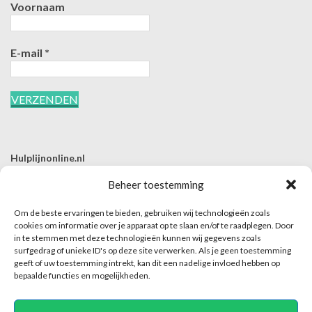
Voornaam
E-mail
*
Hulplijnonline.nl
T | 085-0657494
Beheer toestemming
E | info@hulplijnonline.nl
Om de beste ervaringen te bieden, gebruiken wij technologieën zoals
Contactformulier
cookies om informatie over je apparaat op te slaan en/of te raadplegen. Door
in te stemmen met deze technologieën kunnen wij gegevens zoals
Over Hulplijnonline.nl
surfgedrag of unieke ID's op deze site verwerken. Als je geen toestemming
Het team van Hulplijnonline.nl
geeft of uw toestemming intrekt, kan dit een nadelige invloed hebben op
bepaalde functies en mogelijkheden.