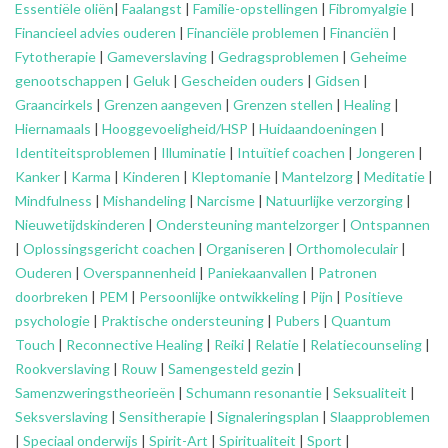
Essentiële oliën
|
Faalangst
|
Familie-opstellingen
|
Fibromyalgie
|
Financieel advies ouderen
|
Financiële problemen
|
Financiën
|
Fytotherapie
|
Gameverslaving
|
Gedragsproblemen
|
Geheime
genootschappen
|
Geluk
|
Gescheiden ouders
|
Gidsen
|
Graancirkels
|
Grenzen aangeven
|
Grenzen stellen
|
Healing
|
Hiernamaals
|
Hooggevoeligheid/HSP
|
Huidaandoeningen
|
Identiteitsproblemen
|
Illuminatie
|
Intuïtief coachen
|
Jongeren
|
Kanker
|
Karma
|
Kinderen
|
Kleptomanie
|
Mantelzorg
|
Meditatie
|
Mindfulness
|
Mishandeling
|
Narcisme
|
Natuurlijke verzorging
|
Nieuwetijdskinderen
|
Ondersteuning
mantelzorger
|
Ontspannen
|
Oplossingsgericht coachen
|
Organiseren
|
Orthomoleculair
|
Ouderen
|
Overspannenheid
|
Paniekaanvallen
|
Patronen
doorbreken
|
PEM
|
Persoonlijke ontwikkeling
|
Pijn
|
Positieve
psychologie
|
Praktische ondersteuning
|
Pubers
|
Quantum
Touch
|
Reconnective Healing
|
Reiki
|
Relatie
|
Relatiecounseling
|
Rookverslaving
|
Rouw
|
Samengesteld gezin
|
Samenzweringstheorieën
|
Schumann resonantie
|
Seksualiteit
|
Seksverslaving
|
Sensitherapie
|
Signaleringsplan
|
Slaapproblemen
|
Speciaal onderwijs
|
Spirit-Art
|
Spiritualiteit
|
Sport
|