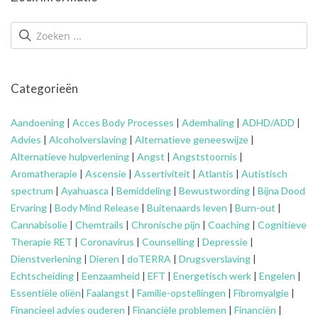
Categorieën
Aandoening
|
Acces Body Processes
|
Ademhaling
|
ADHD/ADD
|
Advies
|
Alcoholverslaving
|
Alternatieve geneeswijze
|
Alternatieve hulpverlening
|
Angst
|
Angststoornis
|
Aromatherapie
|
Ascensie
|
Assertiviteit
|
Atlantis
|
Autistisch
spectrum
|
Ayahuasca
|
Bemiddeling
|
Bewustwording
|
Bijna Dood
Ervaring
|
Body Mind Release
|
Buitenaards leven
|
Burn-out
|
Cannabisolie
|
Chemtrails
|
Chronische pijn
|
Coaching
|
Cognitieve
Therapie RET
|
Coronavirus
|
Counselling
|
Depressie
|
Dienstverlening
|
Dieren
|
doTERRA
|
Drugsverslaving
|
Echtscheiding
|
Eenzaamheid
|
EFT
|
Energetisch werk
|
Engelen
|
Essentiële oliën
|
Faalangst
|
Familie-opstellingen
|
Fibromyalgie
|
Financieel advies ouderen
|
Financiële problemen
|
Financiën
|