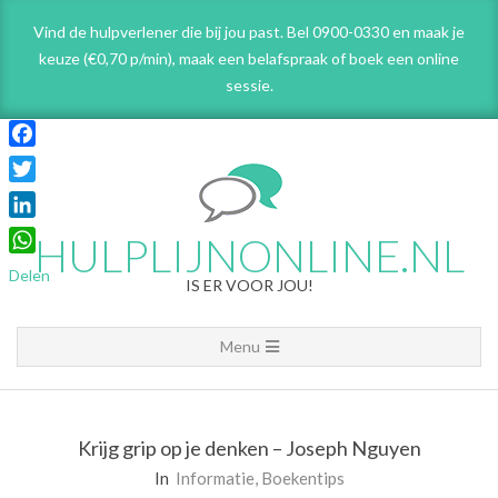
Skip
Vind de hulpverlener die bij jou past. Bel 0900-0330 en maak je
to
keuze (€0,70 p/min), maak een belafspraak
of boek een online
content
sessie.
Facebook
Twitter
LinkedIn
HULPLIJNONLINE.NL
WhatsApp
Delen
IS ER VOOR JOU!
Primary
Menu
Navigation
Menu
Krijg grip op je denken – Joseph Nguyen
In
Informatie
,
Boekentips