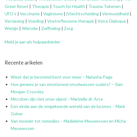
Great Reset
|
Therapie
|
Touch for Health
|
Trauma Tekenen
|
UFO’s
|
Vaccinatie
|
Vaginisme
|
(V)echtscheiding
|
Vermoeidheid
|
Verslaving
|
Voeding
|
Voetreflexzone therapie
|
Voice Dialoque
|
Welzijn
|
Wietolie
|
Zelfheling
|
Zorg
Meld je aan als hulpaanbieder
Recente arikelen
Weet dat je bestemd bent voor meer – Natasha Page
Hoe genees je van emotioneel onvolwassen ouders? – Sian
Morgan-Crossley
Microben zijn niet onze vijand – Marizelle dr. Arce
Een einde aan de omgekeerde wereld van de kosmos – Mark
Gober
Van moeder tot remedies – Madeleine Meuwessen en Micha
Meuwessen