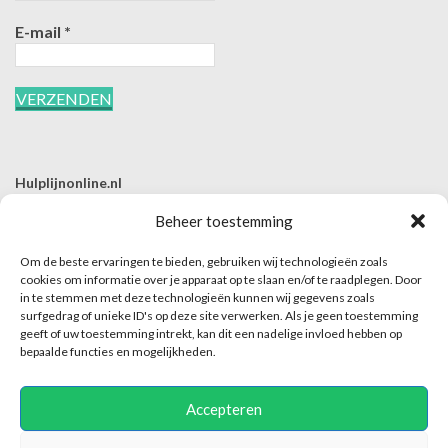
E-mail
*
Hulplijnonline.nl
T | 085-0657494
Beheer toestemming
E | info@hulplijnonline.nl
Om de beste ervaringen te bieden, gebruiken wij technologieën zoals
Contactformulier
cookies om informatie over je apparaat op te slaan en/of te raadplegen. Door
in te stemmen met deze technologieën kunnen wij gegevens zoals
Over Hulplijnonline.nl
surfgedrag of unieke ID's op deze site verwerken. Als je geen toestemming
Het team van Hulplijnonline.nl
geeft of uw toestemming intrekt, kan dit een nadelige invloed hebben op
bepaalde functies en mogelijkheden.
Accepteren