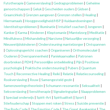
Fytotherapie
|
Gameverslaving
|
Gedragsproblemen
|
Geheime
genootschappen
|
Geluk
|
Gescheiden ouders
|
Gidsen
|
Graancirkels
|
Grenzen aangeven
|
Grenzen stellen
|
Healing
|
Hiernamaals
|
Hooggevoeligheid/HSP
|
Huidaandoeningen
|
Identiteitsproblemen
|
Illuminatie
|
Intuïtief coachen
|
Jongeren
|
Kanker
|
Karma
|
Kinderen
|
Kleptomanie
|
Mantelzorg
|
Meditatie
|
Mindfulness
|
Mishandeling
|
Narcisme
|
Natuurlijke verzorging
|
Nieuwetijdskinderen
|
Ondersteuning
mantelzorger
|
Ontspannen
|
Oplossingsgericht coachen
|
Organiseren
|
Orthomoleculair
|
Ouderen
|
Overspannenheid
|
Paniekaanvallen
|
Patronen
doorbreken
|
PEM
|
Persoonlijke ontwikkeling
|
Pijn
|
Positieve
psychologie
|
Praktische ondersteuning
|
Pubers
|
Quantum
Touch
|
Reconnective Healing
|
Reiki
|
Relatie
|
Relatiecounseling
|
Rookverslaving
|
Rouw
|
Samengesteld gezin
|
Samenzweringstheorieën
|
Schumann resonantie
|
Seksualiteit
|
Seksverslaving
|
Sensitherapie
|
Signaleringsplan
|
Slaapproblemen
|
Speciaal onderwijs
|
Spirit-Art
|
Spiritualiteit
|
Sport
|
Stiefouderschap
|
Stoppen met roken
|
Stress
|
Suïcide preventie
|
The Body Code
|
The Emotion Code
|
The Great Awakening
|
The