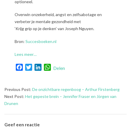
optioneel.
Overwin onzekerheid, angst en zelfsabotage en
verbeter je mentale gezondheid met
‘Krijg grip op je denken’ van Joseph Nguyen.
Bron:
Succesboeken.nl
Lees meer…
Facebook
Twitter
LinkedIn
WhatsApp
Delen
2023-
Previous Post:
De onzichtbare regenboog – Arthur Firstenberg
09-
Next Post:
Het gepeste brein – Jennifer Fraser en Jörgen van
19
Drunen
Geef een reactie