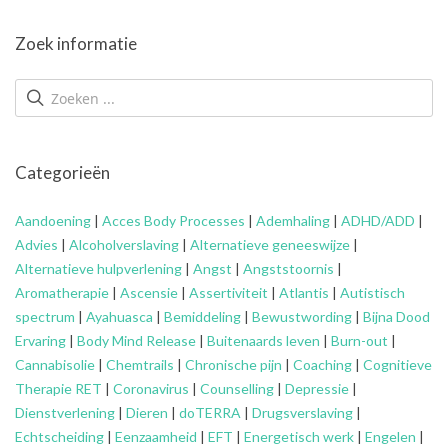
Zoek informatie
Categorieën
Aandoening
|
Acces Body Processes
|
Ademhaling
|
ADHD/ADD
|
Advies
|
Alcoholverslaving
|
Alternatieve geneeswijze
|
Alternatieve hulpverlening
|
Angst
|
Angststoornis
|
Aromatherapie
|
Ascensie
|
Assertiviteit
|
Atlantis
|
Autistisch
spectrum
|
Ayahuasca
|
Bemiddeling
|
Bewustwording
|
Bijna Dood
Ervaring
|
Body Mind Release
|
Buitenaards leven
|
Burn-out
|
Cannabisolie
|
Chemtrails
|
Chronische pijn
|
Coaching
|
Cognitieve
Therapie RET
|
Coronavirus
|
Counselling
|
Depressie
|
Dienstverlening
|
Dieren
|
doTERRA
|
Drugsverslaving
|
Echtscheiding
|
Eenzaamheid
|
EFT
|
Energetisch werk
|
Engelen
|