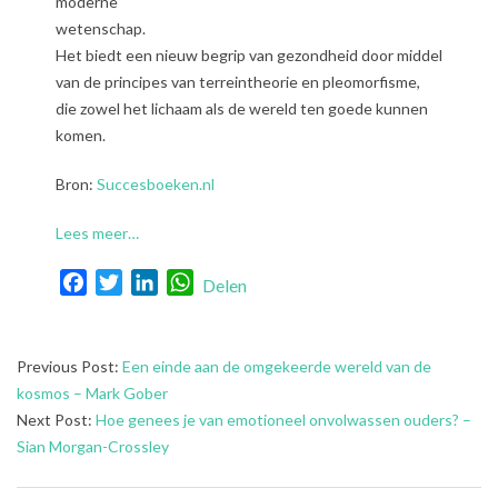
moderne
wetenschap.
Het biedt een nieuw begrip van gezondheid door middel
van de principes van terreintheorie en pleomorfisme,
die zowel het lichaam als de wereld ten goede kunnen
komen.
Bron:
Succesboeken.nl
Lees meer…
Facebook
Twitter
LinkedIn
WhatsApp
Delen
2026-
Previous Post:
Een einde aan de omgekeerde wereld van de
02-
kosmos – Mark Gober
12
Next Post:
Hoe genees je van emotioneel onvolwassen ouders? –
Sian Morgan-Crossley