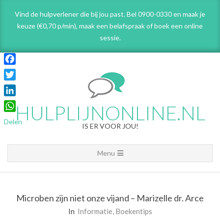
Skip
Vind de hulpverlener die bij jou past. Bel 0900-0330 en maak je
to
keuze (€0,70 p/min), maak een belafspraak
of boek een online
content
sessie.
Facebook
Twitter
LinkedIn
HULPLIJNONLINE.NL
WhatsApp
Delen
IS ER VOOR JOU!
Primary
Menu
Navigation
Menu
Microben zijn niet onze vijand – Marizelle dr. Arce
In
Informatie
,
Boekentips