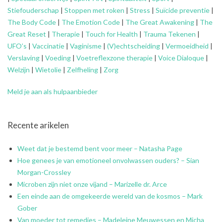
Stiefouderschap
|
Stoppen met roken
|
Stress
|
Suïcide preventie
|
The Body Code
|
The Emotion Code
|
The Great Awakening
|
The
Great Reset
|
Therapie
|
Touch for Health
|
Trauma Tekenen
|
UFO’s
|
Vaccinatie
|
Vaginisme
|
(V)echtscheiding
|
Vermoeidheid
|
Verslaving
|
Voeding
|
Voetreflexzone therapie
|
Voice Dialoque
|
Welzijn
|
Wietolie
|
Zelfheling
|
Zorg
Meld je aan als hulpaanbieder
Recente arikelen
Weet dat je bestemd bent voor meer – Natasha Page
Hoe genees je van emotioneel onvolwassen ouders? – Sian
Morgan-Crossley
Microben zijn niet onze vijand – Marizelle dr. Arce
Een einde aan de omgekeerde wereld van de kosmos – Mark
Gober
Van moeder tot remedies – Madeleine Meuwessen en Micha