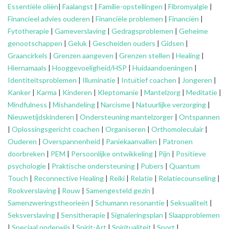
Essentiële oliën
|
Faalangst
|
Familie-opstellingen
|
Fibromyalgie
|
Financieel advies ouderen
|
Financiële problemen
|
Financiën
|
Fytotherapie
|
Gameverslaving
|
Gedragsproblemen
|
Geheime
genootschappen
|
Geluk
|
Gescheiden ouders
|
Gidsen
|
Graancirkels
|
Grenzen aangeven
|
Grenzen stellen
|
Healing
|
Hiernamaals
|
Hooggevoeligheid/HSP
|
Huidaandoeningen
|
Identiteitsproblemen
|
Illuminatie
|
Intuïtief coachen
|
Jongeren
|
Kanker
|
Karma
|
Kinderen
|
Kleptomanie
|
Mantelzorg
|
Meditatie
|
Mindfulness
|
Mishandeling
|
Narcisme
|
Natuurlijke verzorging
|
Nieuwetijdskinderen
|
Ondersteuning
mantelzorger
|
Ontspannen
|
Oplossingsgericht coachen
|
Organiseren
|
Orthomoleculair
|
Ouderen
|
Overspannenheid
|
Paniekaanvallen
|
Patronen
doorbreken
|
PEM
|
Persoonlijke ontwikkeling
|
Pijn
|
Positieve
psychologie
|
Praktische ondersteuning
|
Pubers
|
Quantum
Touch
|
Reconnective Healing
|
Reiki
|
Relatie
|
Relatiecounseling
|
Rookverslaving
|
Rouw
|
Samengesteld gezin
|
Samenzweringstheorieën
|
Schumann resonantie
|
Seksualiteit
|
Seksverslaving
|
Sensitherapie
|
Signaleringsplan
|
Slaapproblemen
|
Speciaal onderwijs
|
Spirit-Art
|
Spiritualiteit
|
Sport
|