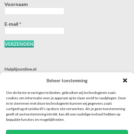
Voornaam
E-mail
*
Hulplijnonline.nl
T | 085-0657494
Beheer toestemming
E | info@hulplijnonline.nl
Om de beste ervaringen te bieden, gebruiken wij technologieën zoals
Contactformulier
cookies om informatie over je apparaat op te slaan en/of te raadplegen. Door
in te stemmen met deze technologieën kunnen wij gegevens zoals
Over Hulplijnonline.nl
surfgedrag of unieke ID's op deze site verwerken. Als je geen toestemming
Het team van Hulplijnonline.nl
geeft of uw toestemming intrekt, kan dit een nadelige invloed hebben op
bepaalde functies en mogelijkheden.