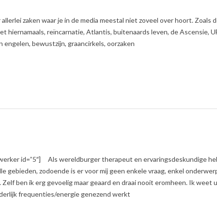
lerlei zaken waar je in de media meestal niet zoveel over hoort. Zoals 
et hiernamaals, reïncarnatie, Atlantis, buitenaards leven, de Ascensie, U
 engelen, bewustzijn, graancirkels, oorzaken
werker id=”5″] Als wereldburger therapeut en ervaringsdeskundige heb
alle gebieden, zodoende is er voor mij geen enkele vraag, enkel onderwer
Zelf ben ik erg gevoelig maar geaard en draai nooit eromheen. Ik weet u
derlijk frequenties/energie genezend werkt