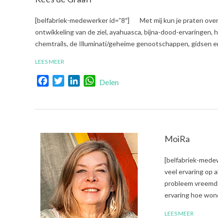
2017-
[belfabriek-medewerker id=”8″] Met mij kun je praten over al
10-
ontwikkeling van de ziel, ayahuasca, bijna-dood-ervaringen, h
13
chemtrails, de Illuminati/geheime genootschappen, gidsen en
LEES MEER
Facebook
Twitter
LinkedIn
WhatsApp
Delen
MoiRa
2017-
[belfabriek-mede
10-
veel ervaring op 
06
probleem vreemd. 
ervaring hoe won
LEES MEER