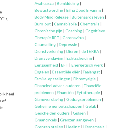
Ayahuasca
|
Bemiddeling
|
Bewustwording
|
Bijna Dood Ervaring
|
de
Body Mind Release
|
Buitenaards leven
|
FO’s,
Burn-out
|
Cannabisolie
|
Chemtrails
|
Chronische pijn
|
Coaching
|
Cognitieve
Therapie RET
|
Coronavirus
|
Counselling
|
Depressie
|
Dienstverlening
|
Dieren
|
doTERRA
|
Drugsverslaving
|
Echtscheiding
|
Eenzaamheid
|
EFT
|
Energetisch werk
|
Engelen
|
Essentiële oliën
|
Faalangst
|
Familie-opstellingen
|
Fibromyalgie
|
Financieel advies ouderen
|
Financiële
problemen
|
Financiën
|
Fytotherapie
|
 ik heel
Gameverslaving
|
Gedragsproblemen
|
p of
Geheime genootschappen
|
Geluk
|
it
Gescheiden ouders
|
Gidsen
|
Graancirkels
|
Grenzen aangeven
|
Grenzen stellen
|
Healing
|
Hiernamaals
|