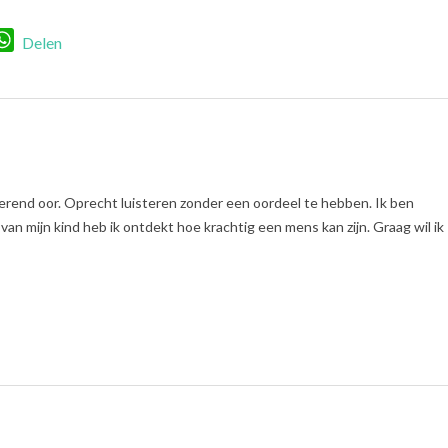
r
nkedIn
WhatsApp
Delen
erend oor. Oprecht luisteren zonder een oordeel te hebben. Ik ben
n mijn kind heb ik ontdekt hoe krachtig een mens kan zijn. Graag wil ik