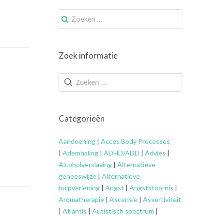
Zoek
naar:
Zoek informatie
Categorieën
Aandoening
|
Acces Body Processes
|
Ademhaling
|
ADHD/ADD
|
Advies
|
Alcoholverslaving
|
Alternatieve
geneeswijze
|
Alternatieve
hulpverlening
|
Angst
|
Angststoornis
|
Aromatherapie
|
Ascensie
|
Assertiviteit
|
Atlantis
|
Autistisch spectrum
|