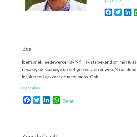
LEES MEER
Facebook
Twitte
Li
Bea
2017-
[belfabriek-medewerker id=”9″] Ik sta bekend om mijn luist
10-
ervaringsdeskundige op het gebied van rouwen. Na de dood va
16
inspirerend zijn voor de medemens. Ook
LEES MEER
Facebook
Twitter
LinkedIn
WhatsApp
Delen
Kees de Graaff