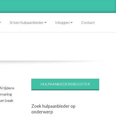
Ik ben hulpaanbieder
Inloggen
Contact
HULPAANBIEDERSREGISTER
l tijdens
ervaring
aan (vaak
Zoek hulpaanbieder op
onderwerp