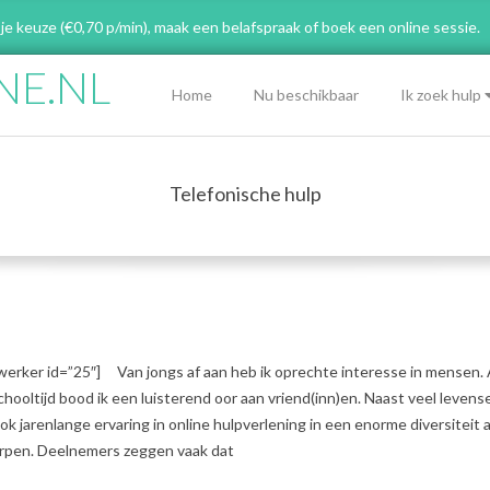
 je keuze (€0,70 p/min), maak een belafspraak
of boek een online sessie.
NE.NL
Primary
Home
Nu beschikbaar
Ik zoek hulp
Navigation
Menu
Telefonische hulp
erker id=”25″] Van jongs af aan heb ik oprechte interesse in mensen. A
chooltijd bood ik een luisterend oor aan vriend(inn)en. Naast veel levens
ok jarenlange ervaring in online hulpverlening in een enorme diversiteit 
rpen. Deelnemers zeggen vaak dat