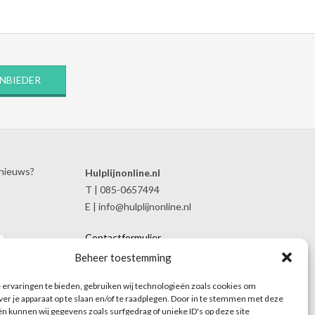
ANBIEDER
 nieuws?
Hulplijnonline.nl
T | 085-0657494
E | info@hulplijnonline.nl
Contactformulier
Over Hulplijnonline.nl
Beheer toestemming
Het team van Hulplijnonline.nl
ervaringen te bieden, gebruiken wij technologieën zoals cookies om
ver je apparaat op te slaan en/of te raadplegen. Door in te stemmen met deze
n kunnen wij gegevens zoals surfgedrag of unieke ID's op deze site