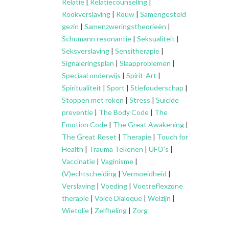
Relatie
|
Relatiecounseling
|
Rookverslaving
|
Rouw
|
Samengesteld
gezin
|
Samenzweringstheorieën
|
Schumann resonantie
|
Seksualiteit
|
Seksverslaving
|
Sensitherapie
|
Signaleringsplan
|
Slaapproblemen
|
Speciaal onderwijs
|
Spirit-Art
|
Spiritualiteit
|
Sport
|
Stiefouderschap
|
Stoppen met roken
|
Stress
|
Suïcide
preventie
|
The Body Code
|
The
Emotion Code
|
The Great Awakening
|
The Great Reset
|
Therapie
|
Touch for
Health
|
Trauma Tekenen
|
UFO’s
|
Vaccinatie
|
Vaginisme
|
(V)echtscheiding
|
Vermoeidheid
|
Verslaving
|
Voeding
|
Voetreflexzone
therapie
|
Voice Dialoque
|
Welzijn
|
Wietolie
|
Zelfheling
|
Zorg