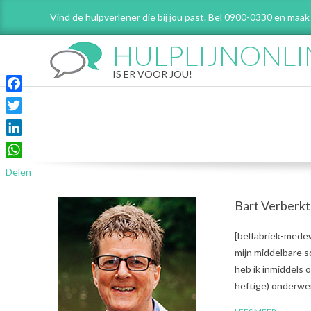
Skip
Vind de hulpverlener die bij jou past. Bel 0900-0330 en maak
to
content
HULPLIJNONLI
IS ER VOOR JOU!
Facebook
Twitter
LinkedIn
WhatsApp
Delen
Bart Verberkt
2018-
[belfabriek-medew
01-
mijn middelbare s
18
heb ik inmiddels o
heftige) onderwe