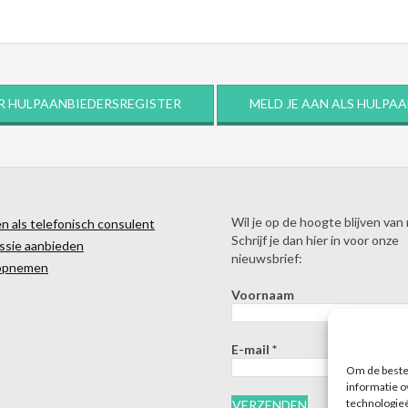
R HULPAANBIEDERSREGISTER
MELD JE AAN ALS HULPA
Wil je op de hoogte blijven van
 als telefonisch consulent
Schrijf je dan hier in voor onze
ssie aanbieden
nieuwsbrief:
opnemen
Voornaam
E-mail
*
Om de beste 
informatie o
technologieë