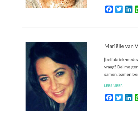
Facebook
Twitte
Li
Mariëlle van 
2017-
[belfabriek-medew
09-
vraag? Bel me geru
26
samen. Samen ben 
LEES MEER
Facebook
Twitte
Li