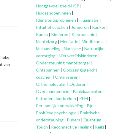
Hooggevoeligheid/HSP
|
Huidaandoeningen
|
Identiteitsproblemen
|
Illuminatie
|
Intuïtief coachen
|
Jongeren
|
Kanker
|
Karma
|
Kinderen
|
Kleptomanie
|
Mantelzorg
|
Meditatie
|
Mindfulness
|
Mishandeling
|
Narcisme
|
Natuurlijke
verzorging
|
Nieuwetijdskinderen
|
ifieke
Ondersteuning
mantelzorger
|
ht van
Ontspannen
|
Oplossingsgericht
coachen
|
Organiseren
|
Orthomoleculair
|
Ouderen
|
Overspannenheid
|
Paniekaanvallen
|
Patronen doorbreken
|
PEM
|
Persoonlijke ontwikkeling
|
Pijn
|
Positieve psychologie
|
Praktische
ondersteuning
|
Pubers
|
Quantum
Touch
|
Reconnective Healing
|
Reiki
|