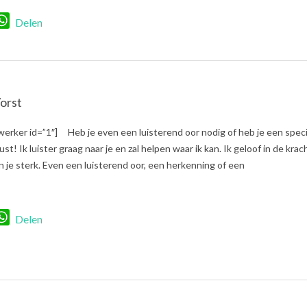
r
nkedIn
WhatsApp
Delen
Vorst
erker id=”1″] Heb je even een luisterend oor nodig of heb je een spec
st! Ik luister graag naar je en zal helpen waar ik kan. Ik geloof in de krac
je sterk. Even een luisterend oor, een herkenning of een
r
nkedIn
WhatsApp
Delen