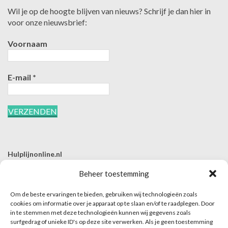
Wil je op de hoogte blijven van nieuws? Schrijf je dan hier in
voor onze nieuwsbrief:
Voornaam
E-mail
*
Hulplijnonline.nl
T | 085-0657494
Beheer toestemming
E | info@hulplijnonline.nl
Om de beste ervaringen te bieden, gebruiken wij technologieën zoals
Contactformulier
cookies om informatie over je apparaat op te slaan en/of te raadplegen. Door
in te stemmen met deze technologieën kunnen wij gegevens zoals
Over Hulplijnonline.nl
surfgedrag of unieke ID's op deze site verwerken. Als je geen toestemming
Het team van Hulplijnonline.nl