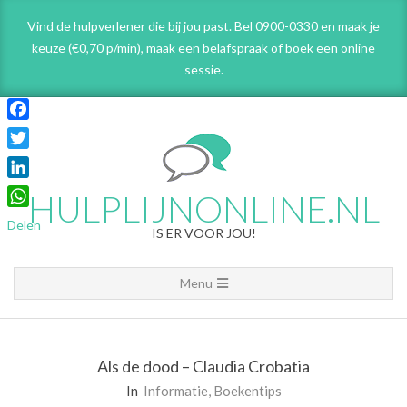
Skip
Vind de hulpverlener die bij jou past. Bel 0900-0330 en maak je
to
keuze (€0,70 p/min), maak een belafspraak
of boek een online
content
sessie.
Facebook
Twitter
LinkedIn
HULPLIJNONLINE.NL
WhatsApp
Delen
IS ER VOOR JOU!
Primary
Menu
Navigation
Menu
Als de dood – Claudia Crobatia
In
Informatie
,
Boekentips