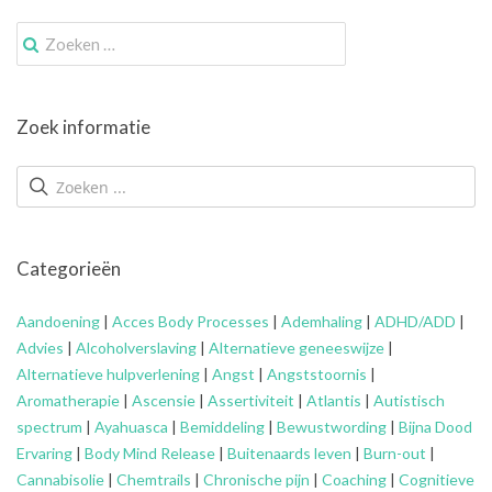
Zoek
naar:
Zoek informatie
Categorieën
Aandoening
|
Acces Body Processes
|
Ademhaling
|
ADHD/ADD
|
Advies
|
Alcoholverslaving
|
Alternatieve geneeswijze
|
Alternatieve hulpverlening
|
Angst
|
Angststoornis
|
Aromatherapie
|
Ascensie
|
Assertiviteit
|
Atlantis
|
Autistisch
spectrum
|
Ayahuasca
|
Bemiddeling
|
Bewustwording
|
Bijna Dood
Ervaring
|
Body Mind Release
|
Buitenaards leven
|
Burn-out
|
Cannabisolie
|
Chemtrails
|
Chronische pijn
|
Coaching
|
Cognitieve