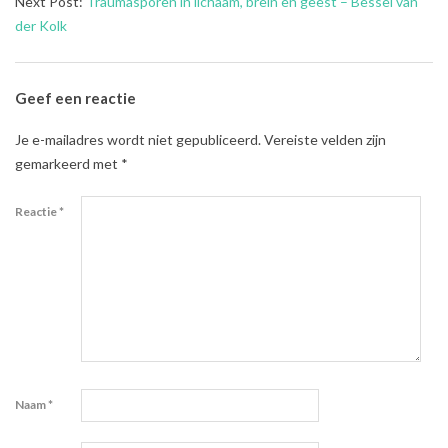
20
Next Post:
Traumasporen in lichaam, brein en geest – Bessel van
der Kolk
Geef een reactie
Je e-mailadres wordt niet gepubliceerd.
Vereiste velden zijn
gemarkeerd met
*
Reactie
*
Naam
*