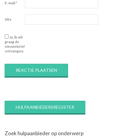
E-mail
*
Site
Ja, ik wil
graag de
nieuwsbrief
ontvangen.
HULPAANBIEDERSREGISTER
Zoek hulpaanbieder op onderwerp