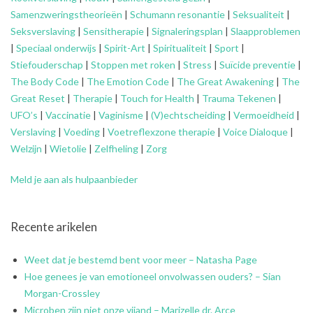
Samenzweringstheorieën
|
Schumann resonantie
|
Seksualiteit
|
Seksverslaving
|
Sensitherapie
|
Signaleringsplan
|
Slaapproblemen
|
Speciaal onderwijs
|
Spirit-Art
|
Spiritualiteit
|
Sport
|
Stiefouderschap
|
Stoppen met roken
|
Stress
|
Suïcide preventie
|
The Body Code
|
The Emotion Code
|
The Great Awakening
|
The
Great Reset
|
Therapie
|
Touch for Health
|
Trauma Tekenen
|
UFO’s
|
Vaccinatie
|
Vaginisme
|
(V)echtscheiding
|
Vermoeidheid
|
Verslaving
|
Voeding
|
Voetreflexzone therapie
|
Voice Dialoque
|
Welzijn
|
Wietolie
|
Zelfheling
|
Zorg
Meld je aan als hulpaanbieder
Recente arikelen
Weet dat je bestemd bent voor meer – Natasha Page
Hoe genees je van emotioneel onvolwassen ouders? – Sian
Morgan-Crossley
Microben zijn niet onze vijand – Marizelle dr. Arce