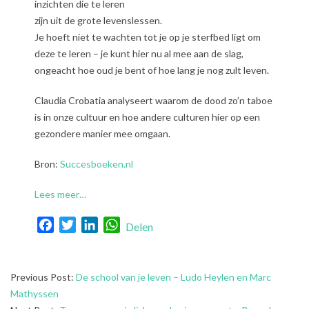
inzichten die te leren
zijn uit de grote levenslessen.
Je hoeft niet te wachten tot je op je sterfbed ligt om
deze te leren – je kunt hier nu al mee aan de slag,
ongeacht hoe oud je bent of hoe lang je nog zult leven.
Claudia Crobatia analyseert waarom de dood zo’n taboe
is in onze cultuur en hoe andere culturen hier op een
gezondere manier mee omgaan.
Bron:
Succesboeken.nl
Lees meer…
Facebook
Twitter
LinkedIn
WhatsApp
Delen
2022-
Previous Post:
De school van je leven – Ludo Heylen en Marc
09-
Mathyssen