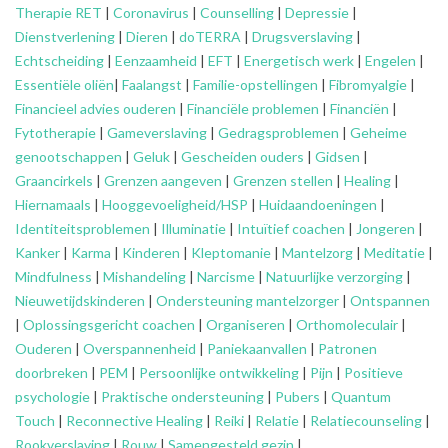
Therapie RET
|
Coronavirus
|
Counselling
|
Depressie
|
Dienstverlening
|
Dieren
|
doTERRA
|
Drugsverslaving
|
Echtscheiding
|
Eenzaamheid
|
EFT
|
Energetisch werk
|
Engelen
|
Essentiële oliën
|
Faalangst
|
Familie-opstellingen
|
Fibromyalgie
|
Financieel advies ouderen
|
Financiële problemen
|
Financiën
|
Fytotherapie
|
Gameverslaving
|
Gedragsproblemen
|
Geheime
genootschappen
|
Geluk
|
Gescheiden ouders
|
Gidsen
|
Graancirkels
|
Grenzen aangeven
|
Grenzen stellen
|
Healing
|
Hiernamaals
|
Hooggevoeligheid/HSP
|
Huidaandoeningen
|
Identiteitsproblemen
|
Illuminatie
|
Intuïtief coachen
|
Jongeren
|
Kanker
|
Karma
|
Kinderen
|
Kleptomanie
|
Mantelzorg
|
Meditatie
|
Mindfulness
|
Mishandeling
|
Narcisme
|
Natuurlijke verzorging
|
Nieuwetijdskinderen
|
Ondersteuning
mantelzorger
|
Ontspannen
|
Oplossingsgericht coachen
|
Organiseren
|
Orthomoleculair
|
Ouderen
|
Overspannenheid
|
Paniekaanvallen
|
Patronen
doorbreken
|
PEM
|
Persoonlijke ontwikkeling
|
Pijn
|
Positieve
psychologie
|
Praktische ondersteuning
|
Pubers
|
Quantum
Touch
|
Reconnective Healing
|
Reiki
|
Relatie
|
Relatiecounseling
|
Rookverslaving
|
Rouw
|
Samengesteld gezin
|