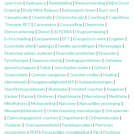
spectrum
|
Ayahuasca
|
Bemiddeling
|
Bewustwording
|
Bijna Dood
Ervaring
|
Body Mind Release
|
Buitenaards leven
|
Burn-out
|
Cannabisolie
|
Chemtrails
|
Chronische pijn
|
Coaching
|
Cognitieve
Therapie RET
|
Coronavirus
|
Counselling
|
Depressie
|
Dienstverlening
|
Dieren
|
doTERRA
|
Drugsverslaving
|
Echtscheiding
|
Eenzaamheid
|
EFT
|
Energetisch werk
|
Engelen
|
Essentiële oliën
|
Faalangst
|
Familie-opstellingen
|
Fibromyalgie
|
Financieel advies ouderen
|
Financiële problemen
|
Financiën
|
Fytotherapie
|
Gameverslaving
|
Gedragsproblemen
|
Geheime
genootschappen
|
Geluk
|
Gescheiden ouders
|
Gidsen
|
Graancirkels
|
Grenzen aangeven
|
Grenzen stellen
|
Healing
|
Hiernamaals
|
Hooggevoeligheid/HSP
|
Huidaandoeningen
|
Identiteitsproblemen
|
Illuminatie
|
Intuïtief coachen
|
Jongeren
|
Kanker
|
Karma
|
Kinderen
|
Kleptomanie
|
Mantelzorg
|
Meditatie
|
Mindfulness
|
Mishandeling
|
Narcisme
|
Natuurlijke verzorging
|
Nieuwetijdskinderen
|
Ondersteuning
mantelzorger
|
Ontspannen
|
Oplossingsgericht coachen
|
Organiseren
|
Orthomoleculair
|
Ouderen
|
Overspannenheid
|
Paniekaanvallen
|
Patronen
doorbreken
|
PEM
|
Persoonlijke ontwikkeling
|
Pijn
|
Positieve