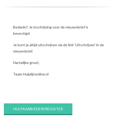
Bedankt! Je inschrijving voor de nieuwsbrief is
bevestigd.
Je kunt je altijd uitschrijven via de link ‘Uitschrijven’ in de
nieuwsbrief.
Hartelijke groet,
Team Hulplijnonline.nl
2018-
03-
18
HULPAANBIEDERSREGISTER