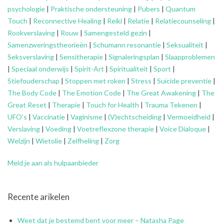
psychologie
|
Praktische ondersteuning
|
Pubers
|
Quantum
Touch
|
Reconnective Healing
|
Reiki
|
Relatie
|
Relatiecounseling
|
Rookverslaving
|
Rouw
|
Samengesteld gezin
|
Samenzweringstheorieën
|
Schumann resonantie
|
Seksualiteit
|
Seksverslaving
|
Sensitherapie
|
Signaleringsplan
|
Slaapproblemen
|
Speciaal onderwijs
|
Spirit-Art
|
Spiritualiteit
|
Sport
|
Stiefouderschap
|
Stoppen met roken
|
Stress
|
Suïcide preventie
|
The Body Code
|
The Emotion Code
|
The Great Awakening
|
The
Great Reset
|
Therapie
|
Touch for Health
|
Trauma Tekenen
|
UFO’s
|
Vaccinatie
|
Vaginisme
|
(V)echtscheiding
|
Vermoeidheid
|
Verslaving
|
Voeding
|
Voetreflexzone therapie
|
Voice Dialoque
|
Welzijn
|
Wietolie
|
Zelfheling
|
Zorg
Meld je aan als hulpaanbieder
Recente arikelen
Weet dat je bestemd bent voor meer – Natasha Page