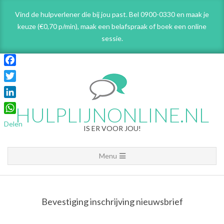
Skip
Vind de hulpverlener die bij jou past. Bel 0900-0330 en maak je
to
keuze (€0,70 p/min), maak een belafspraak
of boek een online
content
sessie.
Facebook
Twitter
LinkedIn
HULPLIJNONLINE.NL
WhatsApp
Delen
IS ER VOOR JOU!
Primary
Menu
Navigation
Menu
Bevestiging inschrijving nieuwsbrief