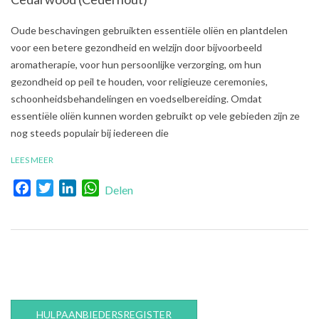
2021-
Oude beschavingen gebruikten essentiële oliën en plantdelen
07-
voor een betere gezondheid en welzijn door bijvoorbeeld
05
aromatherapie, voor hun persoonlijke verzorging, om hun
gezondheid op peil te houden, voor religieuze ceremonies,
schoonheidsbehandelingen en voedselbereiding. Omdat
essentiële oliën kunnen worden gebruikt op vele gebieden zijn ze
nog steeds populair bij iedereen die
LEES MEER
Facebook
Twitter
LinkedIn
WhatsApp
Delen
HULPAANBIEDERSREGISTER