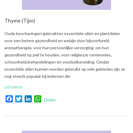
Thyme (Tijm)
2021-
Oude beschavingen gebruikten essentiële oliën en plantdelen
08-
voor een betere gezondheid en welzijn door bijvoorbeeld
02
aromatherapie, voor hun persoonlijke verzorging, om hun
gezondheid op peil te houden, voor religieuze ceremonies,
schoonheidsbehandelingen en voedselbereiding. Omdat
essentiële oliën kunnen worden gebruikt op vele gebieden zijn ze
nog steeds populair bij iedereen die
LEES MEER
Facebook
Twitter
LinkedIn
WhatsApp
Delen