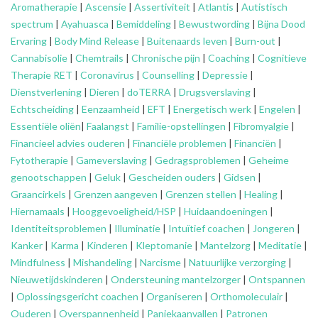
Aromatherapie
|
Ascensie
|
Assertiviteit
|
Atlantis
|
Autistisch
spectrum
|
Ayahuasca
|
Bemiddeling
|
Bewustwording
|
Bijna Dood
Ervaring
|
Body Mind Release
|
Buitenaards leven
|
Burn-out
|
Cannabisolie
|
Chemtrails
|
Chronische pijn
|
Coaching
|
Cognitieve
Therapie RET
|
Coronavirus
|
Counselling
|
Depressie
|
Dienstverlening
|
Dieren
|
doTERRA
|
Drugsverslaving
|
Echtscheiding
|
Eenzaamheid
|
EFT
|
Energetisch werk
|
Engelen
|
Essentiële oliën
|
Faalangst
|
Familie-opstellingen
|
Fibromyalgie
|
Financieel advies ouderen
|
Financiële problemen
|
Financiën
|
Fytotherapie
|
Gameverslaving
|
Gedragsproblemen
|
Geheime
genootschappen
|
Geluk
|
Gescheiden ouders
|
Gidsen
|
Graancirkels
|
Grenzen aangeven
|
Grenzen stellen
|
Healing
|
Hiernamaals
|
Hooggevoeligheid/HSP
|
Huidaandoeningen
|
Identiteitsproblemen
|
Illuminatie
|
Intuïtief coachen
|
Jongeren
|
Kanker
|
Karma
|
Kinderen
|
Kleptomanie
|
Mantelzorg
|
Meditatie
|
Mindfulness
|
Mishandeling
|
Narcisme
|
Natuurlijke verzorging
|
Nieuwetijdskinderen
|
Ondersteuning
mantelzorger
|
Ontspannen
|
Oplossingsgericht coachen
|
Organiseren
|
Orthomoleculair
|
Ouderen
|
Overspannenheid
|
Paniekaanvallen
|
Patronen