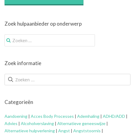
Zoek hulpaanbieder op onderwerp
Zoek
naar:
Zoek informatie
Categorieën
Aandoening
|
Acces Body Processes
|
Ademhaling
|
ADHD/ADD
|
Advies
|
Alcoholverslaving
|
Alternatieve geneeswijze
|
Alternatieve hulpverlening
|
Angst
|
Angststoornis
|