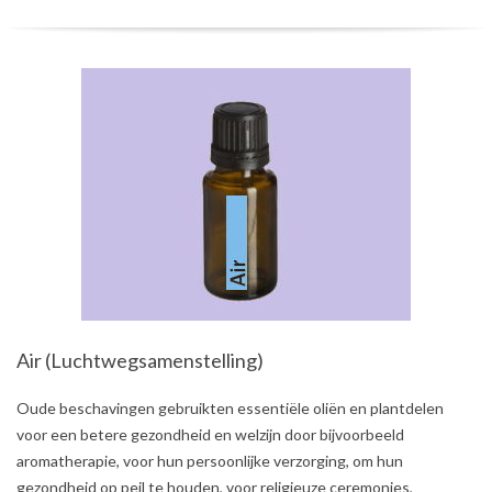
Air (Luchtwegsamenstelling)
2021-
Oude beschavingen gebruikten essentiële oliën en plantdelen
08-
voor een betere gezondheid en welzijn door bijvoorbeeld
03
aromatherapie, voor hun persoonlijke verzorging, om hun
gezondheid op peil te houden, voor religieuze ceremonies,