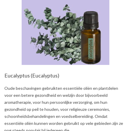
Eucalyptus (Eucalyptus)
2021-
Oude beschavingen gebruikten essentiële oliën en plantdelen
07-
voor een betere gezondheid en welzijn door bijvoorbeeld
31
aromatherapie, voor hun persoonlijke verzorging, om hun
gezondheid op peil te houden, voor religieuze ceremonies,
schoonheidsbehandelingen en voedselbereiding. Omdat
essentiële oliën kunnen worden gebruikt op vele gebieden zijn ze
nog steeds populair bij iedereen die