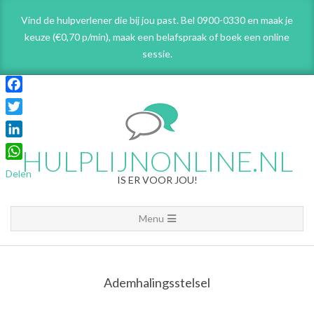
Skip
Vind de hulpverlener die bij jou past. Bel 0900-0330 en maak je
to
keuze (€0,70 p/min), maak een belafspraak
of boek een online
content
sessie.
Facebook
Twitter
LinkedIn
HULPLIJNONLINE.NL
WhatsApp
Delen
IS ER VOOR JOU!
Primary
Menu
Navigation
Menu
Ademhalingsstelsel