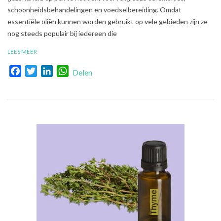
schoonheidsbehandelingen en voedselbereiding. Omdat
essentiële oliën kunnen worden gebruikt op vele gebieden zijn ze
nog steeds populair bij iedereen die
LEES MEER
Facebook
Twitter
LinkedIn
WhatsApp
Delen