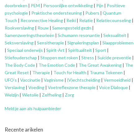
doorbreken
|
PEM
|
Persoonlijke ontwikkeling
|
Pijn
|
Positieve
psychologie
|
Praktische ondersteuning
|
Pubers
|
Quantum
Touch
|
Reconnective Healing
|
Reiki
|
Relatie
|
Relatiecounseling
|
Rookverslaving
|
Rouw
|
Samengesteld gezin
|
Samenzweringstheorieën
|
Schumann resonantie
|
Seksualiteit
|
Seksverslaving
|
Sensitherapie
|
Signaleringsplan
|
Slaapproblemen
|
Speciaal onderwijs
|
Spirit-Art
|
Spiritualiteit
|
Sport
|
Stiefouderschap
|
Stoppen met roken
|
Stress
|
Suïcide preventie
|
The Body Code
|
The Emotion Code
|
The Great Awakening
|
The
Great Reset
|
Therapie
|
Touch for Health
|
Trauma Tekenen
|
UFO’s
|
Vaccinatie
|
Vaginisme
|
(V)echtscheiding
|
Vermoeidheid
|
Verslaving
|
Voeding
|
Voetreflexzone therapie
|
Voice Dialoque
|
Welzijn
|
Wietolie
|
Zelfheling
|
Zorg
Meld je aan als hulpaanbieder
Recente arikelen