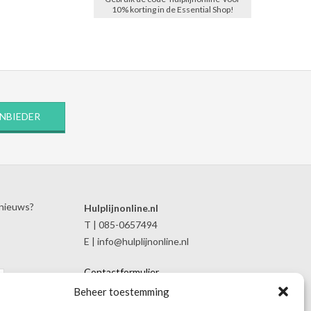
10% korting in de Essential Shop!
ANBIEDER
 nieuws?
Hulplijnonline.nl
T | 085-0657494
E | info@hulplijnonline.nl
Contactformulier
Over Hulplijnonline.nl
Beheer toestemming
Het team van Hulplijnonline.nl