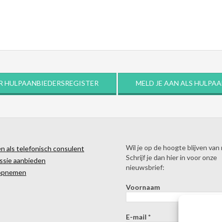
R HULPAANBIEDERSREGISTER
MELD JE AAN ALS HULPA
Wil je op de hoogte blijven van
 als telefonisch consulent
Schrijf je dan hier in voor onze
ssie aanbieden
nieuwsbrief:
opnemen
Voornaam
E-mail
*