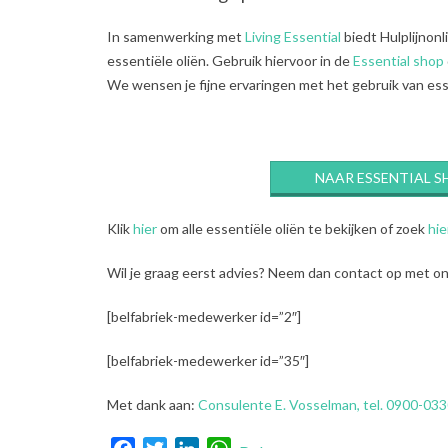
In samenwerking met
Living Essential
biedt Hulplijnonl
essentiële oliën. Gebruik hiervoor in de
Essential shop
We wensen je fijne ervaringen met het gebruik van ess
NAAR ESSENTIAL S
Klik
hier
om alle essentiële oliën te bekijken of zoek
hie
Wil je graag eerst advies? Neem dan contact op met onz
[belfabriek-medewerker id=”2″]
[belfabriek-medewerker id=”35″]
Met dank aan:
Consulente E. Vosselman, tel. 0900-033