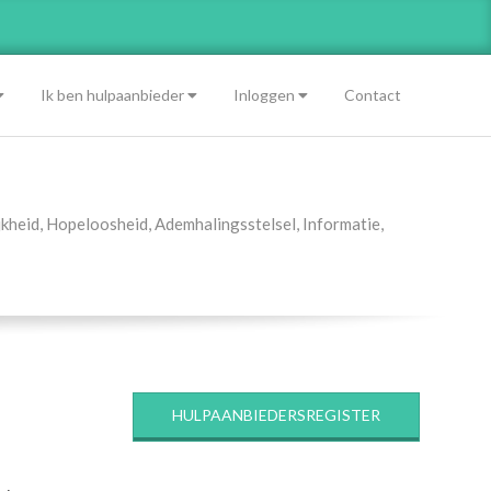
Ik ben hulpaanbieder
Inloggen
Contact
jkheid
,
Hopeloosheid
,
Ademhalingsstelsel
,
Informatie
,
HULPAANBIEDERSREGISTER