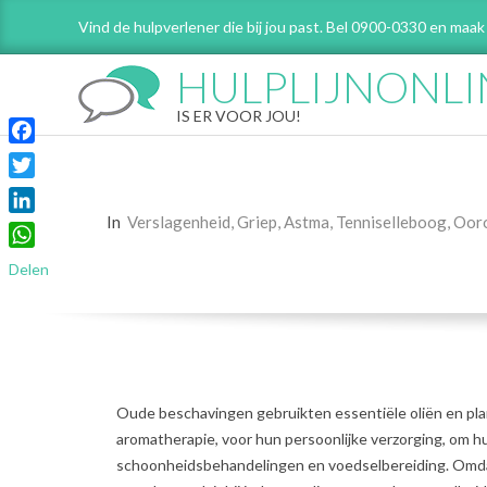
Skip
Vind de hulpverlener die bij jou past. Bel 0900-0330 en maak
to
content
HULPLIJNONLI
IS ER VOOR JOU!
Facebook
Twitter
In
Verslagenheid
,
Griep
,
Astma
,
Tenniselleboog
,
Ooro
LinkedIn
WhatsApp
Delen
Oude beschavingen gebruikten essentiële oliën en pla
aromatherapie, voor hun persoonlijke verzorging, om h
schoonheidsbehandelingen en voedselbereiding. Omdat