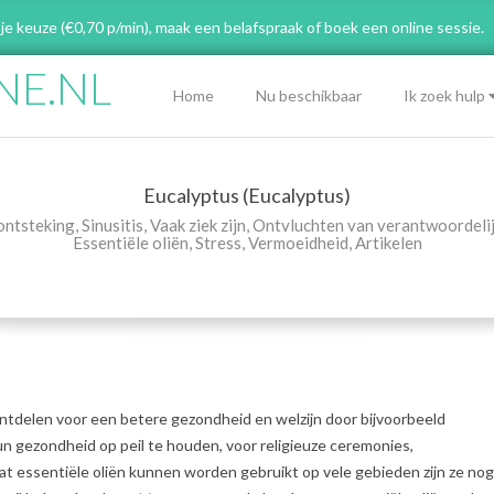
 je keuze (€0,70 p/min), maak een belafspraak
of boek een online sessie.
NE.NL
Primary
Home
Nu beschikbaar
Ik zoek hulp
Navigation
Menu
Eucalyptus (Eucalyptus)
ntsteking
,
Sinusitis
,
Vaak ziek zijn
,
Ontvluchten van verantwoordeli
Essentiële oliën
,
Stress
,
Vermoeidheid
,
Artikelen
ntdelen voor een betere gezondheid en welzijn door bijvoorbeeld
un gezondheid op peil te houden, voor religieuze ceremonies,
 essentiële oliën kunnen worden gebruikt op vele gebieden zijn ze nog