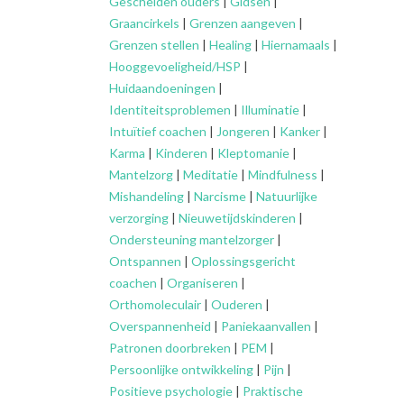
Gescheiden ouders
|
Gidsen
|
Graancirkels
|
Grenzen aangeven
|
Grenzen stellen
|
Healing
|
Hiernamaals
|
Hooggevoeligheid/HSP
|
Huidaandoeningen
|
Identiteitsproblemen
|
Illuminatie
|
Intuïtief coachen
|
Jongeren
|
Kanker
|
Karma
|
Kinderen
|
Kleptomanie
|
Mantelzorg
|
Meditatie
|
Mindfulness
|
Mishandeling
|
Narcisme
|
Natuurlijke
verzorging
|
Nieuwetijdskinderen
|
Ondersteuning
mantelzorger
|
Ontspannen
|
Oplossingsgericht
coachen
|
Organiseren
|
Orthomoleculair
|
Ouderen
|
Overspannenheid
|
Paniekaanvallen
|
Patronen doorbreken
|
PEM
|
Persoonlijke ontwikkeling
|
Pijn
|
Positieve psychologie
|
Praktische