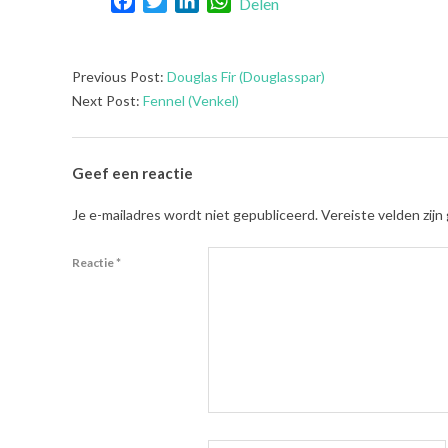
Facebook
Twitter
LinkedIn
WhatsApp
Delen
2021-
Previous Post:
Douglas Fir (Douglasspar)
07-
Next Post:
Fennel (Venkel)
31
Geef een reactie
Je e-mailadres wordt niet gepubliceerd.
Vereiste velden zij
Reactie
*