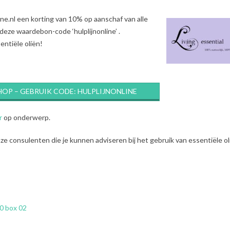
ine.nl een korting van 10% op aanschaf van alle
deze waardebon-code ‘hulplijnonline’ .
entiële oliën!
HOP – GEBRUIK CODE: HULPLIJNONLINE
r
op onderwerp.
e consulenten die je kunnen adviseren bij het gebruik van essentiële ol
0 box 02