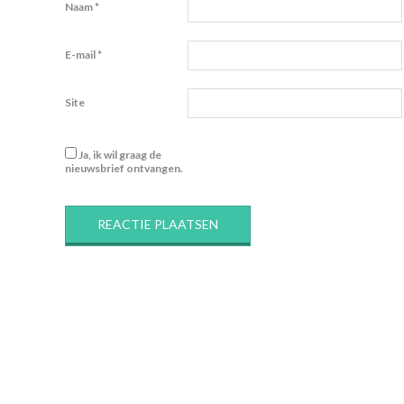
Naam
*
E-mail
*
Site
Ja, ik wil graag de
nieuwsbrief ontvangen.