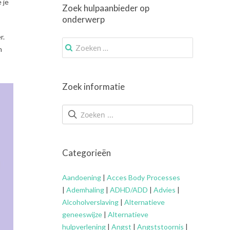
 je
Zoek hulpaanbieder op
onderwerp
r.
Zoek
n
naar:
Zoek informatie
Categorieën
Aandoening
|
Acces Body Processes
|
Ademhaling
|
ADHD/ADD
|
Advies
|
Alcoholverslaving
|
Alternatieve
geneeswijze
|
Alternatieve
hulpverlening
|
Angst
|
Angststoornis
|