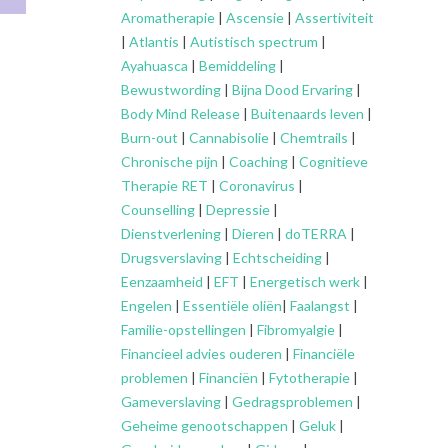
Aromatherapie
|
Ascensie
|
Assertiviteit
|
Atlantis
|
Autistisch spectrum
|
Ayahuasca
|
Bemiddeling
|
Bewustwording
|
Bijna Dood Ervaring
|
Body Mind Release
|
Buitenaards leven
|
Burn-out
|
Cannabisolie
|
Chemtrails
|
Chronische pijn
|
Coaching
|
Cognitieve
Therapie RET
|
Coronavirus
|
Counselling
|
Depressie
|
Dienstverlening
|
Dieren
|
doTERRA
|
Drugsverslaving
|
Echtscheiding
|
Eenzaamheid
|
EFT
|
Energetisch werk
|
Engelen
|
Essentiële oliën
|
Faalangst
|
Familie-opstellingen
|
Fibromyalgie
|
Financieel advies ouderen
|
Financiële
problemen
|
Financiën
|
Fytotherapie
|
Gameverslaving
|
Gedragsproblemen
|
Geheime genootschappen
|
Geluk
|