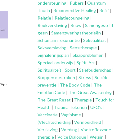
ondersteuning
|
Pubers
|
Quantum
Touch
|
Reconnective Healing
|
Reiki
|
Relatie
|
Relatiecounseling
|
Rookverslaving
|
Rouw
|
Samengesteld
gezin
|
Samenzweringstheorieën
|
Schumann resonantie
|
Seksualiteit
|
Seksverslaving
|
Sensitherapie
|
Signaleringsplan
|
Slaapproblemen
|
Speciaal onderwijs
|
Spirit-Art
|
Spiritualiteit
|
Sport
|
Stiefouderschap
|
Stoppen met roken
|
Stress
|
Suïcide
iën:
preventie
|
The Body Code
|
The
Emotion Code
|
The Great Awakening
|
The Great Reset
|
Therapie
|
Touch for
Health
|
Trauma Tekenen
|
UFO’s
|
Vaccinatie
|
Vaginisme
|
(V)echtscheiding
|
Vermoeidheid
|
Verslaving
|
Voeding
|
Voetreflexzone
therapie
|
Voice Dialoque
|
Welzijn
|