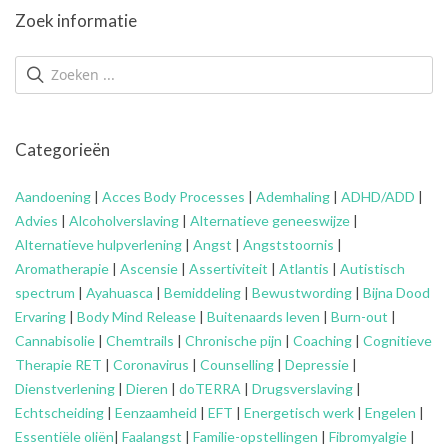
Zoek informatie
Categorieën
Aandoening
|
Acces Body Processes
|
Ademhaling
|
ADHD/ADD
|
Advies
|
Alcoholverslaving
|
Alternatieve geneeswijze
|
Alternatieve hulpverlening
|
Angst
|
Angststoornis
|
Aromatherapie
|
Ascensie
|
Assertiviteit
|
Atlantis
|
Autistisch
spectrum
|
Ayahuasca
|
Bemiddeling
|
Bewustwording
|
Bijna Dood
Ervaring
|
Body Mind Release
|
Buitenaards leven
|
Burn-out
|
Cannabisolie
|
Chemtrails
|
Chronische pijn
|
Coaching
|
Cognitieve
Therapie RET
|
Coronavirus
|
Counselling
|
Depressie
|
Dienstverlening
|
Dieren
|
doTERRA
|
Drugsverslaving
|
Echtscheiding
|
Eenzaamheid
|
EFT
|
Energetisch werk
|
Engelen
|
Essentiële oliën
|
Faalangst
|
Familie-opstellingen
|
Fibromyalgie
|