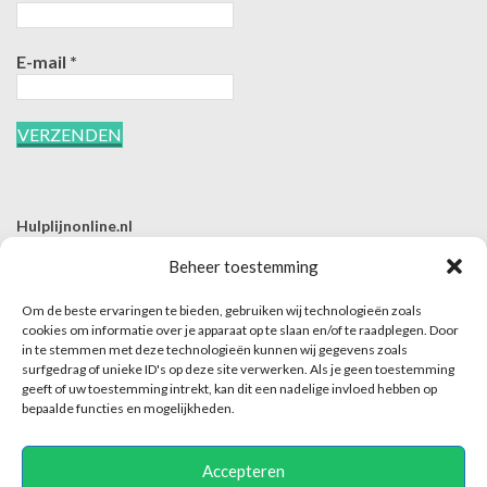
E-mail
*
Hulplijnonline.nl
T | 085-0657494
Beheer toestemming
E | info@hulplijnonline.nl
Om de beste ervaringen te bieden, gebruiken wij technologieën zoals
Contactformulier
cookies om informatie over je apparaat op te slaan en/of te raadplegen. Door
in te stemmen met deze technologieën kunnen wij gegevens zoals
Over Hulplijnonline.nl
surfgedrag of unieke ID's op deze site verwerken. Als je geen toestemming
Het team van Hulplijnonline.nl
geeft of uw toestemming intrekt, kan dit een nadelige invloed hebben op
bepaalde functies en mogelijkheden.
Accepteren