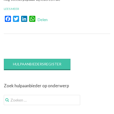
LEES MEER
Facebook
Twitter
LinkedIn
WhatsApp
Delen
HULPAANBIEDERSREGISTER
Zoek hulpaanbieder op onderwerp
Zoek
naar: