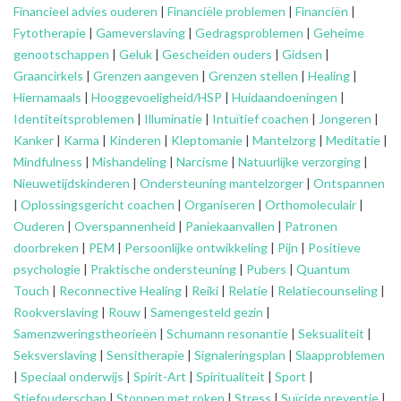
Financieel advies ouderen
|
Financiële problemen
|
Financiën
|
Fytotherapie
|
Gameverslaving
|
Gedragsproblemen
|
Geheime
genootschappen
|
Geluk
|
Gescheiden ouders
|
Gidsen
|
Graancirkels
|
Grenzen aangeven
|
Grenzen stellen
|
Healing
|
Hiernamaals
|
Hooggevoeligheid/HSP
|
Huidaandoeningen
|
Identiteitsproblemen
|
Illuminatie
|
Intuïtief coachen
|
Jongeren
|
Kanker
|
Karma
|
Kinderen
|
Kleptomanie
|
Mantelzorg
|
Meditatie
|
Mindfulness
|
Mishandeling
|
Narcisme
|
Natuurlijke verzorging
|
Nieuwetijdskinderen
|
Ondersteuning
mantelzorger
|
Ontspannen
|
Oplossingsgericht coachen
|
Organiseren
|
Orthomoleculair
|
Ouderen
|
Overspannenheid
|
Paniekaanvallen
|
Patronen
doorbreken
|
PEM
|
Persoonlijke ontwikkeling
|
Pijn
|
Positieve
psychologie
|
Praktische ondersteuning
|
Pubers
|
Quantum
Touch
|
Reconnective Healing
|
Reiki
|
Relatie
|
Relatiecounseling
|
Rookverslaving
|
Rouw
|
Samengesteld gezin
|
Samenzweringstheorieën
|
Schumann resonantie
|
Seksualiteit
|
Seksverslaving
|
Sensitherapie
|
Signaleringsplan
|
Slaapproblemen
|
Speciaal onderwijs
|
Spirit-Art
|
Spiritualiteit
|
Sport
|
Stiefouderschap
|
Stoppen met roken
|
Stress
|
Suïcide preventie
|