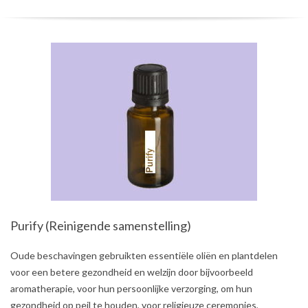
Purify (Reinigende samenstelling)
2021-
Oude beschavingen gebruikten essentiële oliën en plantdelen
08-
voor een betere gezondheid en welzijn door bijvoorbeeld
03
aromatherapie, voor hun persoonlijke verzorging, om hun
gezondheid op peil te houden, voor religieuze ceremonies,