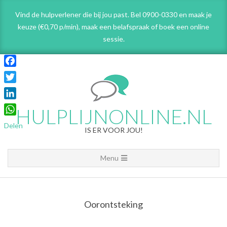
Skip
Vind de hulpverlener die bij jou past. Bel 0900-0330 en maak je
to
keuze (€0,70 p/min), maak een belafspraak
of boek een online
content
sessie.
Facebook
Twitter
LinkedIn
HULPLIJNONLINE.NL
WhatsApp
Delen
IS ER VOOR JOU!
Primary
Menu
Navigation
Menu
Oorontsteking