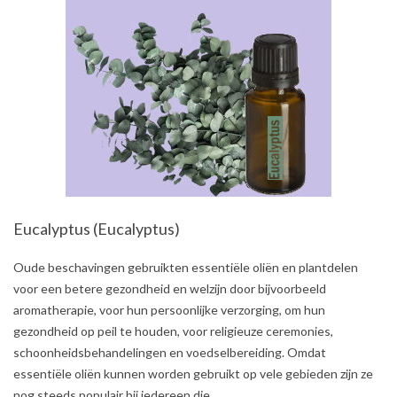
Eucalyptus (Eucalyptus)
2021-
Oude beschavingen gebruikten essentiële oliën en plantdelen
07-
voor een betere gezondheid en welzijn door bijvoorbeeld
31
aromatherapie, voor hun persoonlijke verzorging, om hun
gezondheid op peil te houden, voor religieuze ceremonies,
schoonheidsbehandelingen en voedselbereiding. Omdat
essentiële oliën kunnen worden gebruikt op vele gebieden zijn ze
nog steeds populair bij iedereen die