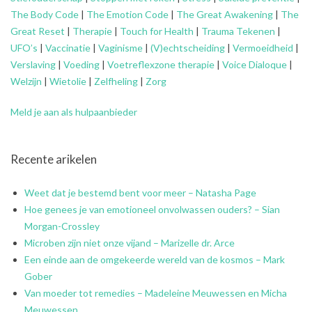
The Body Code
|
The Emotion Code
|
The Great Awakening
|
The
Great Reset
|
Therapie
|
Touch for Health
|
Trauma Tekenen
|
UFO’s
|
Vaccinatie
|
Vaginisme
|
(V)echtscheiding
|
Vermoeidheid
|
Verslaving
|
Voeding
|
Voetreflexzone therapie
|
Voice Dialoque
|
Welzijn
|
Wietolie
|
Zelfheling
|
Zorg
Meld je aan als hulpaanbieder
Recente arikelen
Weet dat je bestemd bent voor meer – Natasha Page
Hoe genees je van emotioneel onvolwassen ouders? – Sian
Morgan-Crossley
Microben zijn niet onze vijand – Marizelle dr. Arce
Een einde aan de omgekeerde wereld van de kosmos – Mark
Gober
Van moeder tot remedies – Madeleine Meuwessen en Micha
Meuwessen