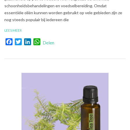
schoonheidsbehandelingen en voedselbereiding. Omdat
essentiële oliën kunnen worden gebruikt op vele gebieden zijn ze
nog steeds populair bij iedereen die
LEES MEER
Facebook
Twitter
LinkedIn
WhatsApp
Delen