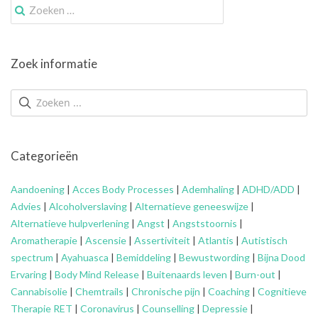
Zoek
naar:
Zoek informatie
Categorieën
Aandoening
|
Acces Body Processes
|
Ademhaling
|
ADHD/ADD
|
Advies
|
Alcoholverslaving
|
Alternatieve geneeswijze
|
Alternatieve hulpverlening
|
Angst
|
Angststoornis
|
Aromatherapie
|
Ascensie
|
Assertiviteit
|
Atlantis
|
Autistisch
spectrum
|
Ayahuasca
|
Bemiddeling
|
Bewustwording
|
Bijna Dood
Ervaring
|
Body Mind Release
|
Buitenaards leven
|
Burn-out
|
Cannabisolie
|
Chemtrails
|
Chronische pijn
|
Coaching
|
Cognitieve
Therapie RET
|
Coronavirus
|
Counselling
|
Depressie
|