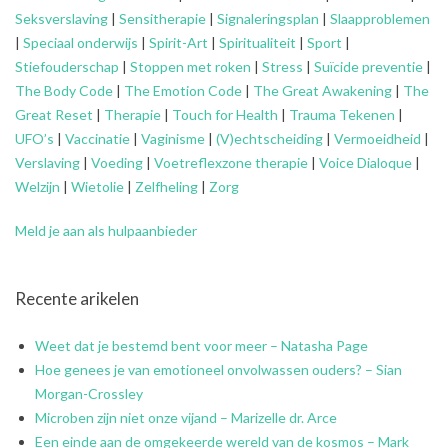
Seksverslaving
|
Sensitherapie
|
Signaleringsplan
|
Slaapproblemen
|
Speciaal onderwijs
|
Spirit-Art
|
Spiritualiteit
|
Sport
|
Stiefouderschap
|
Stoppen met roken
|
Stress
|
Suïcide preventie
|
The Body Code
|
The Emotion Code
|
The Great Awakening
|
The
Great Reset
|
Therapie
|
Touch for Health
|
Trauma Tekenen
|
UFO’s
|
Vaccinatie
|
Vaginisme
|
(V)echtscheiding
|
Vermoeidheid
|
Verslaving
|
Voeding
|
Voetreflexzone therapie
|
Voice Dialoque
|
Welzijn
|
Wietolie
|
Zelfheling
|
Zorg
Meld je aan als hulpaanbieder
Recente arikelen
Weet dat je bestemd bent voor meer – Natasha Page
Hoe genees je van emotioneel onvolwassen ouders? – Sian
Morgan-Crossley
Microben zijn niet onze vijand – Marizelle dr. Arce
Een einde aan de omgekeerde wereld van de kosmos – Mark