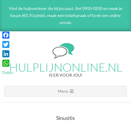
Skip
Vind de hulpverlener die bij jou past. Bel 0900-0330 en maak je
to
keuze (€0,70 p/min), maak een belafspraak
of boek een online
content
sessie.
Facebook
Twitter
LinkedIn
HULPLIJNONLINE.NL
WhatsApp
Delen
IS ER VOOR JOU!
Primary
Menu
Navigation
Menu
Sinusitis