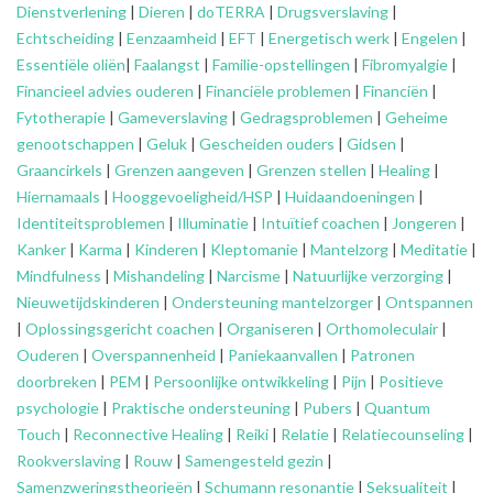
Dienstverlening
|
Dieren
|
doTERRA
|
Drugsverslaving
|
Echtscheiding
|
Eenzaamheid
|
EFT
|
Energetisch werk
|
Engelen
|
Essentiële oliën
|
Faalangst
|
Familie-opstellingen
|
Fibromyalgie
|
Financieel advies ouderen
|
Financiële problemen
|
Financiën
|
Fytotherapie
|
Gameverslaving
|
Gedragsproblemen
|
Geheime
genootschappen
|
Geluk
|
Gescheiden ouders
|
Gidsen
|
Graancirkels
|
Grenzen aangeven
|
Grenzen stellen
|
Healing
|
Hiernamaals
|
Hooggevoeligheid/HSP
|
Huidaandoeningen
|
Identiteitsproblemen
|
Illuminatie
|
Intuïtief coachen
|
Jongeren
|
Kanker
|
Karma
|
Kinderen
|
Kleptomanie
|
Mantelzorg
|
Meditatie
|
Mindfulness
|
Mishandeling
|
Narcisme
|
Natuurlijke verzorging
|
Nieuwetijdskinderen
|
Ondersteuning
mantelzorger
|
Ontspannen
|
Oplossingsgericht coachen
|
Organiseren
|
Orthomoleculair
|
Ouderen
|
Overspannenheid
|
Paniekaanvallen
|
Patronen
doorbreken
|
PEM
|
Persoonlijke ontwikkeling
|
Pijn
|
Positieve
psychologie
|
Praktische ondersteuning
|
Pubers
|
Quantum
Touch
|
Reconnective Healing
|
Reiki
|
Relatie
|
Relatiecounseling
|
Rookverslaving
|
Rouw
|
Samengesteld gezin
|
Samenzweringstheorieën
|
Schumann resonantie
|
Seksualiteit
|