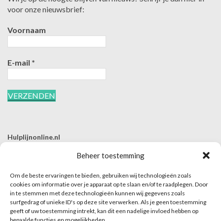
voor onze nieuwsbrief:
Voornaam
E-mail
*
Hulplijnonline.nl
T | 085-0657494
Beheer toestemming
E | info@hulplijnonline.nl
Om de beste ervaringen te bieden, gebruiken wij technologieën zoals
Contactformulier
cookies om informatie over je apparaat op te slaan en/of te raadplegen. Door
in te stemmen met deze technologieën kunnen wij gegevens zoals
Over Hulplijnonline.nl
surfgedrag of unieke ID's op deze site verwerken. Als je geen toestemming
Het team van Hulplijnonline.nl
geeft of uw toestemming intrekt, kan dit een nadelige invloed hebben op
bepaalde functies en mogelijkheden.