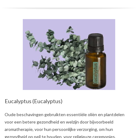
Eucalyptus (Eucalyptus)
2021-
Oude beschavingen gebruikten essentiële oliën en plantdelen
07-
voor een betere gezondheid en welzijn door bijvoorbeeld
31
aromatherapie, voor hun persoonlijke verzorging, om hun
gezondheid op peil te houden, voor religieuze ceremonies,