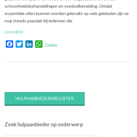
schoonheidsbehandelingen en voedselbereiding. Omdat
essentiële oliën kunnen worden gebruikt op vele gebieden zijn ze
nog steeds populair bij iedereen die
LEES MEER
Facebook
Twitter
LinkedIn
WhatsApp
Delen
HULPAANBIEDERSREGISTER
Zoek hulpaanbieder op onderwerp