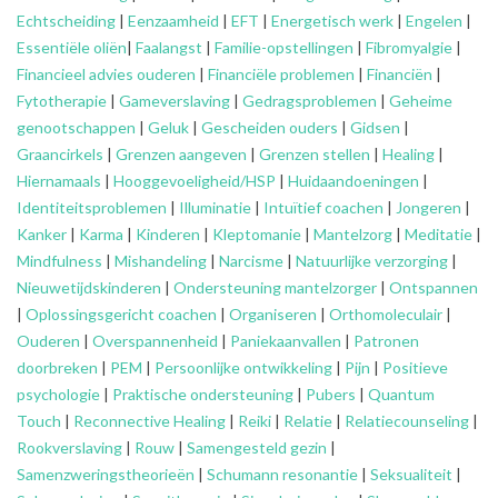
Echtscheiding
|
Eenzaamheid
|
EFT
|
Energetisch werk
|
Engelen
|
Essentiële oliën
|
Faalangst
|
Familie-opstellingen
|
Fibromyalgie
|
Financieel advies ouderen
|
Financiële problemen
|
Financiën
|
Fytotherapie
|
Gameverslaving
|
Gedragsproblemen
|
Geheime
genootschappen
|
Geluk
|
Gescheiden ouders
|
Gidsen
|
Graancirkels
|
Grenzen aangeven
|
Grenzen stellen
|
Healing
|
Hiernamaals
|
Hooggevoeligheid/HSP
|
Huidaandoeningen
|
Identiteitsproblemen
|
Illuminatie
|
Intuïtief coachen
|
Jongeren
|
Kanker
|
Karma
|
Kinderen
|
Kleptomanie
|
Mantelzorg
|
Meditatie
|
Mindfulness
|
Mishandeling
|
Narcisme
|
Natuurlijke verzorging
|
Nieuwetijdskinderen
|
Ondersteuning
mantelzorger
|
Ontspannen
|
Oplossingsgericht coachen
|
Organiseren
|
Orthomoleculair
|
Ouderen
|
Overspannenheid
|
Paniekaanvallen
|
Patronen
doorbreken
|
PEM
|
Persoonlijke ontwikkeling
|
Pijn
|
Positieve
psychologie
|
Praktische ondersteuning
|
Pubers
|
Quantum
Touch
|
Reconnective Healing
|
Reiki
|
Relatie
|
Relatiecounseling
|
Rookverslaving
|
Rouw
|
Samengesteld gezin
|
Samenzweringstheorieën
|
Schumann resonantie
|
Seksualiteit
|