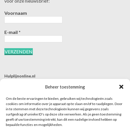
voor onze nieuwsbrief:
Voornaam
E-mail
*
Hulplijnonline.nl
T | 085-0657494
Beheer toestemming
E | info@hulplijnonline.nl
Om de beste ervaringen te bieden, gebruiken wij technologieën zoals
Contactformulier
cookies om informatie over je apparaat op te slaan en/of te raadplegen. Door
in te stemmen met deze technologieën kunnen wij gegevens zoals
Over Hulplijnonline.nl
surfgedrag of unieke ID's op deze site verwerken. Als je geen toestemming
Het team van Hulplijnonline.nl
geeft of uw toestemming intrekt, kan dit een nadelige invloed hebben op
bepaalde functies en mogelijkheden.