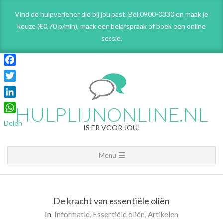
Skip
Vind de hulpverlener die bij jou past. Bel 0900-0330 en maak je
to
keuze (€0,70 p/min), maak een belafspraak
of boek een online
content
sessie.
Facebook
Twitter
LinkedIn
HULPLIJNONLINE.NL
WhatsApp
Delen
IS ER VOOR JOU!
Primary
Menu
Navigation
Menu
De kracht van essentiële oliën
In
Informatie
,
Essentiële oliën
,
Artikelen