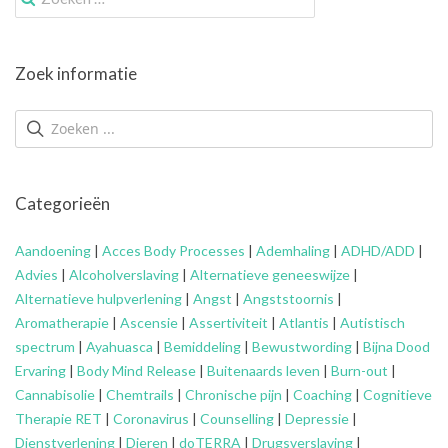
naar:
Zoek informatie
Categorieën
Aandoening
|
Acces Body Processes
|
Ademhaling
|
ADHD/ADD
|
Advies
|
Alcoholverslaving
|
Alternatieve geneeswijze
|
Alternatieve hulpverlening
|
Angst
|
Angststoornis
|
Aromatherapie
|
Ascensie
|
Assertiviteit
|
Atlantis
|
Autistisch
spectrum
|
Ayahuasca
|
Bemiddeling
|
Bewustwording
|
Bijna Dood
Ervaring
|
Body Mind Release
|
Buitenaards leven
|
Burn-out
|
Cannabisolie
|
Chemtrails
|
Chronische pijn
|
Coaching
|
Cognitieve
Therapie RET
|
Coronavirus
|
Counselling
|
Depressie
|
Dienstverlening
|
Dieren
|
doTERRA
|
Drugsverslaving
|