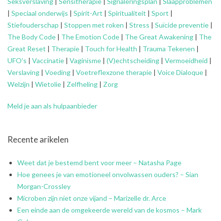
Seksverslaving
|
Sensitherapie
|
Signaleringsplan
|
Slaapproblemen
|
Speciaal onderwijs
|
Spirit-Art
|
Spiritualiteit
|
Sport
|
Stiefouderschap
|
Stoppen met roken
|
Stress
|
Suïcide preventie
|
The Body Code
|
The Emotion Code
|
The Great Awakening
|
The
Great Reset
|
Therapie
|
Touch for Health
|
Trauma Tekenen
|
UFO’s
|
Vaccinatie
|
Vaginisme
|
(V)echtscheiding
|
Vermoeidheid
|
Verslaving
|
Voeding
|
Voetreflexzone therapie
|
Voice Dialoque
|
Welzijn
|
Wietolie
|
Zelfheling
|
Zorg
Meld je aan als hulpaanbieder
Recente arikelen
Weet dat je bestemd bent voor meer – Natasha Page
Hoe genees je van emotioneel onvolwassen ouders? – Sian
Morgan-Crossley
Microben zijn niet onze vijand – Marizelle dr. Arce
Een einde aan de omgekeerde wereld van de kosmos – Mark