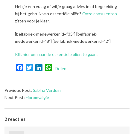
Heb je een vraag of wil je graag advies in of begeleiding
bij het gebruik van essentiële oliën?
Onze consulenten
zitten voor je klaar.
[belfabriek-medewerker id=”35″] [belfabriek-
medewerker id=”8″] [belfabriek-medewerker id=”2″]
Klik hier om naar de essentiële oliën te gaan
.
Facebook
Twitter
LinkedIn
WhatsApp
Delen
2018-
Previous Post:
Sabina Verduin
05-
Next Post:
Fibromyalgie
01
2 reacties