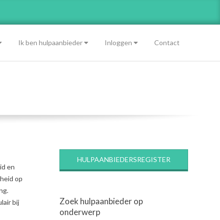
Ik ben hulpaanbieder
Inloggen
Contact
HULPAANBIEDERSREGISTER
id en
dheid op
ng.
Zoek hulpaanbieder op
air bij
onderwerp