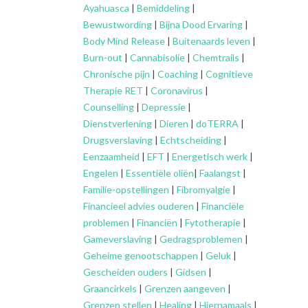
Ayahuasca
|
Bemiddeling
|
Bewustwording
|
Bijna Dood Ervaring
|
Body Mind Release
|
Buitenaards leven
|
Burn-out
|
Cannabisolie
|
Chemtrails
|
Chronische pijn
|
Coaching
|
Cognitieve
Therapie RET
|
Coronavirus
|
Counselling
|
Depressie
|
Dienstverlening
|
Dieren
|
doTERRA
|
Drugsverslaving
|
Echtscheiding
|
Eenzaamheid
|
EFT
|
Energetisch werk
|
Engelen
|
Essentiële oliën
|
Faalangst
|
Familie-opstellingen
|
Fibromyalgie
|
Financieel advies ouderen
|
Financiële
problemen
|
Financiën
|
Fytotherapie
|
Gameverslaving
|
Gedragsproblemen
|
Geheime genootschappen
|
Geluk
|
Gescheiden ouders
|
Gidsen
|
Graancirkels
|
Grenzen aangeven
|
Grenzen stellen
|
Healing
|
Hiernamaals
|