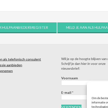
R HULPAANBIEDERSREGISTER
MELD JE AAN ALS HULPA
Wil je op de hoogte blijven van
 als telefonisch consulent
Schrijf je dan hier in voor onze
ssie aanbieden
nieuwsbrief:
opnemen
Voornaam
E-mail
*
Om de beste 
informatie o
technologieë