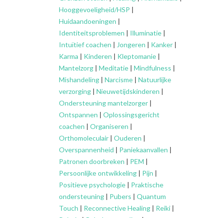
Hooggevoeligheid/HSP
|
Huidaandoeningen
|
Identiteitsproblemen
|
Illuminatie
|
Intuïtief coachen
|
Jongeren
|
Kanker
|
Karma
|
Kinderen
|
Kleptomanie
|
Mantelzorg
|
Meditatie
|
Mindfulness
|
Mishandeling
|
Narcisme
|
Natuurlijke
verzorging
|
Nieuwetijdskinderen
|
Ondersteuning
mantelzorger
|
Ontspannen
|
Oplossingsgericht
coachen
|
Organiseren
|
Orthomoleculair
|
Ouderen
|
Overspannenheid
|
Paniekaanvallen
|
Patronen doorbreken
|
PEM
|
Persoonlijke ontwikkeling
|
Pijn
|
Positieve psychologie
|
Praktische
ondersteuning
|
Pubers
|
Quantum
Touch
|
Reconnective Healing
|
Reiki
|