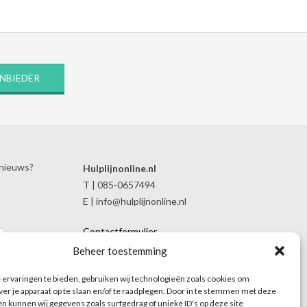
ANBIEDER
 nieuws?
Hulplijnonline.nl
T | 085-0657494
E | info@hulplijnonline.nl
Contactformulier
Over Hulplijnonline.nl
Beheer toestemming
Het team van Hulplijnonline.nl
ervaringen te bieden, gebruiken wij technologieën zoals cookies om
ver je apparaat op te slaan en/of te raadplegen. Door in te stemmen met deze
n kunnen wij gegevens zoals surfgedrag of unieke ID's op deze site