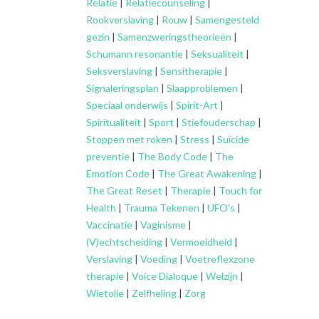
Relatie
|
Relatiecounseling
|
Rookverslaving
|
Rouw
|
Samengesteld
gezin
|
Samenzweringstheorieën
|
Schumann resonantie
|
Seksualiteit
|
Seksverslaving
|
Sensitherapie
|
Signaleringsplan
|
Slaapproblemen
|
Speciaal onderwijs
|
Spirit-Art
|
Spiritualiteit
|
Sport
|
Stiefouderschap
|
Stoppen met roken
|
Stress
|
Suïcide
preventie
|
The Body Code
|
The
Emotion Code
|
The Great Awakening
|
The Great Reset
|
Therapie
|
Touch for
Health
|
Trauma Tekenen
|
UFO’s
|
Vaccinatie
|
Vaginisme
|
(V)echtscheiding
|
Vermoeidheid
|
Verslaving
|
Voeding
|
Voetreflexzone
therapie
|
Voice Dialoque
|
Welzijn
|
Wietolie
|
Zelfheling
|
Zorg