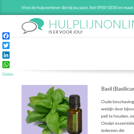
Skip
Vind de hulpverlener die bij jou past. Bel 0900-0330 en maak
to
content
HULPLIJNONLI
IS ER VOOR JOU!
Facebook
Twitter
LinkedIn
WhatsApp
Delen
Basil (Basilic
2021-
Oude beschavinge
06-
welzijn door bijv
24
peil te houden, 
Omdat essentiële 
iedereen die