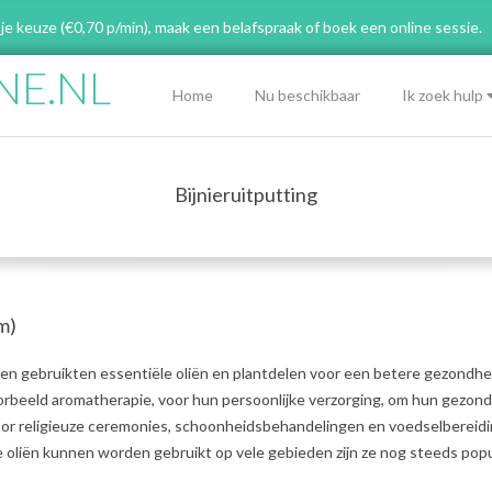
 je keuze (€0,70 p/min), maak een belafspraak
of boek een online sessie.
NE.NL
Primary
Home
Nu beschikbaar
Ik zoek hulp
Navigation
Menu
Bijnieruitputting
um)
n gebruikten essentiële oliën en plantdelen voor een betere gezondhe
oorbeeld aromatherapie, voor hun persoonlijke verzorging, om hun gezon
voor religieuze ceremonies, schoonheidsbehandelingen en voedselbereidi
oliën kunnen worden gebruikt op vele gebieden zijn ze nog steeds popul