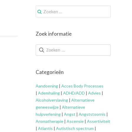
Zoek
naar:
Zoek informatie
Categorieën
Aandoening
|
Acces Body Processes
|
Ademhaling
|
ADHD/ADD
|
Advies
|
Alcoholverslaving
|
Alternatieve
geneeswijze
|
Alternatieve
hulpverlening
|
Angst
|
Angststoornis
|
Aromatherapie
|
Ascensie
|
Assertiviteit
|
Atlantis
|
Autistisch spectrum
|