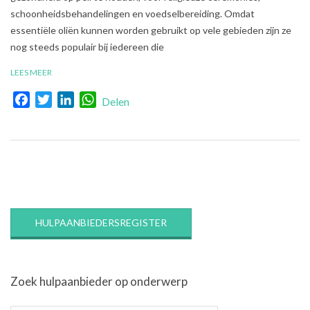
schoonheidsbehandelingen en voedselbereiding. Omdat
essentiële oliën kunnen worden gebruikt op vele gebieden zijn ze
nog steeds populair bij iedereen die
LEES MEER
Facebook
Twitter
LinkedIn
WhatsApp
Delen
HULPAANBIEDERSREGISTER
Zoek hulpaanbieder op onderwerp