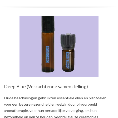
Deep Blue (Verzachtende samenstelling)
2021-
Oude beschavingen gebruikten essentiële oliën en plantdelen
08-
voor een betere gezondheid en welzijn door bijvoorbeeld
03
aromatherapie, voor hun persoonlijke verzorging, om hun
gezondheid op peil te houden, voor religieuze ceremonies,