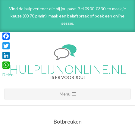
Skip
Vind de hulpverlener die bij jou past. Bel 0900-0330 en maak je
to
keuze (€0,70 p/min), maak een belafspraak
of boek een online
content
sessie.
Facebook
Twitter
LinkedIn
HULPLIJNONLINE.NL
WhatsApp
Delen
IS ER VOOR JOU!
Primary
Menu
Navigation
Menu
Botbreuken