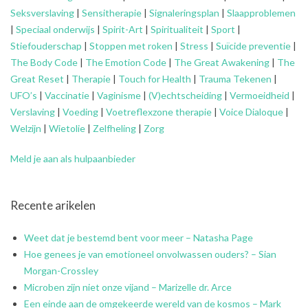
Seksverslaving
|
Sensitherapie
|
Signaleringsplan
|
Slaapproblemen
|
Speciaal onderwijs
|
Spirit-Art
|
Spiritualiteit
|
Sport
|
Stiefouderschap
|
Stoppen met roken
|
Stress
|
Suïcide preventie
|
The Body Code
|
The Emotion Code
|
The Great Awakening
|
The
Great Reset
|
Therapie
|
Touch for Health
|
Trauma Tekenen
|
UFO’s
|
Vaccinatie
|
Vaginisme
|
(V)echtscheiding
|
Vermoeidheid
|
Verslaving
|
Voeding
|
Voetreflexzone therapie
|
Voice Dialoque
|
Welzijn
|
Wietolie
|
Zelfheling
|
Zorg
Meld je aan als hulpaanbieder
Recente arikelen
Weet dat je bestemd bent voor meer – Natasha Page
Hoe genees je van emotioneel onvolwassen ouders? – Sian
Morgan-Crossley
Microben zijn niet onze vijand – Marizelle dr. Arce
Een einde aan de omgekeerde wereld van de kosmos – Mark