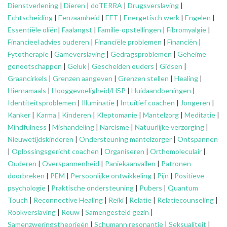
Dienstverlening
|
Dieren
|
doTERRA
|
Drugsverslaving
|
Echtscheiding
|
Eenzaamheid
|
EFT
|
Energetisch werk
|
Engelen
|
Essentiële oliën
|
Faalangst
|
Familie-opstellingen
|
Fibromyalgie
|
Financieel advies ouderen
|
Financiële problemen
|
Financiën
|
Fytotherapie
|
Gameverslaving
|
Gedragsproblemen
|
Geheime
genootschappen
|
Geluk
|
Gescheiden ouders
|
Gidsen
|
Graancirkels
|
Grenzen aangeven
|
Grenzen stellen
|
Healing
|
Hiernamaals
|
Hooggevoeligheid/HSP
|
Huidaandoeningen
|
Identiteitsproblemen
|
Illuminatie
|
Intuïtief coachen
|
Jongeren
|
Kanker
|
Karma
|
Kinderen
|
Kleptomanie
|
Mantelzorg
|
Meditatie
|
Mindfulness
|
Mishandeling
|
Narcisme
|
Natuurlijke verzorging
|
Nieuwetijdskinderen
|
Ondersteuning
mantelzorger
|
Ontspannen
|
Oplossingsgericht coachen
|
Organiseren
|
Orthomoleculair
|
Ouderen
|
Overspannenheid
|
Paniekaanvallen
|
Patronen
doorbreken
|
PEM
|
Persoonlijke ontwikkeling
|
Pijn
|
Positieve
psychologie
|
Praktische ondersteuning
|
Pubers
|
Quantum
Touch
|
Reconnective Healing
|
Reiki
|
Relatie
|
Relatiecounseling
|
Rookverslaving
|
Rouw
|
Samengesteld gezin
|
Samenzweringstheorieën
|
Schumann resonantie
|
Seksualiteit
|