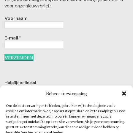
voor onze nieuwsbrief:
Voornaam
E-mail
*
Hulplijnonline.nl
T | 085-0657494
Beheer toestemming
E | info@hulplijnonline.nl
Om de beste ervaringen te bieden, gebruiken wij technologieën zoals
Contactformulier
cookies om informatie over je apparaat op te slaan en/of te raadplegen. Door
in te stemmen met deze technologieën kunnen wij gegevens zoals
Over Hulplijnonline.nl
surfgedrag of unieke ID's op deze site verwerken. Als je geen toestemming
Het team van Hulplijnonline.nl
geeft of uw toestemming intrekt, kan dit een nadelige invloed hebben op
bepaalde functies en mogelijkheden.