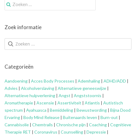
Zoek
naar:
Zoek informatie
Categorieën
Aandoening
|
Acces Body Processes
|
Ademhaling
|
ADHD/ADD
|
Advies
|
Alcoholverslaving
|
Alternatieve geneeswijze
|
Alternatieve hulpverlening
|
Angst
|
Angststoornis
|
Aromatherapie
|
Ascensie
|
Assertiviteit
|
Atlantis
|
Autistisch
spectrum
|
Ayahuasca
|
Bemiddeling
|
Bewustwording
|
Bijna Dood
Ervaring
|
Body Mind Release
|
Buitenaards leven
|
Burn-out
|
Cannabisolie
|
Chemtrails
|
Chronische pijn
|
Coaching
|
Cognitieve
Therapie RET
|
Coronavirus
|
Counselling
|
Depressie
|